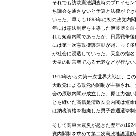
それでも訪欧憲法調査時のプロイセン
ち議会を通さないと予算と法律ができ
いった。早くも1898年に初の政党内
年には憲法制定を主導した伊藤博文自
れも短命内閣であったが、日露戦争後に
には第一次憲政擁護運動が起こって多
が社会に浸透していった。天皇の指名
天皇の助言者である元老などが行ない
1914年からの第一次世界大戦は、こ
大政党による政党内閣制が主張され、大
会の原敬内閣が成立した。原は力強い
とを継いだ高橋是清政友会内閣は短命
は納税資格を撤廃した男子普通選挙制
そして関東大震災が起きた翌年の192
党内閣制を求めて第二次憲政擁護運動