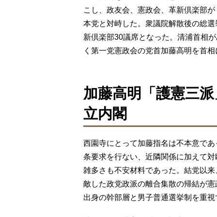
こし、政友会、憲政会、革新倶楽部が
本党と対峙した。衆議院解散後の総選挙
新倶楽部30議席となった。清浦首相
く第一党憲政会の党首加藤高明を首相
加藤高明「護憲三派
立内閣
西園寺にとって加藤指名は不本意であ
条要求を行ない、近隣関係に加えて対
雑多さも不安材料であった。結党以来
敵した政党政派の離合集散の帰結が憲
出身の幹部層と男子普通選挙制を重視