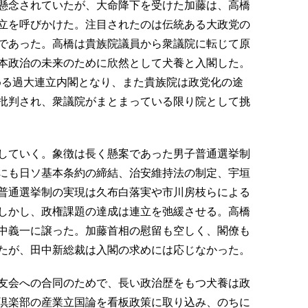
懸念されていたが、大命降下を受けた加藤は、高橋
立を呼びかけた。注目されたのは伝統ある大政党の
であった。高橋は貴族院議員から衆議院に転じて原
本政治の未来のために欣然として犬養と入閣した。
占める過大連立内閣となり、また貴族院は政党化の途
批判され、衆議院がまとまっている限り院として挑
していく。象徴は長く懸案であった男子普通選挙制
にも日ソ基本条約の締結、治安維持法の制定、宇垣
普通選挙制の実現は久布白落実や市川房枝らによる
しかし、政権課題の達成は連立を弛緩させる。高橋
中義一に譲った。加藤首相の慰留も空しく、閣僚も
たが、田中新総裁は入閣の求めには応じなかった。
友会への合同のためで、長い政治歴をもつ犬養は政
倶楽部の産業立国論を看板政策に取り込み、のちに