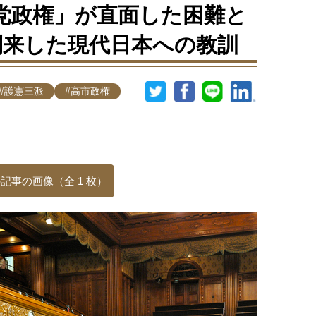
与党政権」が直面した困難と
到来した現代日本への教訓
#護憲三派
#高市政権
記事の画像（全 1 枚）