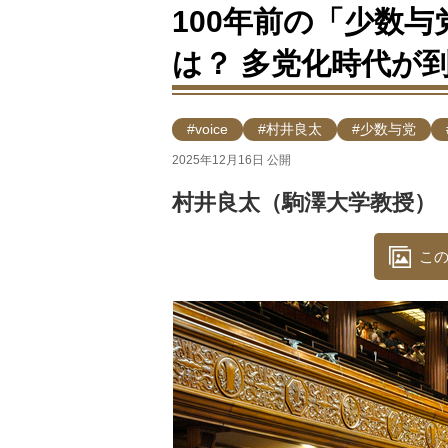
100年前の「少数
は？ 多党化時代が
#voice
#村井良太
#少数与党
2025年12月16日 公開
村井良太（駒澤大学教授）
この