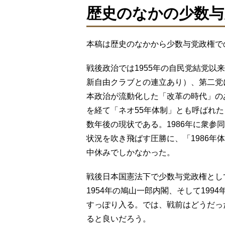
歴史のなかの少数与
本稿は歴史のなかから少数与党政権で
戦後政治では1955年の自民党結党以来
新自由クラブとの連立あり）、第二党
本政治が流動化した「改革の時代」の
を経て「ネオ55年体制」とも呼ばれ
数年後の現状である。1986年に衆参
状況を吹き飛ばす圧勝に、「1986年
中休みでしかなかった。
戦後日本国憲法下で少数与党政権として
1954年の鳩山一郎内閣、そして199
すっぽり入る。では、戦前はどうだっ
ると良いだろう。