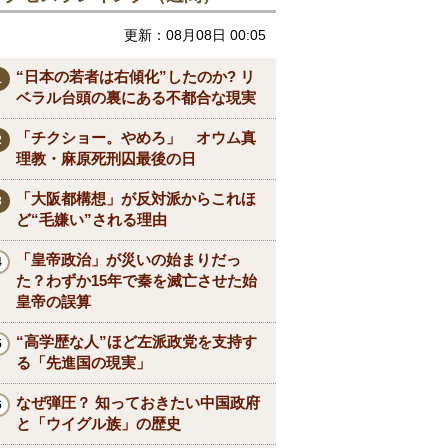
更新：08月08日 00:05
“日本の若者は右傾化”したのか? リ
ベラル台頭の裏にある不都合な現実
「チクショー。やめろ」 オウム真
理教・麻原死刑囚最後の日
「大阪都構想」が反対派からこれほ
ど“毛嫌い”される理由
「皇帝政治」が災いの始まりだっ
た？わずか15年で秦を滅亡させた始
皇帝の誤算
“高学歴な人”ほど左派政党を支持す
る「先進国の現実」
なぜ弾圧？ 知っておきたい中国政府
と「ウイグル族」の歴史