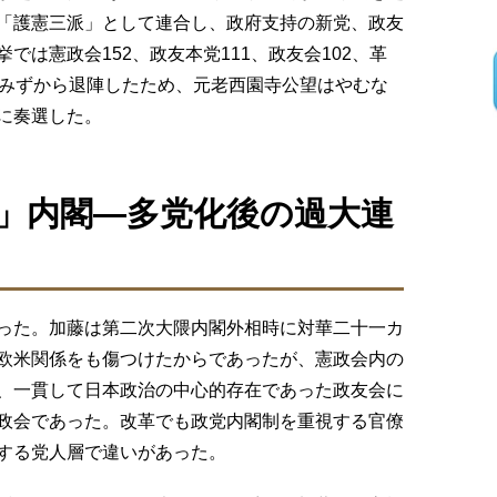
「護憲三派」として連合し、政府支持の新党、政友
では憲政会152、政友本党111、政友会102、革
がみずから退陣したため、元老西園寺公望はやむな
に奏選した。
」内閣―多党化後の過大連
った。加藤は第二次大隈内閣外相時に対華二十一カ
欧米関係をも傷つけたからであったが、憲政会内の
、一貫して日本政治の中心的存在であった政友会に
政会であった。改革でも政党内閣制を重視する官僚
する党人層で違いがあった。