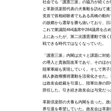
社会でも「護憲三派」の協力が続くか
と革新倶楽部代表の犬養毅を訪ねて連
党首で首相経験者でもある高橋の動向
の故郷から選挙を勝ち抜いており、日
これで衆議院464議席中284議席を
上にあったが、第二次護憲運動で強く
戦できる時代ではなくなっていた。
「護憲三派」内閣は次々と課題に対処
の導入と貴族院改革であり、そのほか
陸軍軍縮も実現していく。そして男子
婦人参政権獲得運動を活発化させた。
は政友会総裁を引退し、陸軍出身の田
辞任した。引き続き政友会は与党だっ
革新倶楽部の犬養も内閣を去った。政
界引退を希望していた。政友会は革新