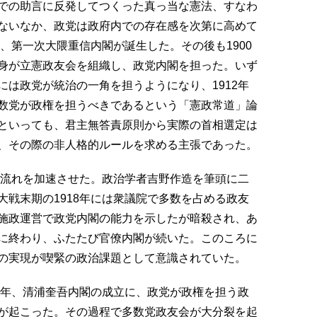
での助言に反発してつくった真っ当な憲法、すなわ
ないなか、政党は政府内での存在感を次第に高めて
閣、第一次大隈重信内閣が誕生した。その後も1900
身が立憲政友会を組織し、政党内閣を担った。いず
は政党が統治の一角を担うようになり、1912年
数党が政権を担うべきであるという「憲政常道」論
といっても、君主無答責原則から実際の首相選定は
、その際の非人格的ルールを求める主張であった。
の流れを加速させた。政治学者吉野作造を筆頭に二
戦末期の1918年には衆議院で多数を占める政友
施政運営で政党内閣の能力を示したが暗殺され、あ
に終わり、ふたたび官僚内閣が続いた。このころに
の実現が喫緊の政治課題として意識されていた。
4年、清浦奎吾内閣の成立に、政党が政権を担う政
が起こった。その過程で多数党政友会が大分裂を起