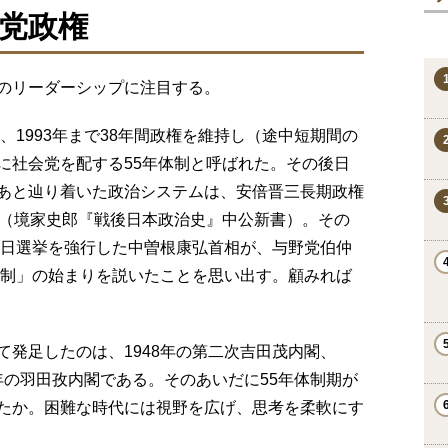
党政権
のリーダーシップに注目する。
、1993年まで38年間政権を維持し（途中短期間の
に社会党を配する55年体制と呼ばれた。その後日
あと辿り着いた政治システムは、安倍晋三長期政権
た（境家史郎『戦後日本政治史』中公新書）。その
同日選挙を強行した中曽根康弘首相が、与野党伯仲
体制」の始まりを説いたことを思い出す。顧みれば
発足したのは、1948年の第二次吉田茂内閣、
4年の羽田孜内閣である。そのあいだに55年体制期が
たか。困難な時代には視野を広げ、思考を柔軟にす