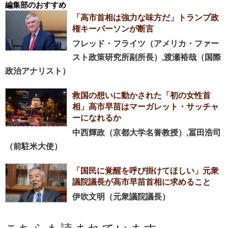
編集部のおすすめ
「高市首相は強力な味方だ」トランプ政
権キーパーソンが断言
フレッド・フライツ（アメリカ・ファー
スト政策研究所副所長）,渡瀬裕哉（国際
政治アナリスト）
救国の想いに動かされた「初の女性首
相」高市早苗はマーガレット・サッチャ
ーになれるか
中西輝政（京都大学名誉教授）,冨田浩司
（前駐米大使）
「国民に覚醒を呼び掛けてほしい」元衆
議院議長が高市早苗首相に求めること
伊吹文明（元衆議院議長）