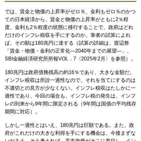
では、賃金と物価の上昇率がゼロ％、金利もゼロ％のかつ
ての日本経済から、賃金と物価の上昇率がともに2％程
度、金利も2％程度の状態に移行することで、政府はどれ
だけのインフレ税収を手にするのか。筆者の試算によれ
ば、その額は180兆円に達する（試算の詳細は、渡辺努
「賃金・物価・金利の正常化―2040年までの展望―」、
SBI金融経済研究所所報VOL．7〈2025年2月〉を参照）。
180兆円は政府債務残高の約16％であり、大きな金額だ。
インフレ税収は所詮一過性なので、それを当てにするのは
不適切との見方が少なくない。インフレ税収はたしかに一
過性であり、今回の場合も、インフレ税の発生は、インフ
レの到来から9年間に限定される（9年間は国債の平均残存
期間に対応）。
しかし一過性とはいえ、180兆円は巨額である。また、政
府がこれだけの大きな利得を手にする機会は、今後まずな
いだろう。そう考えれば、高市政権がそこに着目し、イン