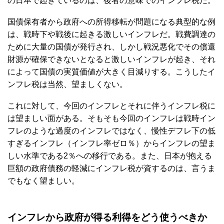
の日本で起きているのは、後者の意味でのインフレ税だ。
国債保有者から政府への所得移転が問題になる典型的な例
は、戦時下や戦後に起きる激しいインフレだ。戦費調達の
ために大量の国債が発行され、しかし戦況悪化でその償還
財源が確保できないとなると激しいインフレが起き、それ
によって国債の実質価値が大きく目減りする。こうしたイ
ンフレ税は当然、望ましくない。
これに対して、今回のインフレとそれに伴うインフレ税に
は望ましい面がある。そもそも今回のインフレは戦時イン
フレのような過度のインフレではなく、慢性デフレ下の低
すぎるインフレ（インフレ率ゼロ％）からインフレの望ま
しい水準である2％への移行である。また、日本が抱える
巨額の政府債務の軽減にインフレ税が資するのは、言うま
でもなく望ましい。
インフレから政府が得る利得をどう使うべきか