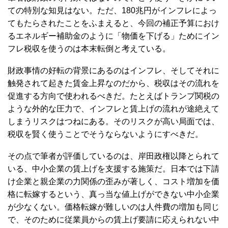
ての特別な知見はない。ただ、180兆円がインフレによっ
てもたらされたことをふまえると、今回の補正予算におけ
るエネルギー補助金のように「物価を下げる」ためにイン
フレ税収を使うのは本末転倒と考えている。
財政事情の好転の背景にあるのはインフレ、そしてそれに
触発されて起きた賃金上昇なのだから、税収はその流れを
促進する方向で使われるべきだ。たとえばトランプ関税の
ような外的な圧力で、インフレと賃上げの流れが途絶えて
しまうリスクはつねにある。そのリスクが高い局面では、
税収を賢く使うことでそうならないようにすべきだ。
その点で筆者が評価しているのは、岸田政権以降とられて
いる、中小企業の賃上げを支援する施策だ。日本では下請
け企業と親企業の力関係の歪みが著しく、コスト増加を価
格に転嫁するという、真っ当な値上げができない中小企業
が少なくない。価格転嫁が難しいのは人件費の増加も同じ
で、そのために従業員からの賃上げ要請に応えられない中