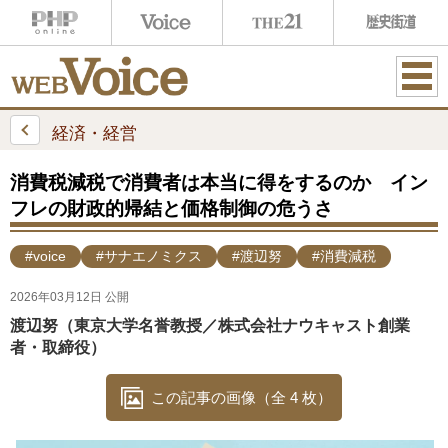
ME
NU
経済・経営
消費税減税で消費者は本当に得をするのか イン
フレの財政的帰結と価格制御の危うさ
#voice
#サナエノミクス
#渡辺努
#消費減税
2026年03月12日 公開
渡辺努（東京大学名誉教授／株式会社ナウキャスト創業
者・取締役）
この記事の画像（全 4 枚）