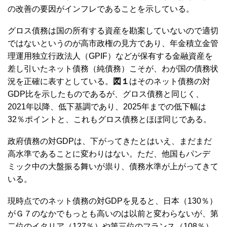
の改善の要因がインフレであることを示している。
グロス債務は国の所有する資産を勘案していないので適切
ではないというのが高市政権の見方であり、年金積立金管
理運用独立行政法人（GPIF）などが保有する金融資産を
差し引いたネット債務（純債務）こそが、わが国の債務状
況を正確に表すとしている。
図１
はそのネット債務の対
GDP比を示したものであるが、グロス債務と同じく、
2021年以降、低下基調であり、2025年までの低下幅は
32％ポイントと、これもグロス債務とほぼ同じである。
政府債務の対GDPは、下がってきたとはいえ、まだまだ
高水準であることに変わりはない。ただ、他国もパンデ
ミック中の大盤振る舞いが祟り、債務水準が上がってきて
いる。
現時点でのネット債務の対GDPを見ると、日本（130％）
がＧ７のなかでもっとも高いのは以前と変わらないが、第
二位のイタリア（127％）や第三位のフランス（108％）