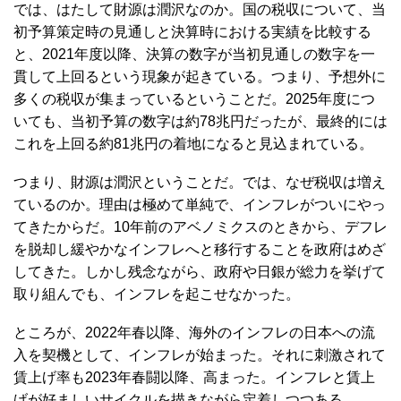
では、はたして財源は潤沢なのか。国の税収について、当
初予算策定時の見通しと決算時における実績を比較する
と、2021年度以降、決算の数字が当初見通しの数字を一
貫して上回るという現象が起きている。つまり、予想外に
多くの税収が集まっているということだ。2025年度につ
いても、当初予算の数字は約78兆円だったが、最終的には
これを上回る約81兆円の着地になると見込まれている。
つまり、財源は潤沢ということだ。では、なぜ税収は増え
ているのか。理由は極めて単純で、インフレがついにやっ
てきたからだ。10年前のアベノミクスのときから、デフレ
を脱却し緩やかなインフレへと移行することを政府はめざ
してきた。しかし残念ながら、政府や日銀が総力を挙げて
取り組んでも、インフレを起こせなかった。
ところが、2022年春以降、海外のインフレの日本への流
入を契機として、インフレが始まった。それに刺激されて
賃上げ率も2023年春闘以降、高まった。インフレと賃上
げが好ましいサイクルを描きながら定着しつつある。