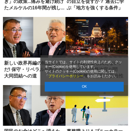
ぎ」の政策...痛みを避け続け
の自立を促すか？ 過去に学
たメルケルの16年間が残し...
ぶ「地方を強くする条件」
当サイトでは、サイトの利便性向上のため、クッ
新しい政界再編の軸はこれ
「日本は弾薬も買えない」
キー(Cookie)を使用しています。
だ! 保守・リベラルを超える
は真実? 元外務次官が問
サイトのクッキー(Cookie)の使用に関しては、
大同団結への道
う“防衛費11兆円”の妥当性
「
プライバシーポリシー
」をお読みください。
OK