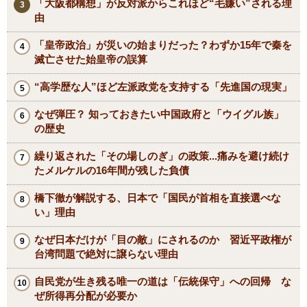
「大阪都構想」が反対派からこれほど“毛嫌い”される理
由
「皇帝政治」が災いの始まりだった？わずか15年で秦を
滅亡させた始皇帝の誤算
“高学歴な人”ほど左派政党を支持する「先進国の現実」
なぜ弾圧？ 知っておきたい中国政府と「ウイグル族」
の歴史
繰り返された「その場しのぎ」の政策...痛みを避け続け
たメルケルの16年間が残した負債
橋下徹が解説する、日本で「国民が首相を直接選べな
い」理由
なぜ日本だけが「目の敵」にされるのか 習近平政権が
台湾問題で絶対に譲らない理由
自民党が生き残る唯一の道は「伝統保守」への回帰 な
ぜ所得再分配が必要か