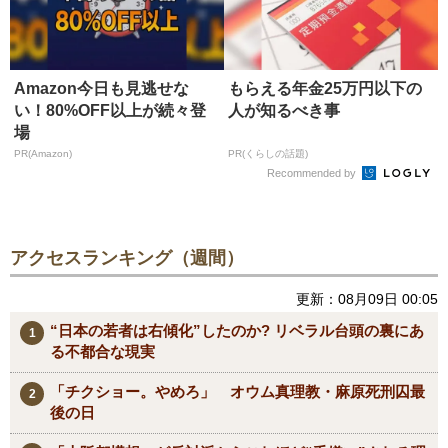
Amazon今日も見逃せな
もらえる年金25万円以下の
い！80%OFF以上が続々登
人が知るべき事
場
PR(Amazon)
PR(くらしの話題)
Recommended by
アクセスランキング（週間）
更新：08月09日 00:05
“日本の若者は右傾化”したのか? リベラル台頭の裏にあ
る不都合な現実
「チクショー。やめろ」 オウム真理教・麻原死刑囚最
後の日