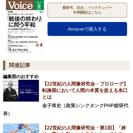
最新号、目次、バックナンバー
年間購読はこちら
Amazonで購入する
関連記事
編集部のおすすめ
【22世紀の人間像研究会・プロローグ】
転換期において人間の本質を捉える糸口
とは
金子将史（政策シンクタンクPHP総研代
表）
【22世紀の人間像研究会・第1回】「終