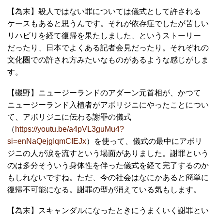
【為末】殺人ではない罪については儀式として許される
ケースもあると思うんです。それが依存症でしたが苦しい
リハビリを経て復帰を果たしました、というストーリー
だったり、日本でよくある記者会見だったり。それぞれの
文化圏での許され方みたいなものがあるような感じがしま
す。
【磯野】ニュージーランドのアダーン元首相が、かつて
ニュージーランド入植者がアボリジニにやったことについ
て、アボリジニに伝わる謝罪の儀式
（
https://youtu.be/a4pVL3guMu4?
si=enNaQejgIqmCIEJx
）を使って、儀式の最中にアボリ
ジニの人が涙を流すという場面がありました。謝罪という
のは多分そういう身体性を伴った儀式を経て完了するのか
もしれないですね。ただ、今の社会はなにかあると簡単に
復帰不可能になる。謝罪の型が消えている気もします。
【為末】スキャンダルになったときにうまくいく謝罪とい