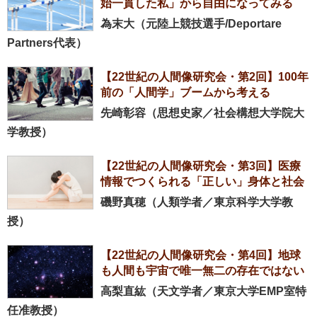
始一貫した私」から自由になってみる
為末大（元陸上競技選手/Deportare
Partners代表）
【22世紀の人間像研究会・第2回】100年
前の「人間学」ブームから考える
先崎彰容（思想史家／社会構想大学院大
学教授）
【22世紀の人間像研究会・第3回】医療
情報でつくられる「正しい」身体と社会
磯野真穂（人類学者／東京科学大学教
授）
【22世紀の人間像研究会・第4回】地球
も人間も宇宙で唯一無二の存在ではない
高梨直紘（天文学者／東京大学EMP室特
任准教授）