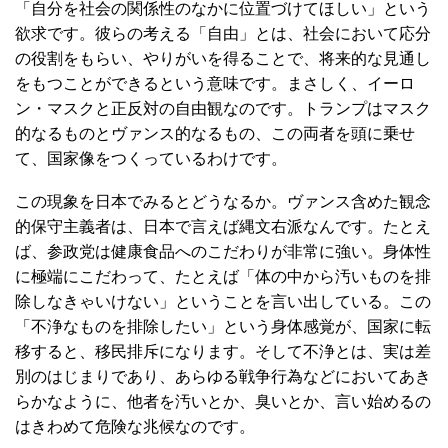
「自分を社会の関係性のなかに位置づけてほしい」という
欲求です。彼らの考える「自由」とは、社会において応分
の役割をもらい、やりがいを得ることで、将来的な見通し
をもつことができるという意味です。まさしく、イーロ
ン・マスクと正反対の自由観なのです。トランプはマスク
的なるものとヴァンス的なるもの、この両者を頭に乗せ
て、国家像をつくっているわけです。
この現象を日本でみるとどうなるか。ヴァンス含めた観念
的保守主義者は、日本で言えば縄文右派なんです。たとえ
ば、参政党は健康食品へのこだわりが非常に強い。身体性
に極端にこだわって、たとえば「体の中から汚いものを排
除しなきゃいけない」ということを言い出している。この
「不浄なものを排除したい」という身体感覚が、国家に転
移すると、移民排斥になります。そして不浄とは、実は差
別のはじまりであり、あらゆる戦争行為などにおいてあき
らかなように、他者を汚いとか、臭いとか、言い始めるの
はきわめて危険な兆候なのです。