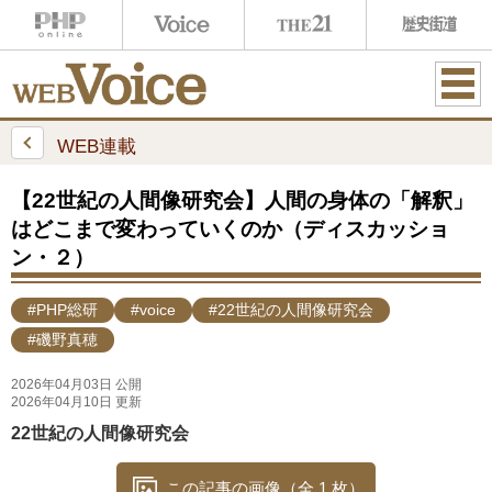
ME
NU
WEB連載
【22世紀の人間像研究会】人間の身体の「解釈」
はどこまで変わっていくのか（ディスカッショ
ン・２）
#PHP総研
#voice
#22世紀の人間像研究会
#磯野真穂
2026年04月03日 公開
2026年04月10日 更新
22世紀の人間像研究会
この記事の画像（全 1 枚）