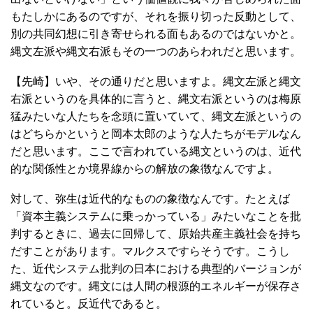
もたしかにあるのですが、それを振り切った反動として、
別の共同幻想に引き寄せられる面もあるのではないかと。
縄文左派や縄文右派もその一つのあらわれだと思います。
【先崎】いや、その通りだと思いますよ。縄文左派と縄文
右派というのを具体的に言うと、縄文右派というのは梅原
猛みたいな人たちを念頭に置いていて、縄文左派というの
はどちらかというと岡本太郎のような人たちがモデルなん
だと思います。ここで言われている縄文というのは、近代
的な関係性とか境界線からの解放の象徴なんですよ。
対して、弥生は近代的なものの象徴なんです。たとえば
「資本主義システムに乗っかっている」みたいなことを批
判するときに、過去に回帰して、原始共産主義社会を持ち
だすことがあります。マルクスですらそうです。こうし
た、近代システム批判の日本における典型的バージョンが
縄文なのです。縄文には人間の根源的エネルギーが保存さ
れていると。反近代であると。