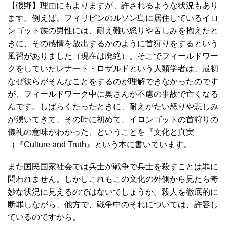
【磯野】理由にもよりますが、許されるような状況もあり
ます。例えば、フィリピンのルソン島に居住しているイロ
ンゴット族の男性には、耐え難い怒りや苦しみを抱えたと
きに、その感情を放出するかのように首狩りをするという
風習がありました（現在は廃絶）。そこでフィールドワー
クをしていたレナート・ロザルドという人類学者は、最初
なぜ彼らがそんなことをするのが理解できなかったのです
が、フィールドワーク中に奥さんが不慮の事故で亡くなる
んです。しばらくたったときに、耐えがたい怒りや悲しみ
が湧いてきて、その時に初めて、イロンゴットの首狩りの
儀礼の意味がわかった、ということを『文化と真実
（『Culture and Truth』という本に書いています。
また国民国家社会では兵士が戦争で兵士を殺すことは罪に
問われません。しかしこれもこの文化の外側から見たら奇
妙な状況に見えるのではないでしょうか。殺人を徹底的に
断罪しながら、他方で、戦争中のそれについては、許容し
ているのですから。