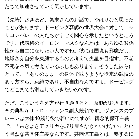
たちで加速させていく気がしています。
【先崎】さきほど、為末さんのお話で、やはりなと思った
ことがあります。ドーピング容認の世界大会に対して、シ
リコンバレーの人たちがすごく関心を示したというところ
です。代表格のイーロン・マスクなんかは、あらゆる関係
性から自由になりたい人ですね。彼には国境も邪魔だし、
地球さえ自分を束縛するものと考えて火星を目指す。不老
不死を本気で考えているふしもあります。そうした彼らに
とって、「ありのまま」の身体で競うような従来の競技の
あり方すら、束縛であり、不自由なんですよ。ドーピング
でどこまでも滑走していきたいのです。
ただ、こういう考え方が行き過ぎると、反動がおきます。
その典型がＪ・Ｄ・ヴァンス副大統領です。ヴァンスのブ
レーンは大体40歳前後で若いのですが、観念的保守主義
で、「古きよきアメリカを取り戻さなきゃいけない」とい
う強烈な共同体主義なんです。共同体主義とは、要するに