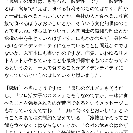
「孤独」の反対は、もちろん「関係性」です。「関係性」
とは、食事でいえば、食べる行為そのものではなく、誰か
と一緒に食べるとおいしいとか、会社の人と食べるより家
族で食べるほうがおいしいとか、そういう文化的価値のこ
とですよね。僕らはそういう、人間同士の複雑な凹凸とか
象徴の中を生きているはずです。にもかかわらず、身体性
だけがアイデンティティになっていることは問題なのでは
ないか。以前本にも書いたのですが、痛覚、いわゆるリス
トカットが生きていることを最終担保するものになってい
るというのと、一人で食することがアイデンティティに
なっているというのは似ていると思いました。
【磯野】本当にそうですね。『孤独のグルメ』もそうだ
し、『ソロ活女子のススメ』もそうなのですが、一緒に食
べることを強要されるのが苦痛であるというメッセージに
もなっているんですね。「一緒に食べるとおいしい」とい
うことをある種の制約と捉えている。「家族はそろってご
飯を食べなくてはならない」とか、「会社の飲み会は必ず
出ないといけない」という価値観に我々が苦しめられた面