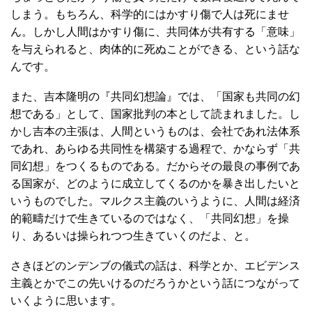
しまう。もちろん、科学的にはかすり傷で人は死にませ
ん。しかし人間はかすり傷に、共同体が共有する「意味」
を与えられると、肉体的に死ぬことができる、という話な
んです。
また、吉本隆明の『共同幻想論』では、「国家も共同の幻
想である」として、国家批判の本として読まれました。し
かし吉本の主張は、人間というものは、会社であれ法体系
であれ、あらゆる共同性を構築する過程で、かならず「共
同幻想」をつくるものである。だからその最良の事例であ
る国家が、どのように成立してくるのかを暴き出したいと
いうものでした。マルクス主義のいうように、人間は経済
的範疇だけで生きているのではなく、「共同幻想」を操
り、あるいは操られつつ生きていくのだよ、と。
さきほどのンデンブの儀式の話は、科学とか、エビデンス
主義とかでこの先いけるのだろうかという話につながって
いくように思います。