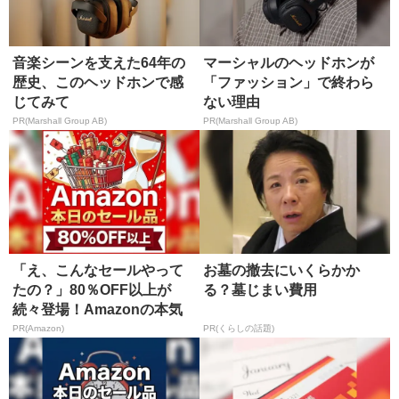
音楽シーンを支えた64年の
マーシャルのヘッドホンが
歴史、このヘッドホンで感
「ファッション」で終わら
じてみて
ない理由
PR(Marshall Group AB)
PR(Marshall Group AB)
「え、こんなセールやって
お墓の撤去にいくらかか
たの？」80％OFF以上が
る？墓じまい費用
続々登場！Amazonの本気
が...
PR(Amazon)
PR(くらしの話題)