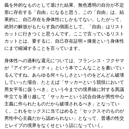
義を外的なものとして退けた結果、無色透明の自分が不定
形に存在する「自由」になると思う。この「自由」は、結
果的に、自己存在を身体性にしかもてない。したがって、
絶対の解放がもたらす負の側面として、「自由」はリスト
カットに行きつくと思うんです。ここで言っているリスト
カットとは、要するに、自己存在証明＝痛覚という身体性
にまで縮減することを言っています。
身体性への過剰な還元については、フランシス・フクヤマ
が『アイデンティティ』という本でこんなことを書いてい
るんですね。あらゆる何々らしさというのをどんどん破壊
していった場合、たとえば「サッカーという競技において
男女平等に扱うべき」という今までの境界線に対する異議
申立てを通り越して「サッカーという試合自体が男性中心
主義に作られたものだから破壊されるべき」となってい
く。これをセックスに当てはめると「セックスそのものが
男性中心主義だから認められない」となって、普通の性交
とレイプの境界をなくせという話になっていく。