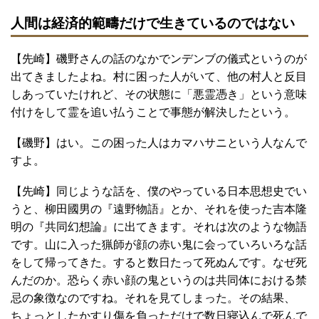
人間は経済的範疇だけで生きているのではない
【先崎】磯野さんの話のなかでンデンブの儀式というのが
出てきましたよね。村に困った人がいて、他の村人と反目
しあっていたけれど、その状態に「悪霊憑き」という意味
付けをして霊を追い払うことで事態が解決したという。
【磯野】はい。この困った人はカマハサニという人なんで
すよ。
【先崎】同じような話を、僕のやっている日本思想史でい
うと、柳田國男の『遠野物語』とか、それを使った吉本隆
明の『共同幻想論』に出てきます。それは次のような物語
です。山に入った猟師が顔の赤い鬼に会っていろいろな話
をして帰ってきた。すると数日たって死ぬんです。なぜ死
んだのか。恐らく赤い顔の鬼というのは共同体における禁
忌の象徴なのですね。それを見てしまった。その結果、
ちょっとしたかすり傷を負っただけで数日寝込んで死んで