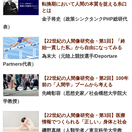
転換期において人間の本質を捉える糸口
とは
金子将史（政策シンクタンクPHP総研代
表）
【22世紀の人間像研究会・第1回】「終
始一貫した私」から自由になってみる
為末大（元陸上競技選手/Deportare
Partners代表）
【22世紀の人間像研究会・第2回】100年
前の「人間学」ブームから考える
先崎彰容（思想史家／社会構想大学院大
学教授）
【22世紀の人間像研究会・第3回】医療
情報でつくられる「正しい」身体と社会
磯野真穂（人類学者／東京科学大学教