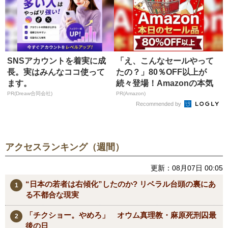
SNSアカウントを着実に成
「え、こんなセールやって
長。実はみんなココ使って
たの？」80％OFF以上が
ます。
続々登場！Amazonの本気
が...
PR(Dreaw合同会社)
PR(Amazon)
Recommended by
アクセスランキング（週間）
更新：08月07日 00:05
“日本の若者は右傾化”したのか? リベラル台頭の裏にあ
る不都合な現実
「チクショー。やめろ」 オウム真理教・麻原死刑囚最
後の日