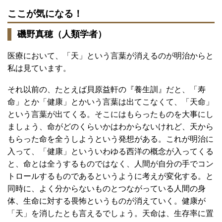
ここが気になる！
磯野真穂（人類学者）
医療において、「天」という言葉が消えるのが明治からと
私は見ています。
それ以前の、たとえば貝原益軒の『養生訓』だと、「寿
命」とか「健康」とかいう言葉は出てこなくて、「天命」
という言葉が出てくる。そこにはもらったものを大事にし
ましょう、命がどのくらいかはわからないけれど、天から
もらった命を全うしようという発想がある。これが明治に
入って、「健康」といういわゆる西洋の概念が入ってくる
と、命とは全うするものではなく、人間が自分の手でコン
トロールするものであるというように考えが変化する。と
同時に、よく分からないものとつながっている人間の身
体、生命に対する畏怖というものが消えていく。健康が
「天」を消したとも言えるでしょう。天命は、生存率に置