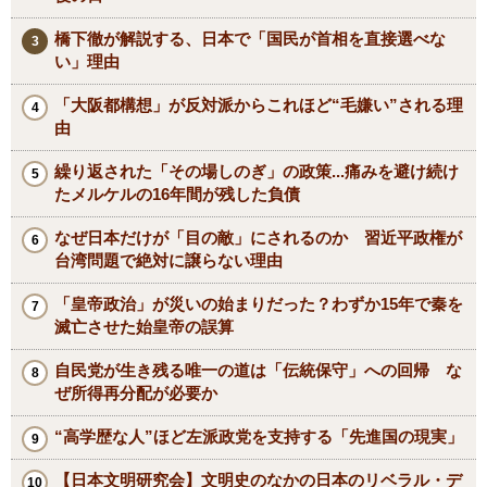
橋下徹が解説する、日本で「国民が首相を直接選べな
い」理由
「大阪都構想」が反対派からこれほど“毛嫌い”される理
由
繰り返された「その場しのぎ」の政策...痛みを避け続け
たメルケルの16年間が残した負債
なぜ日本だけが「目の敵」にされるのか 習近平政権が
台湾問題で絶対に譲らない理由
「皇帝政治」が災いの始まりだった？わずか15年で秦を
滅亡させた始皇帝の誤算
自民党が生き残る唯一の道は「伝統保守」への回帰 な
ぜ所得再分配が必要か
“高学歴な人”ほど左派政党を支持する「先進国の現実」
【日本文明研究会】文明史のなかの日本のリベラル・デ