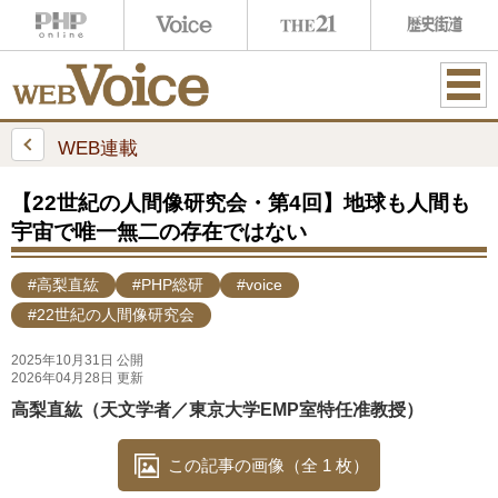
ME
NU
WEB連載
【22世紀の人間像研究会・第4回】地球も人間も
宇宙で唯一無二の存在ではない
#高梨直紘
#PHP総研
#voice
#22世紀の人間像研究会
2025年10月31日 公開
2026年04月28日 更新
高梨直紘（天文学者／東京大学EMP室特任准教授）
この記事の画像（全 1 枚）