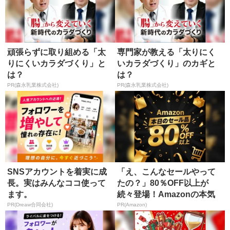
頑張らずに取り組める「太
専門家が教える「太りにく
りにくいカラダづくり」と
いカラダづくり」のカギと
は？
は？
PR(森永乳業株式会社)
PR(森永乳業株式会社)
SNSアカウントを着実に成
「え、こんなセールやって
長。実はみんなココ使って
たの？」80％OFF以上が
ます。
続々登場！Amazonの本気
が...
PR(Dreaw合同会社)
PR(Amazon)