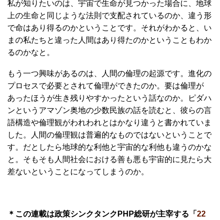
私が知りたいのは、宇宙で生命が見つかった場合に、地球
上の生命と同じような法則で支配されているのか、違う形
で命はあり得るのかということです。それがわかると、い
まの私たちと違った人間はあり得たのかということもわか
るのかなと。
もう一つ興味があるのは、人間の倫理の起源です。進化の
プロセスで必要とされて倫理ができたのか。要は倫理が
あったほうが生き残りやすかったという話なのか。ピダハ
ンというアマゾン奥地の少数民族の話を読むと、彼らの言
語構造や倫理観がわれわれとはかなり違うと書かれていま
した。人間の倫理観は普遍的なものではないということで
す。だとしたら地球的な利他と宇宙的な利他も違うのかな
と。そもそも人間社会における善も悪も宇宙的に見たら大
差ないということになってしまうのか。
＊この連載は政策シンクタンクPHP総研が主宰する「
22