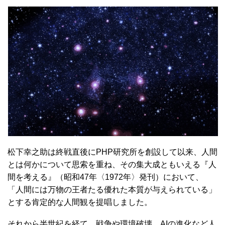
松下幸之助は終戦直後にPHP研究所を創設して以来、人間
とは何かについて思索を重ね、その集大成ともいえる『人
間を考える』（昭和47年〈1972年〉発刊）において、
「人間には万物の王者たる優れた本質が与えられている」
とする肯定的な人間観を提唱しました。
それから半世紀を経て、戦争や環境破壊、AIの進化など人