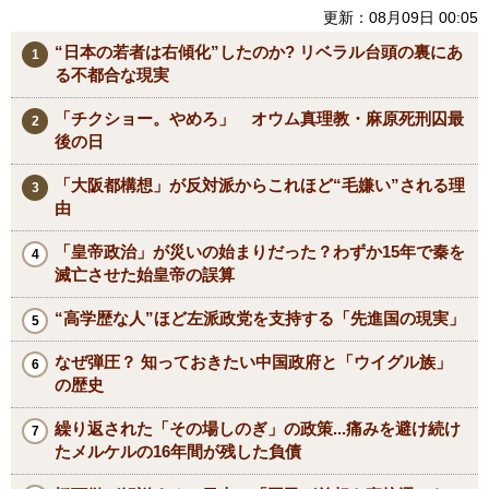
更新：08月09日 00:05
“日本の若者は右傾化”したのか? リベラル台頭の裏にあ
る不都合な現実
「チクショー。やめろ」 オウム真理教・麻原死刑囚最
後の日
「大阪都構想」が反対派からこれほど“毛嫌い”される理
由
「皇帝政治」が災いの始まりだった？わずか15年で秦を
滅亡させた始皇帝の誤算
“高学歴な人”ほど左派政党を支持する「先進国の現実」
なぜ弾圧？ 知っておきたい中国政府と「ウイグル族」
の歴史
繰り返された「その場しのぎ」の政策...痛みを避け続け
たメルケルの16年間が残した負債