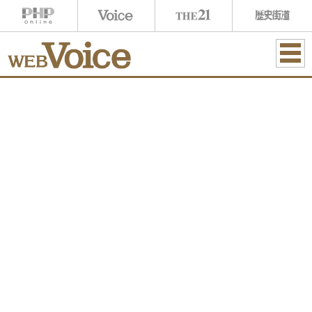
ME
NU