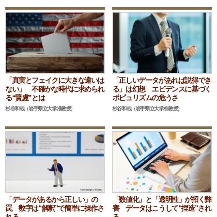
「真実とフェイクに大きな違いは
「正しいデータがあれば説得でき
ない」 不確かな時代に求められ
る」は幻想 エビデンスに基づく
る“賢慮”とは
ポピュリズムの危うさ
杉谷和哉（岩手県立大学准教授）
杉谷和哉（岩手県立大学准教授）
「データがあるから正しい」の
「数値化」と「透明性」が招く弊
罠 数字は“解釈”で簡単に操作さ
害 データはこうして“捏造”され
れる
る