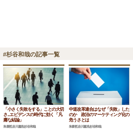
#杉谷和哉の記事一覧
「小さく失敗をする」ことの大切
中道改革連合はなぜ「失敗」した
さ...エビデンスの時代に効く「凡
のか 政治のマーケティング化の
庸な結論」
危うさとは
朱喜哲,谷川嘉浩,杉谷和哉
朱喜哲,谷川嘉浩,杉谷和哉