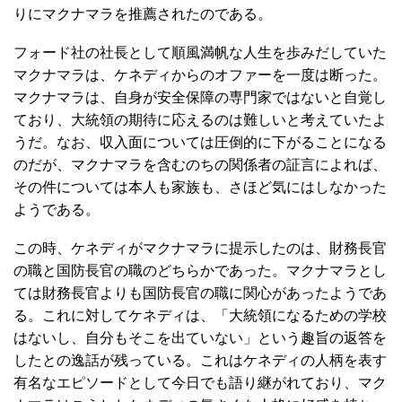
りにマクナマラを推薦されたのである。
フォード社の社長として順風満帆な人生を歩みだしていた
マクナマラは、ケネディからのオファーを一度は断った。
マクナマラは、自身が安全保障の専門家ではないと自覚し
ており、大統領の期待に応えるのは難しいと考えていたよ
うだ。なお、収入面については圧倒的に下がることになる
のだが、マクナマラを含むのちの関係者の証言によれば、
その件については本人も家族も、さほど気にはしなかった
ようである。
この時、ケネディがマクナマラに提示したのは、財務長官
の職と国防長官の職のどちらかであった。マクナマラとし
ては財務長官よりも国防長官の職に関心があったようであ
る。これに対してケネディは、「大統領になるための学校
はないし、自分もそこを出ていない」という趣旨の返答を
したとの逸話が残っている。これはケネディの人柄を表す
有名なエピソードとして今日でも語り継がれており、マク