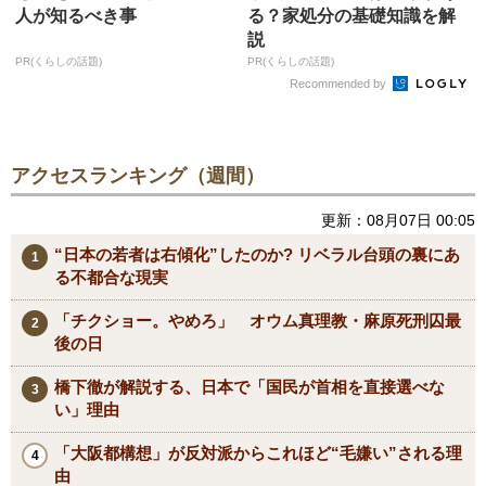
人が知るべき事
る？家処分の基礎知識を解
説
PR(くらしの話題)
PR(くらしの話題)
Recommended by
アクセスランキング（週間）
更新：08月07日 00:05
“日本の若者は右傾化”したのか? リベラル台頭の裏にあ
る不都合な現実
「チクショー。やめろ」 オウム真理教・麻原死刑囚最
後の日
橋下徹が解説する、日本で「国民が首相を直接選べな
い」理由
「大阪都構想」が反対派からこれほど“毛嫌い”される理
由