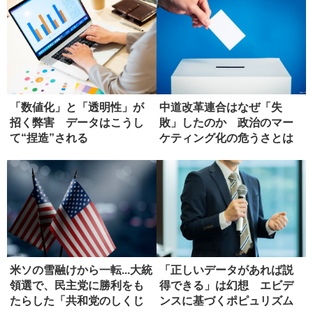
「数値化」と「透明性」が
中道改革連合はなぜ「失
招く弊害 データはこうし
敗」したのか 政治のマー
て“捏造”される
ケティング化の危うさとは
米ソの雪融けから一転...大統
「正しいデータがあれば説
領選で、民主党に勝利をも
得できる」は幻想 エビデ
たらした「共和党のしくじ
ンスに基づくポピュリズム