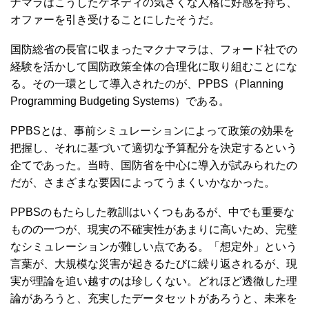
ナマラはこうしたケネディの気さくな人格に好感を持ち、
オファーを引き受けることにしたそうだ。
国防総省の長官に収まったマクナマラは、フォード社での
経験を活かして国防政策全体の合理化に取り組むことにな
る。その一環として導入されたのが、PPBS（Planning
Programming Budgeting Systems）である。
PPBSとは、事前シミュレーションによって政策の効果を
把握し、それに基づいて適切な予算配分を決定するという
企てであった。当時、国防省を中心に導入が試みられたの
だが、さまざまな要因によってうまくいかなかった。
PPBSのもたらした教訓はいくつもあるが、中でも重要な
ものの一つが、現実の不確実性があまりに高いため、完璧
なシミュレーションが難しい点である。「想定外」という
言葉が、大規模な災害が起きるたびに繰り返されるが、現
実が理論を追い越すのは珍しくない。どれほど透徹した理
論があろうと、充実したデータセットがあろうと、未来を