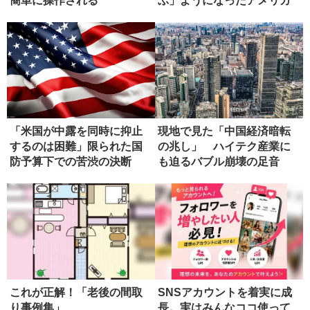
簡単に操作される
ぶ」ようになったアメリカ
国民
「米国が中露を同時に抑止
現地で見た「中国経済暗転
するのは困難」限られた国
の兆し」 ハイテク産業に
防予算下での苦渋の決断
も迫るバブル崩壊の足音
これが正解！「老後の間取
SNSアカウントを着実に成
り事例集」
長。実はみんなココ使って