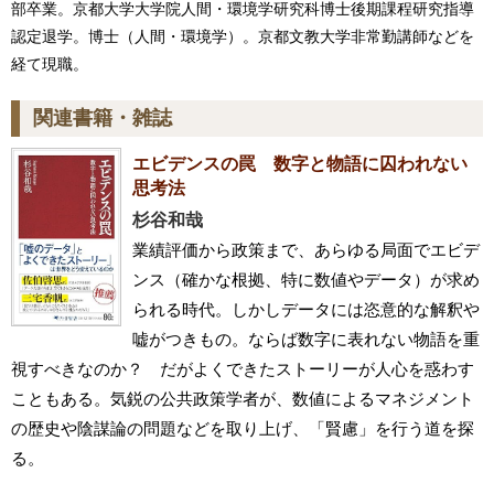
部卒業。京都大学大学院人間・環境学研究科博士後期課程研究指導
認定退学。博士（人間・環境学）。京都文教大学非常勤講師などを
経て現職。
関連書籍・雑誌
エビデンスの罠 数字と物語に囚われない
思考法
杉谷和哉
業績評価から政策まで、あらゆる局面でエビデ
ンス（確かな根拠、特に数値やデータ）が求め
られる時代。しかしデータには恣意的な解釈や
嘘がつきもの。ならば数字に表れない物語を重
視すべきなのか？ だがよくできたストーリーが人心を惑わす
こともある。気鋭の公共政策学者が、数値によるマネジメント
の歴史や陰謀論の問題などを取り上げ、「賢慮」を行う道を探
る。