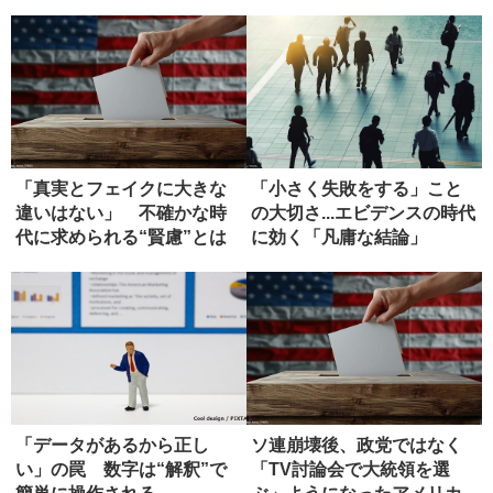
り...
の危うさ
「真実とフェイクに大きな
「小さく失敗をする」こと
違いはない」 不確かな時
の大切さ...エビデンスの時代
代に求められる“賢慮”とは
に効く「凡庸な結論」
「データがあるから正し
ソ連崩壊後、政党ではなく
い」の罠 数字は“解釈”で
「TV討論会で大統領を選