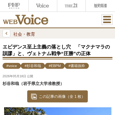
ME
NU
社会・教育
エビデンス至上主義の落とし穴 「マクナマラの
誤謬」と、ヴェトナム戦争“圧勝”の正体
#voice
#杉谷和哉
#EBPM
#書籍抜粋
2026年05月18日 公開
杉谷和哉（岩手県立大学准教授）
この記事の画像（全 1 枚）