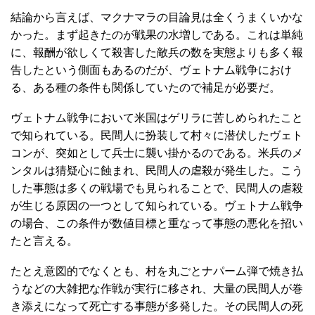
結論から言えば、マクナマラの目論見は全くうまくいかな
かった。まず起きたのが戦果の水増しである。これは単純
に、報酬が欲しくて殺害した敵兵の数を実態よりも多く報
告したという側面もあるのだが、ヴェトナム戦争におけ
る、ある種の条件も関係していたので補足が必要だ。
ヴェトナム戦争において米国はゲリラに苦しめられたこと
で知られている。民間人に扮装して村々に潜伏したヴェト
コンが、突如として兵士に襲い掛かるのである。米兵のメ
ンタルは猜疑心に蝕まれ、民間人の虐殺が発生した。こう
した事態は多くの戦場でも見られることで、民間人の虐殺
が生じる原因の一つとして知られている。ヴェトナム戦争
の場合、この条件が数値目標と重なって事態の悪化を招い
たと言える。
たとえ意図的でなくとも、村を丸ごとナパーム弾で焼き払
うなどの大雑把な作戦が実行に移され、大量の民間人が巻
き添えになって死亡する事態が多発した。その民間人の死