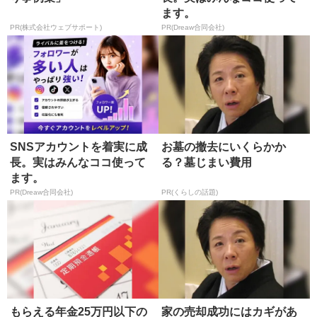
ます。
PR(株式会社ウェブサポート)
PR(Dreaw合同会社)
SNSアカウントを着実に成
お墓の撤去にいくらかか
長。実はみんなココ使って
る？墓じまい費用
ます。
PR(Dreaw合同会社)
PR(くらしの話題)
もらえる年金25万円以下の
家の売却成功にはカギがあ