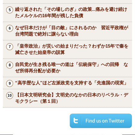
繰り返された「その場しのぎ」の政策...痛みを避け続け
たメルケルの16年間が残した負債
なぜ日本だけが「目の敵」にされるのか 習近平政権が
台湾問題で絶対に譲らない理由
「皇帝政治」が災いの始まりだった？わずか15年で秦を
滅亡させた始皇帝の誤算
自民党が生き残る唯一の道は「伝統保守」への回帰 な
ぜ所得再分配が必要か
“高学歴な人”ほど左派政党を支持する「先進国の現実」
【日本文明研究会】文明史のなかの日本のリベラル・デ
モクラシー（第１回）