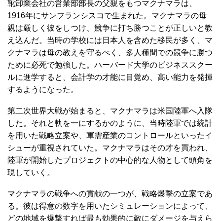
靴卸業会社の営業部部長の父親をもつマクナマラは、
1916年にサンフランシスコで生まれた。マクナマラの母
親は厳しく彼をしつけ、競争に打ち勝つことが正しいと教
え込んだ。当時の学校には日本人を含めた移民が多く、マ
クナマラは母の教えを守るべく、多人種間での競争に勝つ
ために必死で勉強した。ハーバード大学のビジネススクー
ルに進学すると、会計学の才能に目覚め、高い能力を発揮
するようになった。
第二次世界大戦が始まると、マクナマラは米国陸軍へ入隊
した。それと軌を一にするかのように、当時陸軍では統計
を用いた戦略立案や、軍需産業のコントロールといったイ
シューが重視されていた。マクナマラはその才を買われ、
陸軍が開始したプロジェクトの中心的な人物として頭角を
現していく。
マクナマラの戦争への貢献の一つが、戦略爆撃の立案であ
る。彼は得意の数字を用いたシミュレーションによって、
どの地域を爆撃すれば最も効果的に敵にダメージを与えら