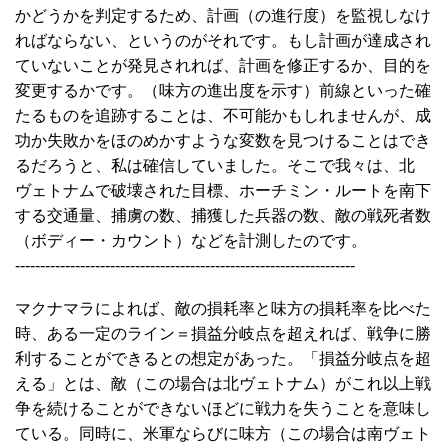
かどうかを判定するため、計画（の進行度）を監視しなけ
ればならない、というのがそれです。もし計画が達成され
ていないことが発見されれば、計画を修正するか、目的を
変更するかです。（味方の進出度を示す）前線といった確
たるものを追跡することは、不可能かもしれませんが、成
功か失敗かをほのめかすような変数を見つけることはでき
るだろうと、私は確信していました。そこで我々は、北
ヴェトナムで破壊された目標、ホーチミン・ルートを南下
する交通量、捕虜の数、捕獲した兵器の数、敵の戦死者数
（ボディー・カウント）などを計測したのです。
--------------------------------------------------------------------
マクナマラによれば、敵の損耗率と味方の損耗率を比べた
時、ある一定のライン＝損益分岐点を超えれば、戦争に勝
利することができるとの想定があった。「損益分岐点を超
える」とは、敵（この場合は北ヴェトナム）がこれ以上戦
争を続けることができないほどに戦力を失うことを意味し
ている。同時に、米軍ならびに味方（この場合は南ヴェト