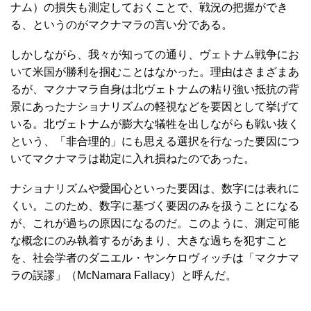
ナム）の損失も測定しておくことで、戦況の把握ができ
る、というのがマクナマラの言い分である。
しかしながら、我々が知っての通り、ヴェトナム戦争にお
いて米国が勝利を掴むことはなかった。理由はさまざまあ
るが、マクナマラ自身は北ヴェトナムの粘り強い抵抗の背
景にあったナショナリズムの軽視などを要因として挙げて
いる。北ヴェトナムが膨大な犠牲を出しながらも戦い抜く
という、「非合理的」にも思える選択を行なった要因につ
いてマクナマラは勘定に入れ損ねたのであった。
ナショナリズムや愛国心といった要因は、数字には表れに
くい。このため、数字に基づく要因のみを扱うことになる
が、これが過ちの原因になるのだ。このように、測定可能
な概念にのみ執着するがあまり、大きな過ちを犯すこと
を、社会学者のダニエル・ヤンケロヴィッチは「マクナマ
ラの誤謬」（McNamara Fallacy）と呼んだ。