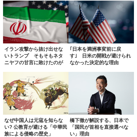
イラン攻撃から抜け出せな
｢日本を満洲事変前に戻
いトランプ そもそもネタ
す｣ 日米の開戦が避けられ
ニヤフの甘言に敗けたのが
なかった決定的な理由
失敗
なぜ中国人は元寇を知らな
橋下徹が解説する、日本で
い? 公教育が避ける「中華民
「国民が首相を直接選べな
族による侵略の歴史」
い」理由