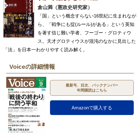
倉山満（憲政史研究家）
「国」という概念すらない16世紀に生まれなが
ら、「戦争にも掟(ルール)がある」という英知
を著す信じ難い学者、フーゴー・グロティウ
ス。天才グロティウスが混沌のなかに見出した
「法」を日本一わかりやすく読み解く。
Voiceの詳細情報
最新号、目次、バックナンバー
年間購読はこちら
Amazonで購入する