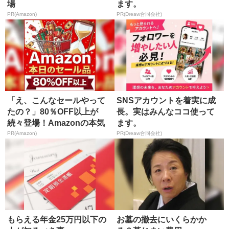
場
ます。
PR(Amazon)
PR(Dreaw合同会社)
「え、こんなセールやって
SNSアカウントを着実に成
たの？」80％OFF以上が
長。実はみんなココ使って
続々登場！Amazonの本気
ます。
が...
PR(Amazon)
PR(Dreaw合同会社)
もらえる年金25万円以下の
お墓の撤去にいくらかか