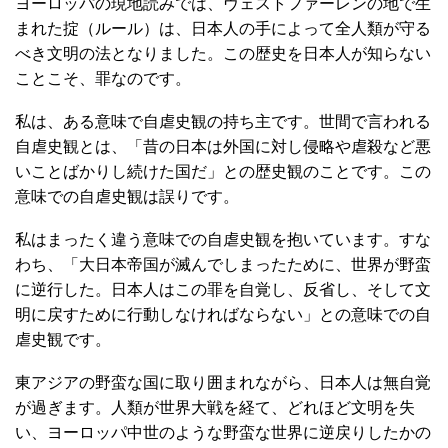
ヨーロッパの現地読みでは、ヴェストファーレンの地で生
まれた掟（ルール）は、日本人の手によって全人類が守る
べき文明の法となりました。この歴史を日本人が知らない
ことこそ、罪なのです。
私は、ある意味で自虐史観の持ち主です。世間で言われる
自虐史観とは、「昔の日本は外国に対し侵略や虐殺など悪
いことばかりし続けた国だ」との歴史観のことです。この
意味での自虐史観は誤りです。
私はまったく違う意味での自虐史観を抱いています。すな
わち、「大日本帝国が滅んでしまったために、世界が野蛮
に逆行した。日本人はこの罪を自覚し、反省し、そして文
明に戻すために行動しなければならない」との意味での自
虐史観です。
東アジアの野蛮な国に取り囲まれながら、日本人は無自覚
が過ぎます。人類が世界大戦を経て、どれほど文明を失
い、ヨーロッパ中世のような野蛮な世界に逆戻りしたかの