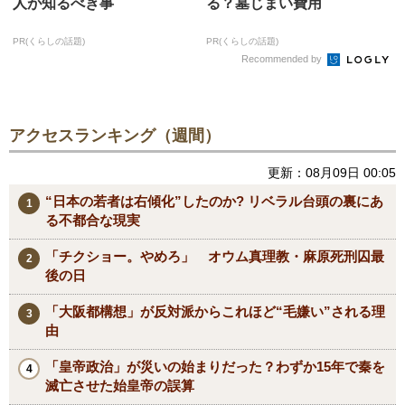
人が知るべき事
る？墓じまい費用
PR(くらしの話題)
PR(くらしの話題)
Recommended by
アクセスランキング（週間）
更新：08月09日 00:05
“日本の若者は右傾化”したのか? リベラル台頭の裏にあ
る不都合な現実
「チクショー。やめろ」 オウム真理教・麻原死刑囚最
後の日
「大阪都構想」が反対派からこれほど“毛嫌い”される理
由
「皇帝政治」が災いの始まりだった？わずか15年で秦を
滅亡させた始皇帝の誤算