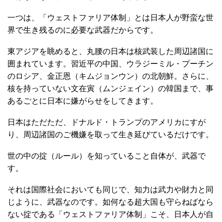
一つは、「ウェストファリア体制」とは日本人が野蛮な世
界で生き残るのに必要な武器だからです。
東アジアを眺めると、丸腰の日本は核武装した周辺諸国に
囲まれています。習近平の中国、ウラジーミル・プーチン
のロシア、金正恩（キムジョンウン）の北朝鮮。さらに、
核を持っていない文在寅（ムンジェイン）の韓国まで、事
あるごとに日本に嫌がらせをしてきます。
日本はただただ、ドナルド・トランプのアメリカにすが
り、周辺諸国のご機嫌を取って生き延びているだけです。
世の中の掟（ルール）を知っていること自体が、武器で
す。
それは国際社会においても同じで、知力は武力や財力と同
じように、武器なのです。如何なる超大国も守らねばなら
ない掟である「ウェストファリア体制」こそ、日本人が自