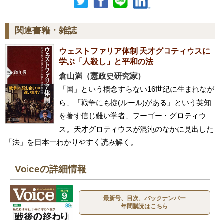
関連書籍・雑誌
ウェストファリア体制 天才グロティウスに
学ぶ「人殺し」と平和の法
倉山満（憲政史研究家）
「国」という概念すらない16世紀に生まれなが
ら、「戦争にも掟(ルール)がある」という英知
を著す信じ難い学者、フーゴー・グロティウ
ス。天才グロティウスが混沌のなかに見出した
「法」を日本一わかりやすく読み解く。
Voiceの詳細情報
最新号、目次、バックナンバー
年間購読はこちら