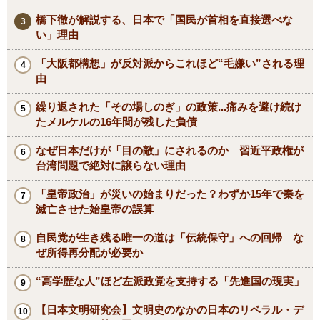
橋下徹が解説する、日本で「国民が首相を直接選べな
い」理由
「大阪都構想」が反対派からこれほど“毛嫌い”される理
由
繰り返された「その場しのぎ」の政策...痛みを避け続け
たメルケルの16年間が残した負債
なぜ日本だけが「目の敵」にされるのか 習近平政権が
台湾問題で絶対に譲らない理由
「皇帝政治」が災いの始まりだった？わずか15年で秦を
滅亡させた始皇帝の誤算
自民党が生き残る唯一の道は「伝統保守」への回帰 な
ぜ所得再分配が必要か
“高学歴な人”ほど左派政党を支持する「先進国の現実」
【日本文明研究会】文明史のなかの日本のリベラル・デ