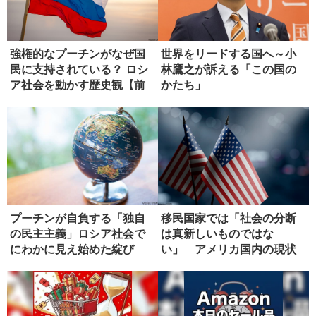
強権的なプーチンがなぜ国
世界をリードする国へ～小
民に支持されている？ ロシ
林鷹之が訴える「この国の
ア社会を動かす歴史観【前
かたち」
編】
プーチンが自負する「独自
移民国家では「社会の分断
の民主主義」ロシア社会で
は真新しいものではな
にわかに見え始めた綻び
い」 アメリカ国内の現状
【後編】