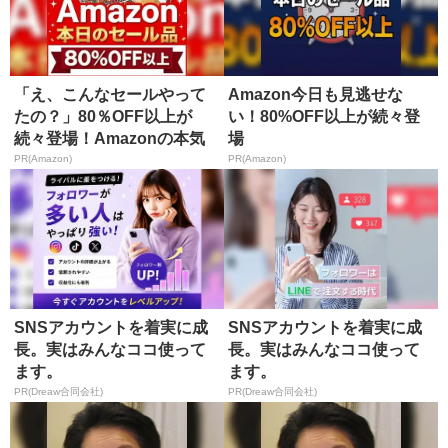
「え、こんなセールやって
Amazon今日も見逃せな
たの？」80％OFF以上が
い！80%OFF以上が続々登
続々登場！Amazonの本気
場
が...
PR(Amazon)
PR(Amazon)
SNSアカウントを着実に成
SNSアカウントを着実に成
長。実はみんなココ使って
長。実はみんなココ使って
ます。
ます。
PR(Dreaw合同会社)
PR(Dreaw合同会社)