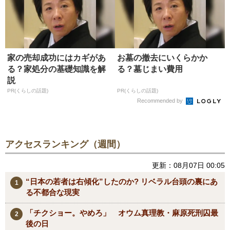
家の売却成功にはカギがあ
お墓の撤去にいくらかか
る？家処分の基礎知識を解
る？墓じまい費用
説
PR(くらしの話題)
PR(くらしの話題)
Recommended by
アクセスランキング（週間）
更新：08月07日 00:05
“日本の若者は右傾化”したのか? リベラル台頭の裏にあ
る不都合な現実
「チクショー。やめろ」 オウム真理教・麻原死刑囚最
後の日