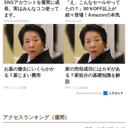
SNSアカウントを着実に成
「え、こんなセールやって
長。実はみんなココ使って
たの？」80％OFF以上が
ます。
続々登場！Amazonの本気
が...
PR(Dreaw合同会社)
PR(Amazon)
お墓の撤去にいくらかか
家の売却成功にはカギがあ
る？墓じまい費用
る？家処分の基礎知識を解
説
PR(くらしの話題)
PR(くらしの話題)
Recommended by
アクセスランキング（週間）