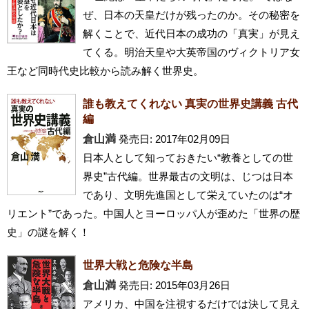
ぜ、日本の天皇だけが残ったのか。その秘密を
解くことで、近代日本の成功の「真実」が見え
てくる。明治天皇や大英帝国のヴィクトリア女
王など同時代史比較から読み解く世界史。
誰も教えてくれない 真実の世界史講義 古代
編
倉山満
発売日: 2017年02月09日
日本人として知っておきたい“教養としての世
界史”古代編。世界最古の文明は、じつは日本
であり、文明先進国として栄えていたのは“オ
リエント”であった。中国人とヨーロッパ人が歪めた「世界の歴
史」の謎を解く！
世界大戦と危険な半島
倉山満
発売日: 2015年03月26日
アメリカ、中国を注視するだけでは決して見え