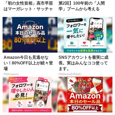
「初の女性首相」高市早苗
第2回】100年前の「人間
はマーガレット・サッチャ
学」ブームから考える
ーになれる...
Amazon今日も見逃せな
SNSアカウントを着実に成
い！80%OFF以上が続々登
長。実はみんなココ使って
場
ます。
PR(Amazon)
PR(Dreaw合同会社)