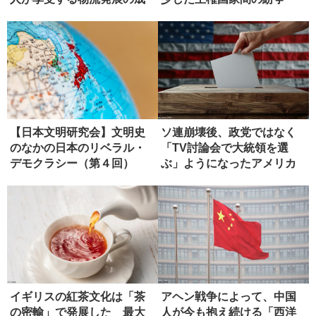
果
【日本文明研究会】文明史
ソ連崩壊後、政党ではなく
のなかの日本のリベラル・
「TV討論会で大統領を選
デモクラシー（第４回）
ぶ」ようになったアメリカ
国民
イギリスの紅茶文化は「茶
アヘン戦争によって、中国
の密輸」で発展した 最大
人が今も抱え続ける「西洋