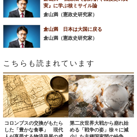
実』に学ぶ核ミサイル論
倉山満（憲政史研究家）
倉山満 日本は大国に戻る
倉山満（憲政史研究家）
こちらも読まれています
コロンブスの交換がもたら
第二次世界大戦から崩れ始
した「豊かな食事」 現代
める「戦争の姿」徐々に減
人が享受する物流発展の成
少した主権国家間の紛争