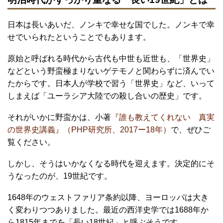
日本は長いあいだ、ノンキで幸せな国でした。ノンキで幸
せでいられたということでもあります。
原始と呼ばれる時代から古代も中世も近世も、「世界史」
などという野蛮極まりないゲテモノと関わらずに済んでい
たからです。日本人が学校で習う「世界史」など、いって
しまえば「ユーラシア大陸での殺し合いの歴史」です。
それがいかに野蛮かは、小著
『誰も教えてくれない 真実
の世界史講義』（PHP研究所、2017ー18年）
で、ぜひご
覧ください。
しかし、そうはいかなくなる時代を迎えます。決定的にそ
うなったのが、19世紀です。
1648年のウェストファリア条約以降、ヨーロッパは大き
く変わりつつありました。最近の西洋史学では1688年か
ら1815年までを「長い18世紀」と呼ぶそうです。