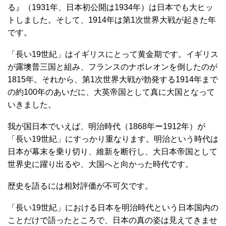
る』（1931年、日本初公開は1934年）は日本でも大ヒッ
トしました。そして、1914年は第1次世界大戦が起きた年
です。
「長い19世紀」はイギリスにとって黄金期です。イギリス
が露墺普三国と組み、フランスのナポレオンを倒したのが
1815年。それから、第1次世界大戦が勃発する1914年まで
の約100年のあいだに、大英帝国として真に大国となって
いきました。
我が国日本でいえば、明治時代（1868年ー1912年）が
「長い19世紀」にすっかり重なります。明治という時代は
日本が幕末を乗り切り、維新を断行し、大日本帝国として
世界史に躍り出るや、大国へと向かった時代です。
歴史を語るには相対評価が不可欠です。
「長い19世紀」における日本を明治時代という日本国内の
ことだけで語ったところで、日本の真の姿は見えてきませ