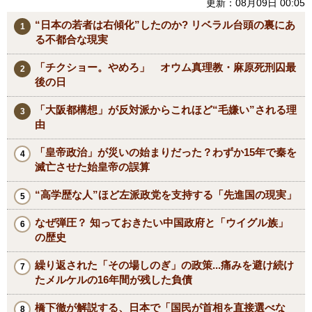
更新：08月09日 00:05
“日本の若者は右傾化”したのか? リベラル台頭の裏にあ
る不都合な現実
「チクショー。やめろ」 オウム真理教・麻原死刑囚最
後の日
「大阪都構想」が反対派からこれほど“毛嫌い”される理
由
「皇帝政治」が災いの始まりだった？わずか15年で秦を
滅亡させた始皇帝の誤算
“高学歴な人”ほど左派政党を支持する「先進国の現実」
なぜ弾圧？ 知っておきたい中国政府と「ウイグル族」
の歴史
繰り返された「その場しのぎ」の政策...痛みを避け続け
たメルケルの16年間が残した負債
橋下徹が解説する、日本で「国民が首相を直接選べな