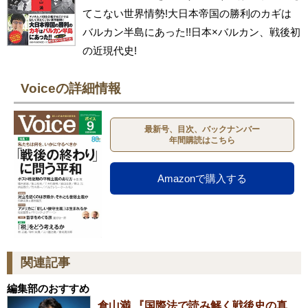
てこない世界情勢!大日本帝国の勝利のカギは
バルカン半島にあった!!日本×バルカン、戦後初
の近現代史!
Voiceの詳細情報
最新号、目次、バックナンバー
年間購読はこちら
Amazonで購入する
関連記事
編集部のおすすめ
倉山満 『国際法で読み解く戦後史の真