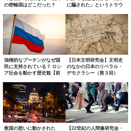
の密輸国はどこだった？
に騙された」というトラウ
マ
強権的なプーチンがなぜ国
【日本文明研究会】文明史
民に支持されている？ ロシ
のなかの日本のリベラル・
ア社会を動かす歴史観【前
デモクラシー（第３回）
編】
救国の想いに動かされた
【22世紀の人間像研究会・