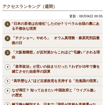
アクセスランキング（週間）
更新：08月06日 00:05
“日本の若者は右傾化”したのか? リベラル台頭の裏にあ
る不都合な現実
「チクショー。やめろ」 オウム真理教・麻原死刑囚最
後の日
「大阪都構想」が反対派からこれほど“毛嫌い”される理
由
「皇帝政治」が災いの始まりだった？わずか15年で秦を
滅亡させた始皇帝の誤算
“高学歴な人”ほど左派政党を支持する「先進国の現実」
なぜ弾圧？ 知っておきたい中国政府と「ウイグル族」
の歴史
橋下徹が解説する、日本で「国民が首相を直接選べな