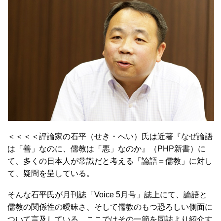
＜＜＜＜評論家の石平（せき・へい）氏は近著『なぜ論語
は「善」なのに、儒教は「悪」なのか』（PHP新書）に
て、多くの日本人が常識だと考える「論語＝儒教」に対し
て、疑問を呈している。
そんな石平氏が月刊誌「Voice 5月号」誌上にて、論語と
儒教の関係性の曖昧さ、そして儒教のもつ恐ろしい側面に
ついて言及している。ここではその一節を同誌より紹介す