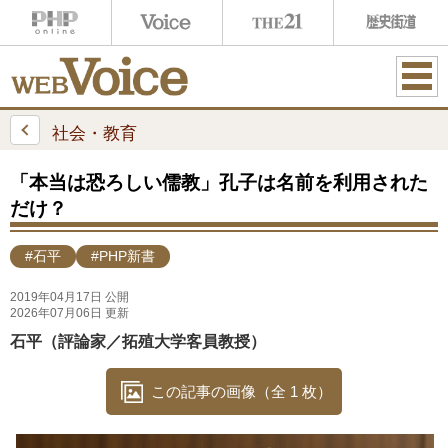
ME
NU
社会・教育
「本当は恐ろしい儒教」孔子は名前を利用された
だけ？
#石平
#PHP新書
2019年04月17日 公開
2026年07月06日 更新
石平（評論家／拓殖大学客員教授）
この記事の画像（全 1 枚）