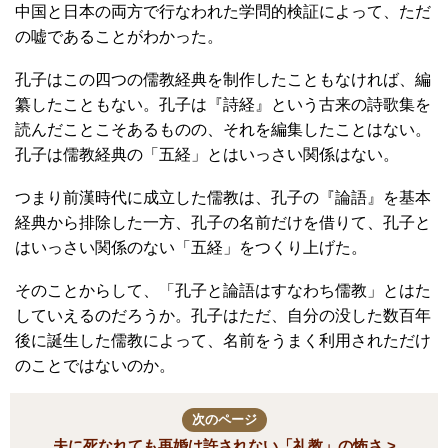
中国と日本の両方で行なわれた学問的検証によって、ただ
の嘘であることがわかった。
孔子はこの四つの儒教経典を制作したこともなければ、編
纂したこともない。孔子は『詩経』という古来の詩歌集を
読んだことこそあるものの、それを編集したことはない。
孔子は儒教経典の「五経」とはいっさい関係はない。
つまり前漢時代に成立した儒教は、孔子の『論語』を基本
経典から排除した一方、孔子の名前だけを借りて、孔子と
はいっさい関係のない「五経」をつくり上げた。
そのことからして、「孔子と論語はすなわち儒教」とはた
していえるのだろうか。孔子はただ、自分の没した数百年
後に誕生した儒教によって、名前をうまく利用されただけ
のことではないのか。
次のページ
夫に死なれても再婚は許されない「礼教」の怖さ >