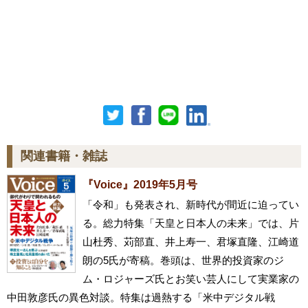
関連書籍・雑誌
『Voice』2019年5月号
「令和」も発表され、新時代が間近に迫ってい
る。総力特集「天皇と日本人の未来」では、片
山杜秀、苅部直、井上寿一、君塚直隆、江崎道
朗の5氏が寄稿。巻頭は、世界的投資家のジ
ム・ロジャーズ氏とお笑い芸人にして実業家の
中田敦彦氏の異色対談。特集は過熱する「米中デジタル戦