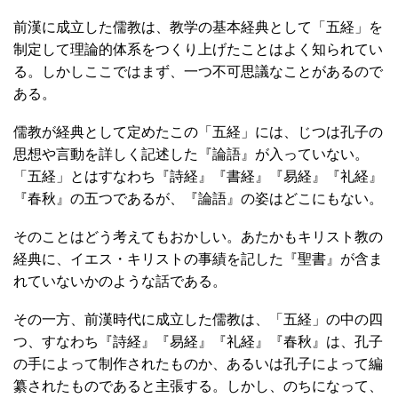
前漢に成立した儒教は、教学の基本経典として「五経」を
制定して理論的体系をつくり上げたことはよく知られてい
る。しかしここではまず、一つ不可思議なことがあるので
ある。
儒教が経典として定めたこの「五経」には、じつは孔子の
思想や言動を詳しく記述した『論語』が入っていない。
「五経」とはすなわち『詩経』『書経』『易経』『礼経』
『春秋』の五つであるが、『論語』の姿はどこにもない。
そのことはどう考えてもおかしい。あたかもキリスト教の
経典に、イエス・キリストの事績を記した『聖書』が含ま
れていないかのような話である。
その一方、前漢時代に成立した儒教は、「五経」の中の四
つ、すなわち『詩経』『易経』『礼経』『春秋』は、孔子
の手によって制作されたものか、あるいは孔子によって編
纂されたものであると主張する。しかし、のちになって、