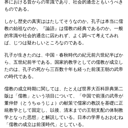
界における昔からの常識であり、社会的通念ともいうべき
ものである。
しかし歴史の真実ははたしてそうなのか。孔子は本当に儒
教の始祖なのか。『論語』は儒教の経典であるのか。一般
的常識や社会的通念に囚われず、よく調べて考えてみれ
ば、じつは疑わしいところなのである。
孔子が生きたのは、中国・春秋時代の紀元前六世紀半ばか
ら、五世紀前半である。国家的教学としての儒教が成立し
たのは、孔子の死から三百数十年も経った前漢王朝の武帝
の時代である。
儒教の成立時期に関しては、たとえば世界大百科辞典第二
版は「儒教」という項目について、「中国で前漢の武帝が
董仲舒（とうちゅうじょ）の献策で儒家の教説を基礎に正
統教学として固定し、以後、清末までの王朝支配の体制教
学となった思想」と解説している。日本の学界もおおむね
「儒教の成立は前漢時代」としている。