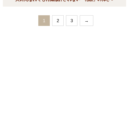
1
2
3
→