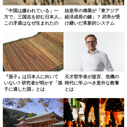
「中国は嫌われている」一
始皇帝の偉業が「東アジア
方で、三国志を好む日本人...
経済成長の鍵」？ 武帝が受
この矛盾はなぜ生まれたの
け継いだ革新的システム
か...
『孫子』は日本人に向いて
天才哲学者が提言、危機の
いない? 研究者が明かす「孫
時代に学ぶべき意外な教養
子に適した国」とは
とは