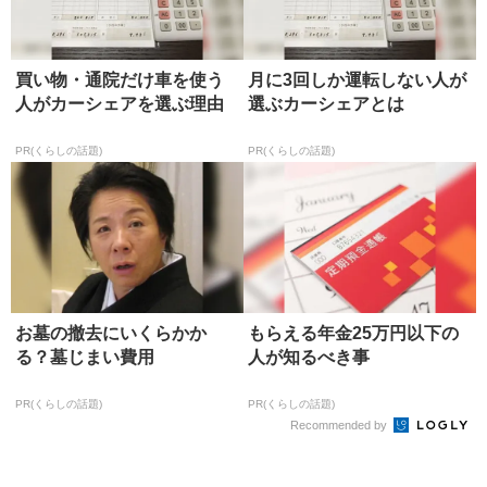
買い物・通院だけ車を使う
月に3回しか運転しない人が
人がカーシェアを選ぶ理由
選ぶカーシェアとは
PR(くらしの話題)
PR(くらしの話題)
お墓の撤去にいくらかか
もらえる年金25万円以下の
る？墓じまい費用
人が知るべき事
PR(くらしの話題)
PR(くらしの話題)
Recommended by