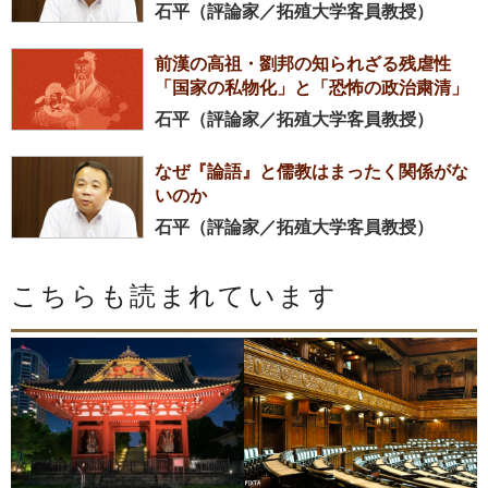
石平（評論家／拓殖大学客員教授）
前漢の高祖・劉邦の知られざる残虐性
「国家の私物化」と「恐怖の政治粛清」
石平（評論家／拓殖大学客員教授）
なぜ『論語』と儒教はまったく関係がな
いのか
石平（評論家／拓殖大学客員教授）
こちらも読まれています