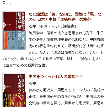
争」。
なぜ論語は「善」なのに、儒教は「悪」な
のか 日本と中韓「道徳格差」の核心
石平（せき・へい：評論家）
御用教学・儒教の成立と悪用される孔子、朱子
学の誕生と儒教原理主義の悲劇など、中国思想
史の分析を重ねた果てに著者がたどり着いた答
えは、なんと「論語は儒教ではない」というも
のだった。曇りのない目で孔子の言葉に触れ、『論語』を人生
に生かすための画期的な書。
中国をつくった12人の悪党たち
石平
蘇秦から毛沢東・周恩来まで、12人の「英雄の
正体」を中国研究の泰斗があばき、中国流の外
交戦略の原点を探る。蘇秦から毛沢東、周恩来