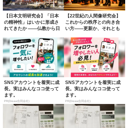
【日本文明研究会】「日本
【22世紀の人間像研究会】
の精神性」はいかに形成さ
これからの秩序との向き合
れてきたか ――仏教から日
い方――更新か、それとも
本政治...
虚無か...
SNSアカウントを着実に成
SNSアカウントを着実に成
長。実はみんなココ使って
長。実はみんなココ使って
ます。
ます。
PR(Dreaw合同会社)
PR(Dreaw合同会社)