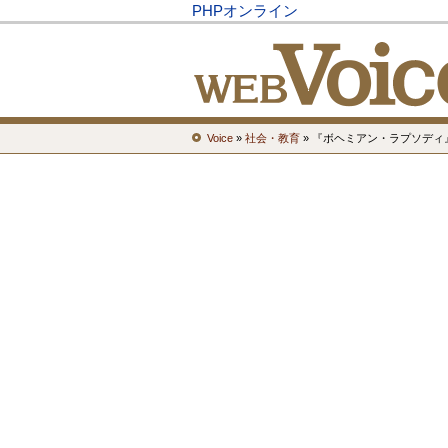
PHPオンライン
Voice
»
社会・教育
» 『ボヘミアン・ラプソデ