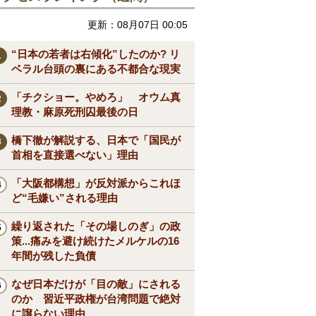
更新：08月07日 00:05
“日本の若者は右傾化”したのか? リ
ベラル台頭の裏にある不都合な現実
「チクショー。やめろ」 オウム真
理教・麻原死刑囚最後の日
橋下徹が解説する、日本で「国民が
首相を直接選べない」理由
「大阪都構想」が反対派からこれほ
ど“毛嫌い”される理由
繰り返された「その場しのぎ」の政
策...痛みを避け続けたメルケルの16
年間が残した負債
なぜ日本だけが「目の敵」にされる
のか 習近平政権が台湾問題で絶対
に譲らない理由