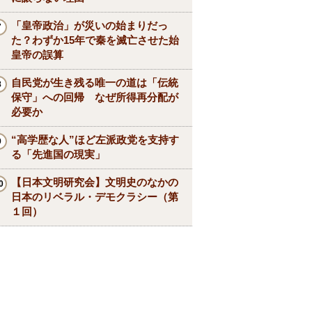
「皇帝政治」が災いの始まりだっ
た？わずか15年で秦を滅亡させた始
皇帝の誤算
自民党が生き残る唯一の道は「伝統
保守」への回帰 なぜ所得再分配が
必要か
“高学歴な人”ほど左派政党を支持す
る「先進国の現実」
【日本文明研究会】文明史のなかの
日本のリベラル・デモクラシー（第
１回）