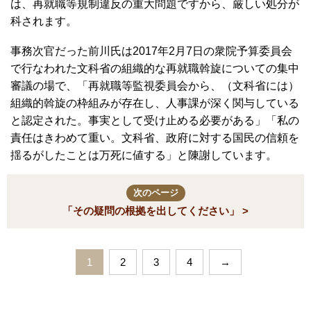
は、再就職等規制違反の重大問題ですから、厳しい処分が
科されます。
事務次官だった前川氏は2017年2月7日の衆院予算委員会
で行なわれた文科省の組織的な再就職斡旋についての集中
審議の場で、「再就職等監視委員会から、（文科省には）
組織的斡旋の枠組みが存在し、人事課が深く関与している
と認定された。事実として受け止める必要がある」「私の
責任はきわめて重い。文科省、政府に対する国民の信頼を
揺るがしたことは万死に値する」と陳謝しています。
次のページ
「その疑問の根拠を出してください」 >
1
2
3
4
→