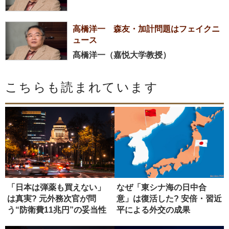
高橋洋一 森友・加計問題はフェイクニ
ュース
髙橋洋一（嘉悦大学教授）
こちらも読まれています
「日本は弾薬も買えない」
なぜ「東シナ海の日中合
は真実? 元外務次官が問
意」は復活した? 安倍・習近
う“防衛費11兆円”の妥当性
平による外交の成果