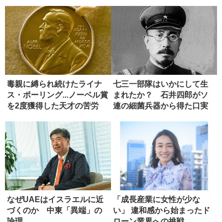
毒親に縛られ続けたライナ
七三一部隊はいかにして生
ス・ポーリング...ノーベル賞
まれたか？ 石井四郎がソ
を2度獲得した天才の苦労
連の細菌兵器から得た口実
なぜUAEはイスラエルに近
「成長産業に女性が少な
づくのか 中東「異端」の
い」 違和感から始まったド
論理
ローン業界への挑戦