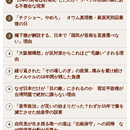
る不都合な現実
「チクショー。やめろ」 オウム真理教・麻原死刑囚最
後の日
橋下徹が解説する、日本で「国民が首相を直接選べな
い」理由
「大阪都構想」が反対派からこれほど“毛嫌い”される理
由
繰り返された「その場しのぎ」の政策...痛みを避け続け
たメルケルの16年間が残した負債
なぜ日本だけが「目の敵」にされるのか 習近平政権が
台湾問題で絶対に譲らない理由
「皇帝政治」が災いの始まりだった？わずか15年で秦を
滅亡させた始皇帝の誤算
自民党が生き残る唯一の道は「伝統保守」への回帰 な
ぜ所得再分配が必要か