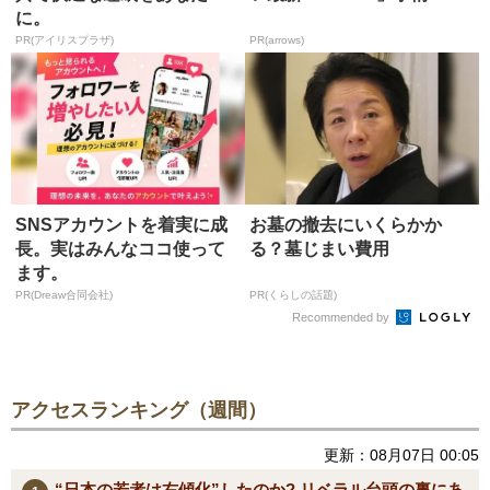
に。
PR(アイリスプラザ)
PR(arrows)
SNSアカウントを着実に成
お墓の撤去にいくらかか
長。実はみんなココ使って
る？墓じまい費用
ます。
PR(Dreaw合同会社)
PR(くらしの話題)
Recommended by
アクセスランキング（週間）
更新：08月07日 00:05
“日本の若者は右傾化”したのか? リベラル台頭の裏にあ