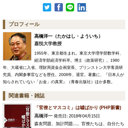
プロフィール
高橋洋一
（たかはし・よういち）
嘉悦大学教授
1955年、東京都生まれ。東京大学理学部数学科、
経済学部経済学科卒。博士（政策研究）。1980
年、大蔵省に入省。理財局資金企画室長、プリンストン大学客員研
究員、内閣参事官などを歴任。2008年、退官。著書に、『日本人が
知らされていない「お金」の真実』（青春出版社）ほか多数。
関連書籍・雑誌
「官僚とマスコミ」は噓ばかり (PHP新書)
高橋洋一
発売日: 2018年04月15日
森友問題、加計問題…。官僚たちは、自分たち