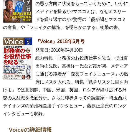
の思う方向に状況をもっていくために、いかに
メディアを操るか?マスコミは、なぜミスリー
ドを繰り返すのか?驚愕の「霞が関とマスコミ
の癒着」や「フェイクの構造」を明らかにする、衝撃の書。
『Voice』2018年5月号
発売日: 2018年04月10日
総力特集「財務省のお役所仕事を叱る」では百
田尚樹先氏、髙橋洋一氏など霞が関、メディア
に通じる識者が「森友フェイクニュース」の温
床にメスを入れる。特集「戦争リスクに目を向
けよ」では北朝鮮、中国、米国、英国、ロシアが繰り広げる外
交の大乱戦を徹底分析。さらに球界きっての読書家・埼玉西武
ライオンズの菊池雄星選手インタビュー、藤原正彦氏のロング
インタビューも収録。
Voiceの詳細情報