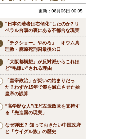
更新：08月06日 00:05
“日本の若者は右傾化”したのか? リ
ベラル台頭の裏にある不都合な現実
「チクショー。やめろ」 オウム真
理教・麻原死刑囚最後の日
「大阪都構想」が反対派からこれほ
ど“毛嫌い”される理由
「皇帝政治」が災いの始まりだっ
た？わずか15年で秦を滅亡させた始
皇帝の誤算
“高学歴な人”ほど左派政党を支持す
る「先進国の現実」
なぜ弾圧？ 知っておきたい中国政府
と「ウイグル族」の歴史