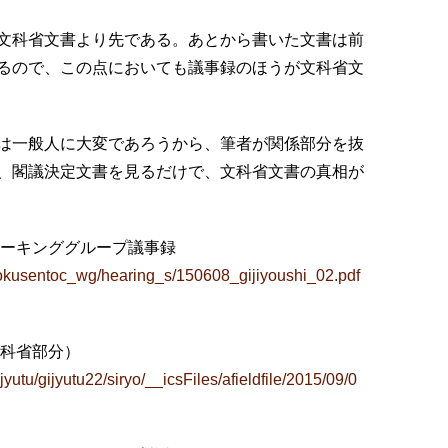
文科省文書より先である。あとから書いた文書は前
るので、この点においても議事録のほうが文科省文
は一般人に大変であろうから、筆者が関係部分を抜
、閣議決定文書を見るだけで、文科省文書の真相が
ワーキンググループ議事録
ki/kokusentoc_wg/hearing_s/150608_gijiyoushi_02.pdf
文科省部分）
yutu/gijyutu22/siryo/__icsFiles/afieldfile/2015/09/0