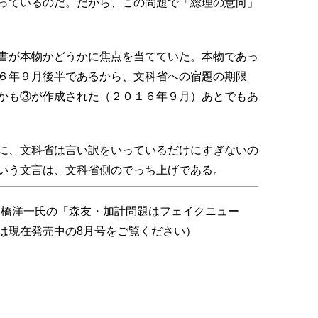
っているのだ。だから、この問題で「総理の意向」
書が本物かどうかに焦点を当てていた。本物であっ
６年９月後半であるから、文科省への宿題の期限
かも③が作成された（２０１６年９月）あとでもあ
に、文科省は言い訳をいっているだけにすぎないの
いう文言は、文科省側のでっち上げである。
高橋洋一氏の「森友・加計問題はフェイクニュー
は現在発売中の8月号をご覧ください）