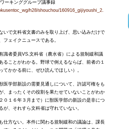
区ワーキンググループ議事録
ki/kokusentoc_wg/h28/shouchou/160916_gijiyoushi_2.
ないで文科省文書のみを取り上げ、思い込みだけで
、フェイクニュースである。
識者委員VS.文科省（農水省）による規制緩和議
あることがわかる。野球で例えるならば、前者の１
ってかかる前に、ぜひ読んでほしい）。
獣医学部新設の需要見通しについて、許認可権をも
が、まったくその役割を果たせていないことがわか
２０１６年３月まで）に獣医学部の新設の是非につ
るが、それすら文科省は守れていない。
も仕方ない。本件に関わる規制緩和の議論は、課長