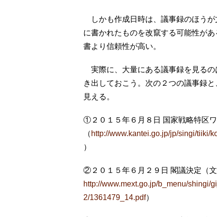
しかも作成日時は、議事録のほうが
に書かれたものを改竄する可能性があ
書より信頼性が高い。
実際に、大量にある議事録を見るの
き出しておこう。次の２つの議事録と
見える。
①２０１５年６月８日 国家戦略特区
（
http://www.kantei.go.jp/jp/singi/tii
）
②２０１５年６月２９日 閣議決定（
http://www.mext.go.jp/b_menu/shingi/gij
2/1361479_14.pdf
）