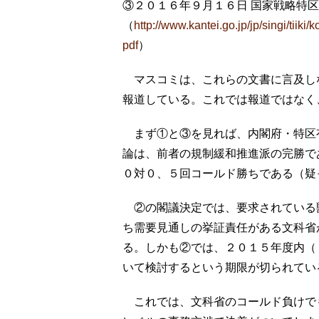
③２０１６年９月１６日 国家戦略特
（
http://www.kantei.go.jp/jp/singi/tii
pdf
）
マスコミは、これらの文書に言及し
報道している。これでは報道ではなく
まず①と③を見れば、内閣府・特区有
論は、前者の規制緩和推進派の完勝で
０対０、５回コールド勝ちである（疑
②の閣議決定では、要求されている
ち需要見通しの挙証責任がある文科省
る。しかも②では、２０１５年度内（
いて検討するという期限が切られてい
これでは、文科省のコールド負けで