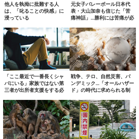
他人を執拗に批難する人
元女子バレーボール日本代
は、「叱ることの快感」に
表・大山加奈も信じた「苦
浸っている
痛神話」...勝利には苦痛が必
要...
「ここ最近で一番長くシャ
戦争、テロ、自然災害、パ
バにいる」家族ではない第
ンデミック...「オールハザー
三者が出所者支援をする必
ド」の時代に求められる制
要性
度...