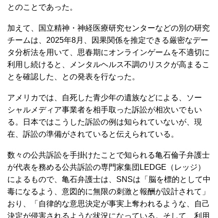
とのことであった。
加えて、国立精神・神経医療研究センターなどの別の研究
チームは、2025年8月、因果関係を推定できる厳密なデー
タ分析法を用いて、思春期にオンラインゲームを不適切に
利用し続けると、メンタルヘルス不調のリスクが高まるこ
とを確認した、との発表を行なった。
アメリカでは、自死した青少年の遺族などによる、ソー
シャルメディア事業者を相手取った訴訟が相次いでもい
る。日本ではこうした訴訟の例は知られていないが、現
在、訴訟の準備がされていると伝えられている。
数々の公共訴訟を手掛けたことで知られる亀石倫子弁護士
が代表を務める公共訴訟の専門家集団LEDGE（レッジ）
によるもので、亀石弁護士は、SNSは「脳を標的として中
毒になるよう、意図的に無限の刺激と報酬が設計されて」
おり、「自律的な意思決定が事実上奪われるような、自己
決定が侵害されるような状況になっている。そして、利用