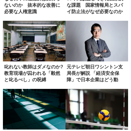
ないのか 抜本的な改善に
な課題 国家情報局とスパ
必要な人権意識
イ防止法がなぜ必要なのか
叱れない教師はダメなのか?
元テレビ朝日ワシントン支
教育現場が囚われる「毅然
局長が解説 「経済安全保
と叱るべし」の呪縛
障」で日本企業はどう動
く？