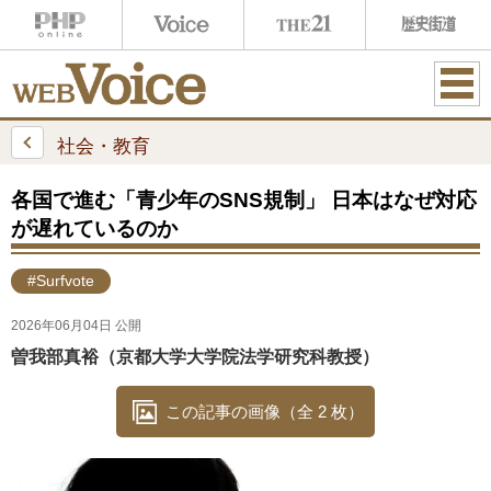
ME
NU
社会・教育
各国で進む「青少年のSNS規制」 日本はなぜ対応
が遅れているのか
#Surfvote
2026年06月04日 公開
曽我部真裕（京都大学大学院法学研究科教授）
この記事の画像（全 2 枚）