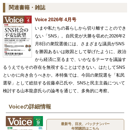
関連書籍・雑誌
Voice 2026年 4月号
いまや私たちの暮らしから切り離すことのでき
ない「SNS」。自民党が大勝を収めた2026年2
月8日の衆院選後には、さまざまな議員がSNS
を勝因あるいは敗因として挙げたように、政治
から経済に至るまで、いかなるテーマを議論す
るうえでもその存在を無視することはできない。はたしてSNS
といかに向き合うべきか。本特集では、今回の衆院選を「私民
選挙」として総括する佐藤卓己氏や、SNSと民主主義について
検討する山本龍彦氏らの論考を通じて、多角的に考察。
Voiceの詳細情報
最新号、目次、バックナンバー
年間購読はこちら