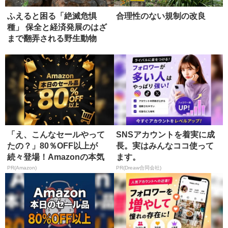
ふえると困る「絶滅危惧
合理性のない規制の改良
種」 保全と経済発展のはざ
まで翻弄される野生動物
「え、こんなセールやって
SNSアカウントを着実に成
たの？」80％OFF以上が
長。実はみんなココ使って
続々登場！Amazonの本気
ます。
が...
PR(Amazon)
PR(Dreaw合同会社)