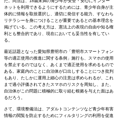
た。同法は、18歳未満の青少年が安全・安心にインター
ネットを利用できるようにするためには、青少年自身が主
体的に情報を取捨選択し、適切に発信する能力、すなわち
リテラシーを身につけることが重要であるとの基本理念を
掲げている。この考え方は、憲法上の表現の自由や知る権
利とも整合的であり、現在においても妥当性を有してい
る。
最近話題となった愛知県豊明市の「豊明市スマートフォン
等の適正使用の推進に関する条例」施行も、スマホの使用
を禁止するのではなく、あくまで適正使用を求めるもので
ある。家庭内のことに自治体が口出しすることにつき批判
もあり、たしかに運用上細心の注意は求められるが、これ
まで過小評価されてきたスマホのリスクを周知し、また、
自治体がこの問題に積極的に取り組む根拠を与えた面はあ
るだろう。
さて、環境整備法は、アダルトコンテンツなど青少年有害
情報の閲覧を防止するためにフィルタリングの利用を促進