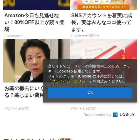
Amazon今日も見逃せな
SNSアカウントを着実に成
い！80%OFF以上が続々登
長。実はみんなココ使って
場
ます。
PR(Amazon)
PR(Dreaw合同会社)
当サイトでは、サイトの利便性向上のため、クッ
キー(Cookie)を使用しています。
サイトのクッキー(Cookie)の使用に関しては、
「
プライバシーポリシー
」をお読みください。
お墓の撤去にいくらかか
もらえる年金25万円以下の
OK
る？墓じまい費用
人が知るべき事
PR(くらしの話題)
PR(くらしの話題)
Recommended by