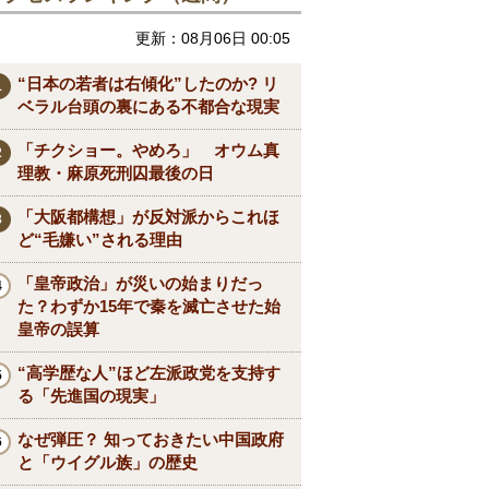
更新：08月06日 00:05
“日本の若者は右傾化”したのか? リ
ベラル台頭の裏にある不都合な現実
「チクショー。やめろ」 オウム真
理教・麻原死刑囚最後の日
「大阪都構想」が反対派からこれほ
ど“毛嫌い”される理由
「皇帝政治」が災いの始まりだっ
た？わずか15年で秦を滅亡させた始
皇帝の誤算
“高学歴な人”ほど左派政党を支持す
る「先進国の現実」
なぜ弾圧？ 知っておきたい中国政府
と「ウイグル族」の歴史