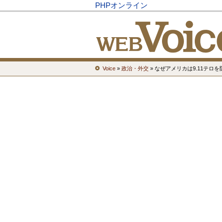
PHPオンライン
Voice
»
政治・外交
» なぜアメリカは9.11テロ