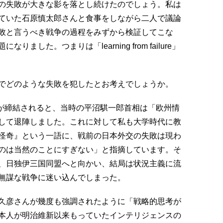
の失敗が大きな影を落とし続けたのでしょう。私は
ていた石原慎太郎さんと食事をしながら二人で議論
敗と言うべき戦争の過程をみずから検証してこな
した。つまりは「learning from failure」
でどのような失敗を犯したとお考えでしょうか。
約が締結されると、当時の平沼騏一郎首相は「欧州情
して退陣しました。これに対して私も大学時代に教
怪奇』という一語に、戦前の日本外交の失敗は現わ
のは当然のことにすぎない」と指摘しています。そ
、日独伊三国同盟へと向かい、結局は状況主義に流
無謀な戦争に迷い込んでしまった。
久彦さんが幾度も強調されたように「戦略的思考が
本人が明治維新以来もっていたインテリジェンスの