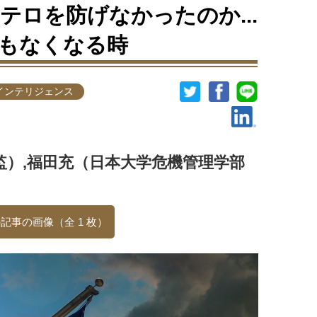
1テロを防げなかったのか...
もなくなる時
インテリジェンス
監）,福田充（日本大学危機管理学部
記事の画像（全 1 枚）