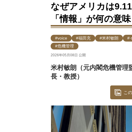
なぜアメリカは9.1
「情報」が何の意味
#voice
#福田充
#米村敏朗
#
#危機管理
2026年05月08日 公開
米村敏朗（元内閣危機管理
長・教授）
この