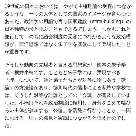
19世紀の日本においては、やがて主権理論の受容につなが
るような、一つの人体としての国家のイメージが育ちつつ
あった。政治学の用語で言う国家建設（state-building）の
日本独特の形と呼ぶこともできるでしょう。しかもこれと
並行して、のちに議会制度の受容につながるような政治構
想が、西洋思想ではなく朱子学を基盤にして登場したこと
が重要です。
そうした動向の先駆者と言える思想家が、熊本の朱子学
者・横井小楠です。もともと朱子学には、実現すべき
「理」について、師と弟子たちとが対等に論じあう「講
論」の方法論があり、徳川時代の儒者による私塾や学校で
は、そうした対等な討論としての「会読」が普及していま
した。小楠はそれを政治制度に転用し、身分をこえて幅ひ
ろい主体が参加する「公論」を活発に行なうことが、一国
における「理」の発見と実践につながると唱えたのでし
た。