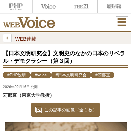
ME
NU
WEB連載
【日本文明研究会】文明史のなかの日本のリベラ
ル・デモクラシー（第３回）
#PHP総研
#voice
#日本文明研究会
#苅部直
2026年02月16日 公開
苅部直（東京大学教授）
この記事の画像（全 1 枚）