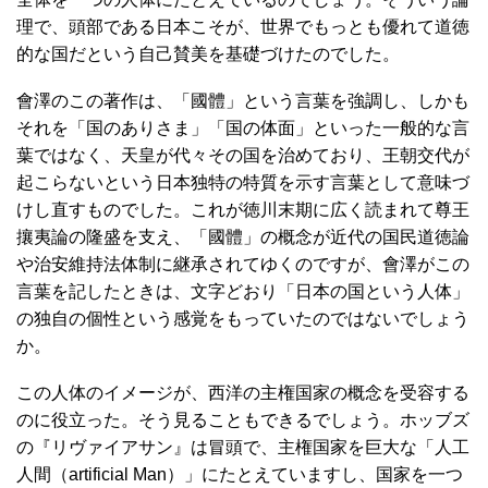
理で、頭部である日本こそが、世界でもっとも優れて道徳
的な国だという自己賛美を基礎づけたのでした。
會澤のこの著作は、「國體」という言葉を強調し、しかも
それを「国のありさま」「国の体面」といった一般的な言
葉ではなく、天皇が代々その国を治めており、王朝交代が
起こらないという日本独特の特質を示す言葉として意味づ
けし直すものでした。これが徳川末期に広く読まれて尊王
攘夷論の隆盛を支え、「國體」の概念が近代の国民道徳論
や治安維持法体制に継承されてゆくのですが、會澤がこの
言葉を記したときは、文字どおり「日本の国という人体」
の独自の個性という感覚をもっていたのではないでしょう
か。
この人体のイメージが、西洋の主権国家の概念を受容する
のに役立った。そう見ることもできるでしょう。ホッブズ
の『リヴァイアサン』は冒頭で、主権国家を巨大な「人工
人間（artificial Man）」にたとえていますし、国家を一つ