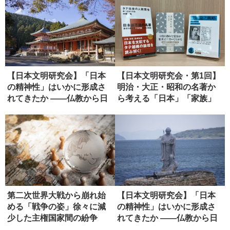
【日本文明研究会】「日本
【日本文明研究会・第1回】
の精神性」はいかに形成さ
明治・大正・昭和の名著か
れてきたか ――仏教から日
ら考える「日本」「家族」
本政治...
「共同...
第二次世界大戦から崩れ始
【日本文明研究会】「日本
める「戦争の姿」徐々に減
の精神性」はいかに形成さ
少した主権国家間の紛争
れてきたか ――仏教から日
本政治...