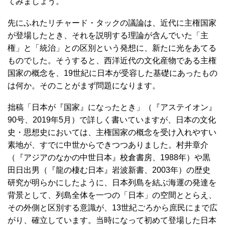
てみましょう。
先にふれたリチャード・タックの議論は、近代に主権国家
が登場したとき、それを説明する理論が含んでいた「主
権」と「統治」との区別という発想に、新たに光をあてる
ものでした。そうすると、西洋近代の文化産物である主権
国家の概念を、19世紀に日本が受容した基礎にあったもの
は何か。そのことがまず問題になります。
拙稿「日本が『国家』になったとき」（『アステイオン』
90号、2019年5月）で詳しく書いていますが、日本の文化
史・思想史においては、主権国家の概念を受け入れやすい
素地が、すでに中世からできつつありました。村井章介
（『アジアのなかの中世日本』校倉書房、1988年）や黒
田日出男（『龍の棲む日本』岩波新書、2003年）の歴史
研究が明らかにしたように、日本列島を結ぶ海運の発達を
背景として、列島全体を一つの「日本」の空間ととらえ、
その外側と区別する意識が、13世紀ごろから庶民にまで広
がり、確立しています。当時になって初めて登場した日本