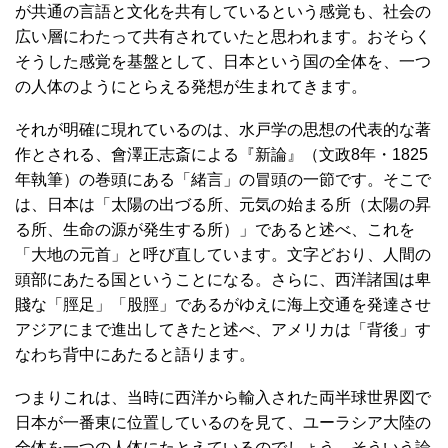
が共通の言語と文化を共有しているという感覚も、社会の
広い層にわたって共有されていたと思われます。おそらく
そうした感覚を基盤として、日本という国の全体を、一つ
の人体のようにとらえる発想が生まれてきます。
それが明確に現れているのは、水戸学の思想の代表的な著
作とされる、會澤正志斎による『新論』（文政8年・1825
年執筆）の巻頭にある「緒言」の冒頭の一節です。そこで
は、日本は「太陽の出づる所、元気の始まる所（太陽の昇
る所、生命の源が発生する所）」であると述べ、これを
「大地の元首」と呼び直しています。文字どおり、人間の
頭部にあたる国ということになる。さらに、西洋諸国は卑
賤な「脛足」「股脛」であるがゆえに海上交通を発達させ
アジアにまで進出してきたと述べ、アメリカは「背後」す
なわち背中にあたると語ります。
つまりこれは、当時に西洋から輸入された両半球世界図で
日本が一番東に位置しているのを見て、ユーラシア大陸の
全体を一つの人体にたとえているのでしょう。そういう論