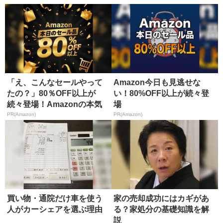
「え、こんなセールやって
Amazon今日も見逃せな
たの？」80％OFF以上が
い！80%OFF以上が続々登
続々登場！Amazonの本気
場
が...
PR(Amazon)
PR(Amazon)
買い物・通院だけ車を使う
家の売却成功にはカギがあ
人がカーシェアを選ぶ理由
る？家処分の基礎知識を解
説