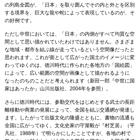
の列島全図が、「日本」を取り囲んでその内と外とを区別
する境界を、巨大な龍や蛇によって表現しているのが、そ
の好例です。
ただし中世においては、「日本」の内側がすべて均質な空
間として思い描かれていたわけではありません。さまざま
な地域・都市を結ぶ線が走っているという空間像だったと
思われます。これが面として広がった国土のイメージに変
わってゆくのは、徳川時代に作られた各地方の「国絵図」
によって、広い範囲の空間が画像として描かれるように
なったのちのことだと考えられます（新田一郎『中世に国
家はあったか』山川出版社、2004年を参照）。
さらに徳川時代には、参勤交代をはじめとする武士の長距
離移動や商業の発展によって、全国を結ぶ交通網が発達し
ます。したがって出版文化の隆盛とともに、書物の流通も
全国に広がってゆく。文化史家の守屋毅が『村芝居』（平
凡社、1988年）で明らかにしたことですが、各地の村で