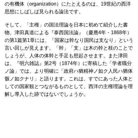
の有機体（organization）にたとえるのは、19世紀の西洋
思想にしばしば見られる論法です。
そして、「主権」の国法理論を日本に初めて紹介した書
物、津田真道による『泰西国法論』（慶應4年・1868年）
の第1篇第1章には、「国家は幹なり国民は支なり」という
言い回しが見えます。「幹」「支」は木の幹と枝のことで
しょうが、人体の体幹と手足も想起させます。また津田
は、『明六雑誌』第2号（1874年）に寄稿した「学者職分
ノ論」では、より明確に「政府ハ猶精神ノ如ク人民ハ猶体
骸ノ如クナリ」と語ります。これは、すでにあった人体と
しての国家観とつながるものとして、西洋の主権理論を理
解し導入した跡ではないでしょうか。