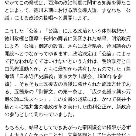
やがてこの発想は、西洋の政治制度に関する知識を得たこ
とによって、徳川末期における議会導入論、すなわち「公
議」による政治の提唱へと展開します。
こうした「公論」「公議」による政治という体制構想が、
徳川政権と薩摩・長州の両者に受容された結果、明治政府
による「公議」機関の設置、さらには府県会、帝国議会の
開設へとつながってゆきます。政治決定は「公論」によっ
て行なわれなくてはいけないという方針は、明治政府と自
由民権運動とが、ともに最初から共有したものでした（鳥
海靖『日本近代史講義』東京大学出版会、1988年を参
照）。そもそも王政復古の直後に発せられた施政方針であ
る、五箇条の「御誓文」の第一条は、「広ク会議ヲ興シ万
機公論ニ決スヘシ」。この文書の起草には、かつて横井小
楠ともに福井藩の藩政改革を実行した由利公正が、新政府
の参与として関わっていました。
もちろん、結果としてできあがった帝国議会の権限が必ず
しも大きくなかったことが、立憲体制としては不十分だっ