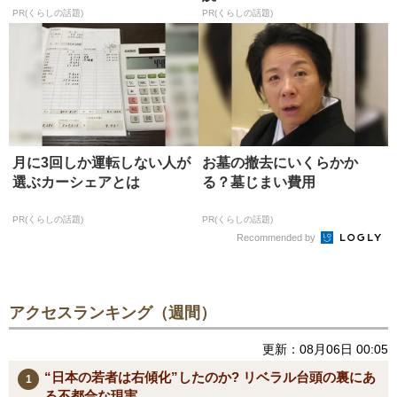
PR(くらしの話題)
PR(くらしの話題)
月に3回しか運転しない人が
お墓の撤去にいくらかか
選ぶカーシェアとは
る？墓じまい費用
PR(くらしの話題)
PR(くらしの話題)
Recommended by
アクセスランキング（週間）
更新：08月06日 00:05
“日本の若者は右傾化”したのか? リベラル台頭の裏にあ
る不都合な現実