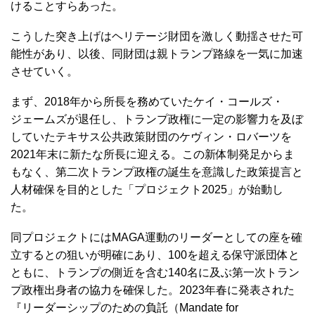
けることすらあった。
こうした突き上げはヘリテージ財団を激しく動揺させた可
能性があり、以後、同財団は親トランプ路線を一気に加速
させていく。
まず、2018年から所長を務めていたケイ・コールズ・
ジェームズが退任し、トランプ政権に一定の影響力を及ぼ
していたテキサス公共政策財団のケヴィン・ロバーツを
2021年末に新たな所長に迎える。この新体制発足からま
もなく、第二次トランプ政権の誕生を意識した政策提言と
人材確保を目的とした「プロジェクト2025」が始動し
た。
同プロジェクトにはMAGA運動のリーダーとしての座を確
立するとの狙いが明確にあり、100を超える保守派団体と
ともに、トランプの側近を含む140名に及ぶ第一次トラン
プ政権出身者の協力を確保した。2023年春に発表された
『リーダーシップのための負託（Mandate for