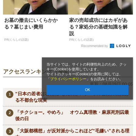
お墓の撤去にいくらかか
家の売却成功にはカギがあ
る？墓じまい費用
る？家処分の基礎知識を解
説
PR(くらしの話題)
PR(くらしの話題)
Recommended by
当サイトでは、サイトの利便性向上のため、クッ
キー(Cookie)を使用しています。
アクセスランキング（週間）
サイトのクッキー(Cookie)の使用に関しては、
「
プライバシーポリシー
」をお読みください。
更新：08月09日 00:05
OK
“日本の若者は右傾化”したのか? リベラル台頭の裏にあ
る不都合な現実
「チクショー。やめろ」 オウム真理教・麻原死刑囚最
後の日
「大阪都構想」が反対派からこれほど“毛嫌い”される理