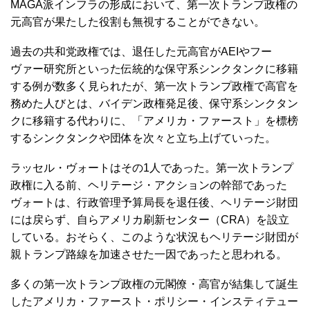
MAGA派インフラの形成において、第一次トランプ政権の
元高官が果たした役割も無視することができない。
過去の共和党政権では、退任した元高官がAEIやフー
ヴァー研究所といった伝統的な保守系シンクタンクに移籍
する例が数多く見られたが、第一次トランプ政権で高官を
務めた人びとは、バイデン政権発足後、保守系シンクタン
クに移籍する代わりに、「アメリカ・ファースト」を標榜
するシンクタンクや団体を次々と立ち上げていった。
ラッセル・ヴォートはその1人であった。第一次トランプ
政権に入る前、ヘリテージ・アクションの幹部であった
ヴォートは、行政管理予算局長を退任後、ヘリテージ財団
には戻らず、自らアメリカ刷新センター（CRA）を設立
している。おそらく、このような状況もヘリテージ財団が
親トランプ路線を加速させた一因であったと思われる。
多くの第一次トランプ政権の元閣僚・高官が結集して誕生
したアメリカ・ファースト・ポリシー・インスティテュー