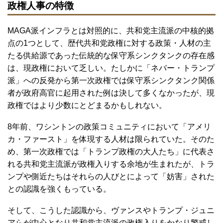
政権人事の特徴
MAGA派インフラとは対照的に、共和党主流派の中核的拠
点の1つとして、歴代共和党政権に対する政策・人材の主
たる供給源であった伝統的な保守系シンクタンクの存在感
は、現政権において乏しい。たしかに「ネバー・トランプ
派」への反発から第一次政権では保守系シンクタンク関係
者が政府高官に起用された例は決して多くなかったが、現
政権ではより少数にとどまるかもしれない。
8年前、ワシントンの政策コミュニティにおいて「アメリ
カ・ファースト」を体現する人材は限られていた。そのた
め、第一次政権では「トランプ政権の大人たち」に代表さ
れる共和党主流派が政権入りする余地が生まれたが、トラ
ンプや側近たちはそれらの人びとによって「妨害」された
との認識を強くもっている。
そして、こうした認識から、ヴァンスやトランプ・ジュニ
アらが中心となり共和党主流派の政権入りをかなり警戒し