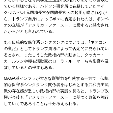
ている模様であり、ハドソン研究所に在籍していたマイ
ク･ポンペオ元国務長官が国防長官への起用が噂されなが
ら、トランプ自身によって早々に否定されたのは、ポンペ
オの立場が「アメリカ・ファースト」に反すると懸念され
たからだとも言われている。
ある伝統的な保守系シンクタンクについては、｢ネオコン
の巣だ」としてトランプ周辺によって否定的に見られてい
るとされ、またこうした政権内部の動きに、タッカー・
カールソンや極右活動家のローラ・ルーマーらも影響を及
ぼしているとの報道もある。
MAGA派インフラが大きな影響力を行使する一方で、伝統
的な保守系シンクタンク関係者をはじめとする共和党主流
派の存在感が乏しい政権内部の実態を見ると、トランプ政
権が今後も「アメリカ・ファースト」に基づく政策を強行
していくであろうことは十分考えられる。