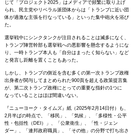
じて「プロジェクト2025」はメディアで頻繁に取り上げ
られ、民主党やリベラル派団体からは「トランプに近い団
体が過激な主張を行なっている」といった集中砲火を浴び
た。
選挙戦中にシンクタンクが注目されることは滅多になく、
トランプ陣営幹部も選挙戦への悪影響を懸念するようにな
り、一時トランプ本人も「自分はまったく知らない」など
と発言し距離を置くこともあった。
しかし、トランプの側近を含む多くの第一次トランプ政権
出身者が関与してまとめられた900頁を超える政策提言集
が、第二次トランプ政権にとっての重要な指針の1つに
なっていることはほぼ間違いない。
『ニューヨーク・タイムズ』紙（2025年2月14日付）も、
2月半ばの時点で、「移民」、「気候」、「多様性・公平
性・包括性（DEI）」、「公衆衛生」、「性・ジェン
ダー」、「連邦政府職員」、「その他」の分野で打ち出さ