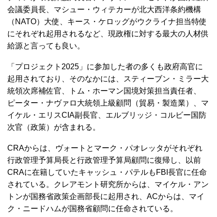
会議委員長、マシュー・ウィテカーが北大西洋条約機構
（NATO）大使、キース・ケロッグがウクライナ担当特使
にそれぞれ起用されるなど、現政権に対する最大の人材供
給源と言っても良い。
「プロジェクト2025」に参加した者の多くも政府高官に
起用されており、そのなかには、スティーブン・ミラー大
統領次席補佐官、トム・ホーマン国境対策担当責任者、
ピーター・ナヴァロ大統領上級顧問（貿易・製造業）、マ
イケル・エリスCIA副長官、エルブリッジ・コルビー国防
次官（政策）が含まれる。
CRAからは、ヴォートとマーク・パオレッタがそれぞれ
行政管理予算局長と行政管理予算局顧問に復帰し、以前
CRAに在籍していたキャッシュ・パテルもFBI長官に任命
されている。クレアモント研究所からは、マイケル・アン
トンが国務省政策企画部長に起用され、ACからは、マイ
ク・ニードハムが国務省顧問に任命されている。