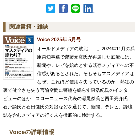
関連書籍・雑誌
Voice 2025年 5月号
オールドメディアの敗北――。2024年11月の兵
庫県知事選で齋藤元彦氏が再選した底流には、
新聞やテレビを始めとする既存メディアへの不
信感があるとされた。そもそもマスメディアは
なぜ、これほど信用を失っているのか。熱狂の
裏で健全さを失う言論空間に警鐘を鳴らす東浩紀氏のインタ
ビューのほか、スローニュース代表の瀬尾傑氏と西田亮介氏、
石戸諭氏と石田健氏の対談などを通じて、新聞、テレビ、論壇
誌を含むメディアの行く末を徹底的に検討する。
Voiceの詳細情報