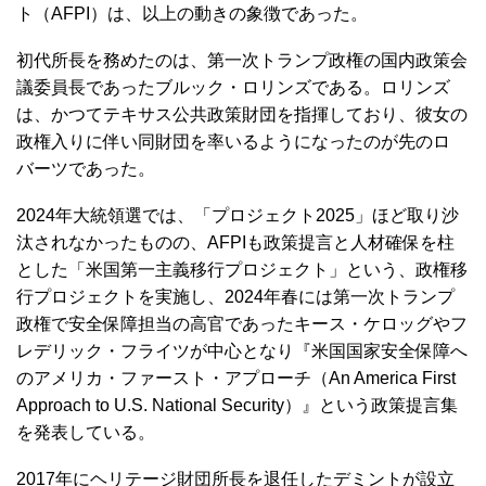
ト（AFPI）は、以上の動きの象徴であった。
初代所長を務めたのは、第一次トランプ政権の国内政策会
議委員長であったブルック・ロリンズである。ロリンズ
は、かつてテキサス公共政策財団を指揮しており、彼女の
政権入りに伴い同財団を率いるようになったのが先のロ
バーツであった。
2024年大統領選では、「プロジェクト2025」ほど取り沙
汰されなかったものの、AFPIも政策提言と人材確保を柱
とした「米国第一主義移行プロジェクト」という、政権移
行プロジェクトを実施し、2024年春には第一次トランプ
政権で安全保障担当の高官であったキース・ケロッグやフ
レデリック・フライツが中心となり『米国国家安全保障へ
のアメリカ・ファースト・アプローチ（An America First
Approach to U.S. National Security）』という政策提言集
を発表している。
2017年にヘリテージ財団所長を退任したデミントが設立