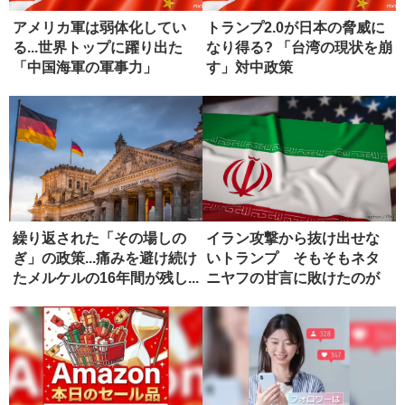
アメリカ軍は弱体化してい
トランプ2.0が日本の脅威に
る...世界トップに躍り出た
なり得る? 「台湾の現状を崩
「中国海軍の軍事力」
す」対中政策
繰り返された「その場しの
イラン攻撃から抜け出せな
ぎ」の政策...痛みを避け続け
いトランプ そもそもネタ
たメルケルの16年間が残し...
ニヤフの甘言に敗けたのが
失敗