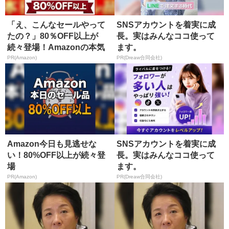
「え、こんなセールやって
SNSアカウントを着実に成
たの？」80％OFF以上が
長。実はみんなココ使って
続々登場！Amazonの本気
ます。
が...
PR(Amazon)
PR(Dreaw合同会社)
Amazon今日も見逃せな
SNSアカウントを着実に成
い！80%OFF以上が続々登
長。実はみんなココ使って
場
ます。
PR(Amazon)
PR(Dreaw合同会社)