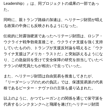
Leadership）』は、同プロジェクトの成果の一部であっ
た。
同時に、親トランプ路線の加速は、ヘリテージ財団が唱え
る政策の中身にも反映されるようになった。
伝統的に対露強硬派であったヘリテージ財団は、ロシア・
ウクライナ戦争勃発直後こそ、ウクライナ支援を強く支持
していたものの、トランプが支援反対論を唱えると「ウク
ライナ支援はアメリカ・ラストだ」と突如訴えるようにな
り、この急旋回を受けて安全保障の研究を担当していたベ
テランの研究員たちが相次いで去っていった。
また、ヘリテージ財団は自由貿易を推進してきたが、
『リーダーシップのための負託』では、保護貿易派の代表
格であるピーター・ナヴァロの主張も盛り込まれた。
以上のように、かつてレーガンとの関係を通じて保守派を
代表するシンクタンクへと飛躍を遂げたヘリテージ財団