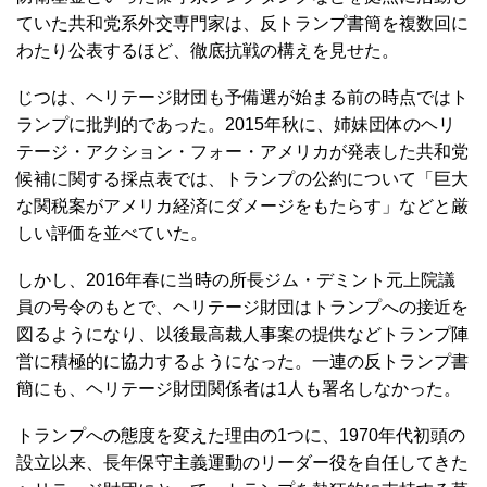
ていた共和党系外交専門家は、反トランプ書簡を複数回に
わたり公表するほど、徹底抗戦の構えを見せた。
じつは、ヘリテージ財団も予備選が始まる前の時点ではト
ランプに批判的であった。2015年秋に、姉妹団体のヘリ
テージ・アクション・フォー・アメリカが発表した共和党
候補に関する採点表では、トランプの公約について「巨大
な関税案がアメリカ経済にダメージをもたらす」などと厳
しい評価を並べていた。
しかし、2016年春に当時の所長ジム・デミント元上院議
員の号令のもとで、ヘリテージ財団はトランプへの接近を
図るようになり、以後最高裁人事案の提供などトランプ陣
営に積極的に協力するようになった。一連の反トランプ書
簡にも、ヘリテージ財団関係者は1人も署名しなかった。
トランプへの態度を変えた理由の1つに、1970年代初頭の
設立以来、長年保守主義運動のリーダー役を自任してきた