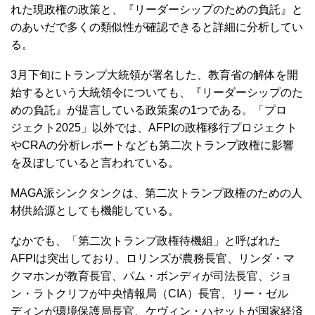
れた現政権の政策と、『リーダーシップのための負託』と
のあいだで多くの類似性が確認できると詳細に分析してい
る。
3月下旬にトランプ大統領が署名した、教育省の解体を開
始するという大統領令についても、『リーダーシップのた
めの負託』が提言している政策案の1つである。「プロ
ジェクト2025」以外では、AFPIの政権移行プロジェクト
やCRAの分析レポートなども第二次トランプ政権に影響
を及ぼしていると言われている。
MAGA派シンクタンクは、第二次トランプ政権のための人
材供給源としても機能している。
なかでも、「第二次トランプ政権待機組」と呼ばれた
AFPIは突出しており、ロリンズが農務長官、リンダ・マ
クマホンが教育長官、パム・ボンディが司法長官、ジョ
ン・ラトクリフが中央情報局（CIA）長官、リー・ゼル
ディンが環境保護局長官、ケヴィン・ハセットが国家経済