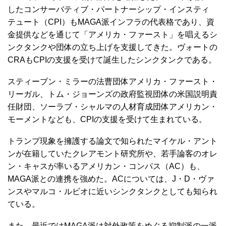
したコンサーバティブ・パートナーシップ・インスティ
テュート（CPI）もMAGA派インフラの代表格であり、資
金提供などを通じて「アメリカ・ファースト」を唱えるシ
ンクタンクや団体の立ち上げを支援してきた。ヴォートの
CRAもCPIの支援を受けて誕生したシンクタンクである。
スティーブン・ミラーの法曹団体アメリカ・ファースト・
リーガル、トム・ジョーンズの政府監視団体の米国説明責
任財団、ソーラブ・シャルマの人材育成団体アメリカン・
モーメントなども、CPIの支援を受けて生まれている。
トランプ現象を擁護する論文で知られたマイケル・アント
ンが在籍していたクレアモント研究所や、若手論客のオレ
ン・キャスが率いるアメリカン・コンパス（AC）も、
MAGA派との連携を強めた。ACについては、J・D・ヴァ
ンスやマルコ・ルビオに近いシンクタンクとしても知られ
ている。
また、最近ではMAGA派は対外政策をめぐる抑制派の一派