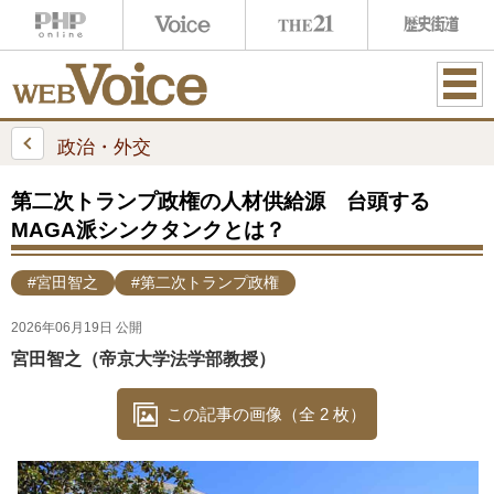
ME
NU
政治・外交
第二次トランプ政権の人材供給源 台頭する
MAGA派シンクタンクとは？
#宮田智之
#第二次トランプ政権
2026年06月19日 公開
宮田智之（帝京大学法学部教授）
この記事の画像（全 2 枚）