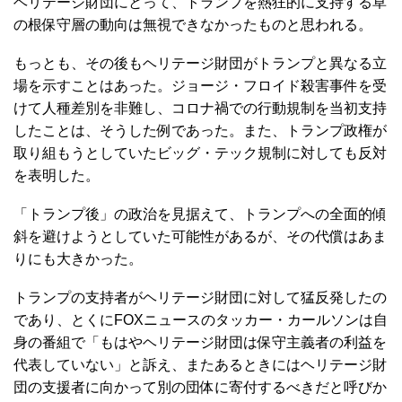
ヘリテージ財団にとって、トランプを熱狂的に支持する草
の根保守層の動向は無視できなかったものと思われる。
もっとも、その後もヘリテージ財団がトランプと異なる立
場を示すことはあった。ジョージ・フロイド殺害事件を受
けて人種差別を非難し、コロナ禍での行動規制を当初支持
したことは、そうした例であった。また、トランプ政権が
取り組もうとしていたビッグ・テック規制に対しても反対
を表明した。
「トランプ後」の政治を見据えて、トランプへの全面的傾
斜を避けようとしていた可能性があるが、その代償はあま
りにも大きかった。
トランプの支持者がヘリテージ財団に対して猛反発したの
であり、とくにFOXニュースのタッカー・カールソンは自
身の番組で「もはやヘリテージ財団は保守主義者の利益を
代表していない」と訴え、またあるときにはヘリテージ財
団の支援者に向かって別の団体に寄付するべきだと呼びか