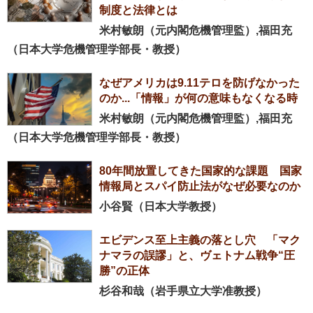
制度と法律とは
米村敏朗（元内閣危機管理監）,福田充
（日本大学危機管理学部長・教授）
なぜアメリカは9.11テロを防げなかった
のか...「情報」が何の意味もなくなる時
米村敏朗（元内閣危機管理監）,福田充
（日本大学危機管理学部長・教授）
80年間放置してきた国家的な課題 国家
情報局とスパイ防止法がなぜ必要なのか
小谷賢（日本大学教授）
エビデンス至上主義の落とし穴 「マク
ナマラの誤謬」と、ヴェトナム戦争“圧
勝”の正体
杉谷和哉（岩手県立大学准教授）