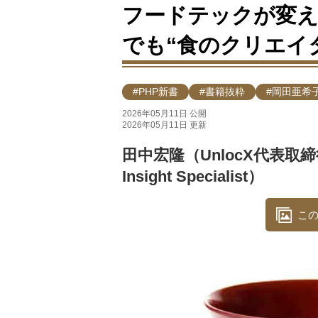
フードテックが変える
でも“食のクリエイ
#PHP新書
#書籍抜粋
#岡田亜希
2026年05月11日 公開
2026年05月11日 更新
田中宏隆（UnlocX代表取締
Insight Specialist）
この