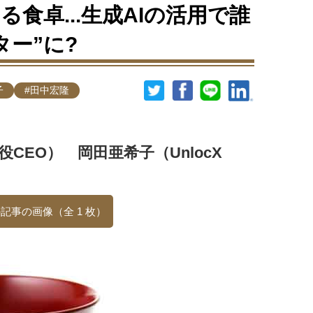
食卓...生成AIの活用で誰
ター”に?
子
#田中宏隆
役CEO） 岡田亜希子（UnlocX
記事の画像（全 1 枚）