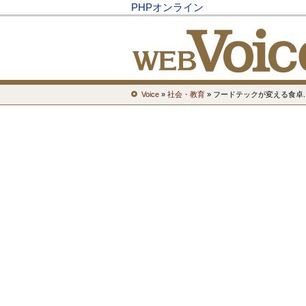
PHPオンライン
Voice
»
社会・教育
» フードテックが変える食卓.