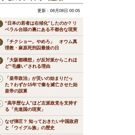
更新：08月08日 00:05
“日本の若者は右傾化”したのか? リ
ベラル台頭の裏にある不都合な現実
「チクショー。やめろ」 オウム真
理教・麻原死刑囚最後の日
「大阪都構想」が反対派からこれほ
ど“毛嫌い”される理由
「皇帝政治」が災いの始まりだっ
た？わずか15年で秦を滅亡させた始
皇帝の誤算
“高学歴な人”ほど左派政党を支持す
る「先進国の現実」
なぜ弾圧？ 知っておきたい中国政府
と「ウイグル族」の歴史