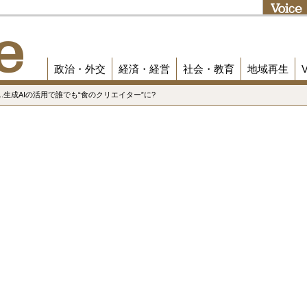
政治・外交
経済・経営
社会・教育
地域再生
..生成AIの活用で誰でも“食のクリエイター”に?