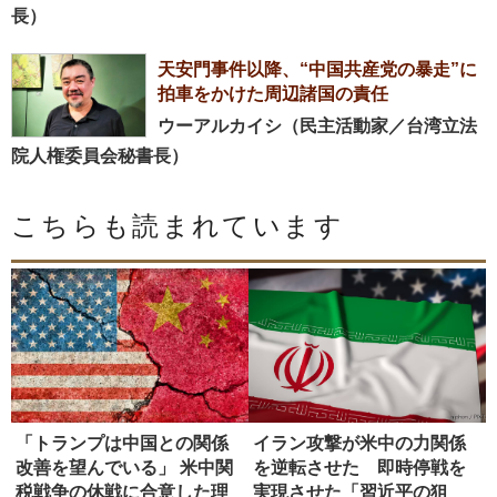
長）
天安門事件以降、“中国共産党の暴走”に
拍車をかけた周辺諸国の責任
ウーアルカイシ（民主活動家／台湾立法
院人権委員会秘書長）
こちらも読まれています
「トランプは中国との関係
イラン攻撃が米中の力関係
改善を望んでいる」 米中関
を逆転させた 即時停戦を
税戦争の休戦に合意した理
実現させた「習近平の狙