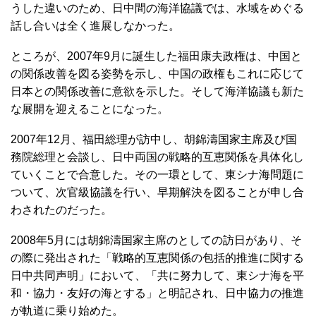
うした違いのため、日中間の海洋協議では、水域をめぐる
話し合いは全く進展しなかった。
ところが、2007年9月に誕生した福田康夫政権は、中国と
の関係改善を図る姿勢を示し、中国の政権もこれに応じて
日本との関係改善に意欲を示した。そして海洋協議も新た
な展開を迎えることになった。
2007年12月、福田総理が訪中し、胡錦濤国家主席及び国
務院総理と会談し、日中両国の戦略的互恵関係を具体化し
ていくことで合意した。その一環として、東シナ海問題に
ついて、次官級協議を行い、早期解決を図ることが申し合
わされたのだった。
2008年5月には胡錦濤国家主席のとしての訪日があり、そ
の際に発出された「戦略的互恵関係の包括的推進に関する
日中共同声明」において、「共に努力して、東シナ海を平
和・協力・友好の海とする」と明記され、日中協力の推進
が軌道に乗り始めた。