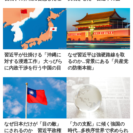
由
い」
習近平が仕掛ける「沖縄に
なぜ習近平は強硬路線を取
対する浸透工作」 大っぴら
るのか...背景にある「共産党
に内政干渉を行う中国の目
の防衛本能」
論見
なぜ日本だけが「目の敵」
「力の支配」に傾く強国の
にされるのか 習近平政権
時代...多秩序世界で求められ