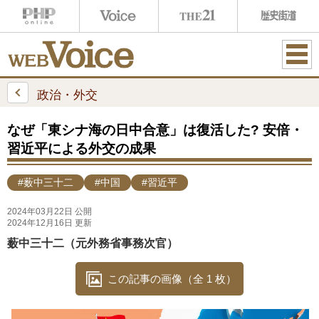
ME
NU
政治・外交
なぜ「東シナ海の日中合意」は復活した? 安倍・
習近平による外交の成果
#薮中三十二
#中国
#習近平
2024年03月22日 公開
2024年12月16日 更新
薮中三十二（元外務省事務次官）
この記事の画像（全 1 枚）