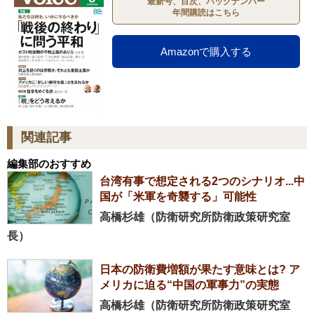
最新号、目次、バックナンバー
年間購読はこちら
Amazonで購入する
関連記事
編集部のおすすめ
台湾有事で想定される2つのシナリオ...中
国が「米軍を奇襲する」可能性
高橋杉雄（防衛研究所防衛政策研究室
長）
日本の防衛費増額が果たす意味とは? ア
メリカに迫る“中国の軍事力”の実態
高橋杉雄（防衛研究所防衛政策研究室