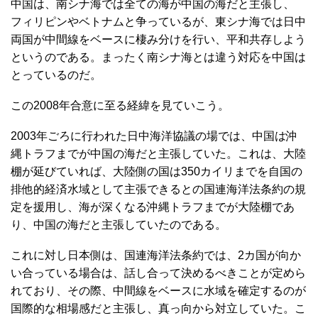
中国は、南シナ海では全ての海が中国の海だと主張し、
フィリピンやベトナムと争っているが、東シナ海では日中
両国が中間線をベースに棲み分けを行い、平和共存しよう
というのである。まったく南シナ海とは違う対応を中国は
とっているのだ。
この2008年合意に至る経緯を見ていこう。
2003年ごろに行われた日中海洋協議の場では、中国は沖
縄トラフまでが中国の海だと主張していた。これは、大陸
棚が延びていれば、大陸側の国は350カイリまでを自国の
排他的経済水域として主張できるとの国連海洋法条約の規
定を援用し、海が深くなる沖縄トラフまでが大陸棚であ
り、中国の海だと主張していたのである。
これに対し日本側は、国連海洋法条約では、2カ国が向か
い合っている場合は、話し合って決めるべきことが定めら
れており、その際、中間線をベースに水域を確定するのが
国際的な相場感だと主張し、真っ向から対立していた。こ