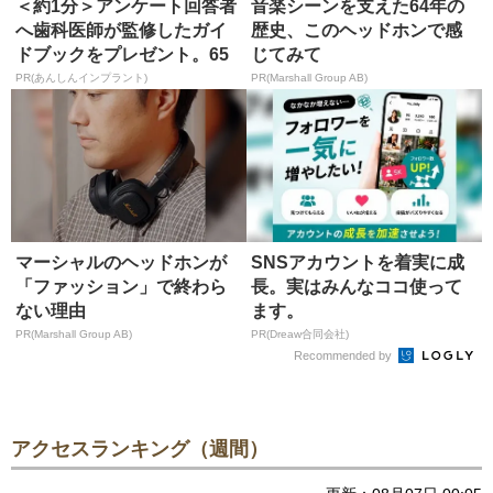
＜約1分＞アンケート回答者
音楽シーンを支えた64年の
へ歯科医師が監修したガイ
歴史、このヘッドホンで感
ドブックをプレゼント。65
じてみて
歳以...
PR(あんしんインプラント)
PR(Marshall Group AB)
マーシャルのヘッドホンが
SNSアカウントを着実に成
「ファッション」で終わら
長。実はみんなココ使って
ない理由
ます。
PR(Marshall Group AB)
PR(Dreaw合同会社)
Recommended by
アクセスランキング（週間）