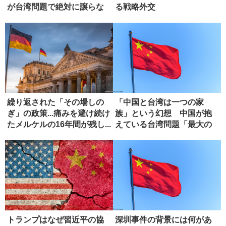
が台湾問題で絶対に譲らな
る戦略外交
い理由
繰り返された「その場しの
「中国と台湾は一つの家
ぎ」の政策...痛みを避け続け
族」という幻想 中国が抱
たメルケルの16年間が残し...
えている台湾問題「最大の
弱点」
トランプはなぜ習近平の協
深圳事件の背景には何があ