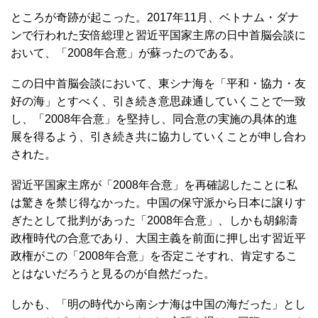
ところが奇跡が起こった。2017年11月、ベトナム・ダナ
ンで行われた安倍総理と習近平国家主席の日中首脳会談に
おいて、「2008年合意」が蘇ったのである。
この日中首脳会談において、東シナ海を「平和・協力・友
好の海」とすべく、引き続き意思疎通していくことで一致
し、「2008年合意」を堅持し、同合意の実施の具体的進
展を得るよう、引き続き共に協力していくことが申し合わ
された。
習近平国家主席が「2008年合意」を再確認したことに私
は驚きを禁じ得なかった。中国の保守派から日本に譲りす
ぎたとして批判があった「2008年合意」、しかも胡錦濤
政権時代の合意であり、大国主義を前面に押し出す習近平
政権がこの「2008年合意」を否定こそすれ、肯定するこ
とはないだろうと見るのが自然だった。
しかも、「明の時代から南シナ海は中国の海だった」とし