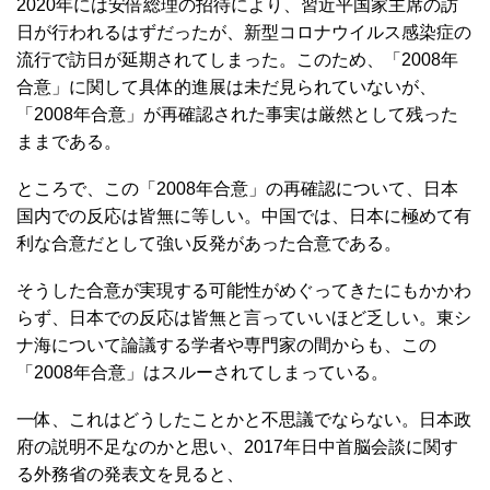
2020年には安倍総理の招待により、習近平国家主席の訪
日が行われるはずだったが、新型コロナウイルス感染症の
流行で訪日が延期されてしまった。このため、「2008年
合意」に関して具体的進展は未だ見られていないが、
「2008年合意」が再確認された事実は厳然として残った
ままである。
ところで、この「2008年合意」の再確認について、日本
国内での反応は皆無に等しい。中国では、日本に極めて有
利な合意だとして強い反発があった合意である。
そうした合意が実現する可能性がめぐってきたにもかかわ
らず、日本での反応は皆無と言っていいほど乏しい。東シ
ナ海について論議する学者や専門家の間からも、この
「2008年合意」はスルーされてしまっている。
一体、これはどうしたことかと不思議でならない。日本政
府の説明不足なのかと思い、2017年日中首脳会談に関す
る外務省の発表文を見ると、