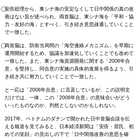
⃝安倍総理から、東シナ海の安定なくして日中関係の真の改
善はない旨が述べられ、両首脳は、東シナ海を「平和・協
力・友好の海」とすべく、引き続き意思疎通していくこと
で一致した。
⃝両首脳は、防衛当局間の「海空連絡メカニズム」を早期に
運用開始するため、協議を加速化していくことでも改めて
一致した。また、東シナ海資源開発に関する「2008年合
意」を堅持し、同合意の実施の具体的進展を得るよう、引
き続き共に努力していくことで一致した。
と一応は「2008年合意」に言及しているが、この説明文
だけでは、一体、この「2008年合意」の意味合いがどう
いったものなのか、判然としないのかもしれない。
2017年、ベトナムのダナンで開かれた日中首脳会談を伝
える報道を見てみると、日本経済新聞は「安倍・習氏、初
めての笑顔」の見出しの下で「日中関係改善の意思を確