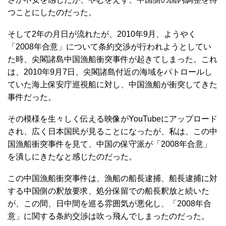
つことにしたのだった。
そして2年の月日が流れたが、2010年9月、ようやく
「2008年合意」について条約交渉が行われようとしてい
た時、尖閣諸島中国漁船衝突事件が起きてしまった。これ
は、2010年9月7日、尖閣諸島付近の海域をパトロールし
ていた海上保安庁巡視船に対し、中国漁船が衝突してきた
事件だった。
その模様を生々しく伝える映像がYouTubeにアップロード
され、広く日本国民が見ることになったが、私は、この中
国漁船衝突事件を見て、中国の保守派が「2008年合意」
を潰しにきたなと感じたのだった。
この中国漁船衝突事件は、漁船の船長逮捕、船長逮捕に対
する中国側の釈放要求、処分保留での船長釈放と続いた
が、この間、日中間を巡る雰囲気が悪化し、「2008年合
意」に関する条約交渉は吹っ飛んでしまったのだった。