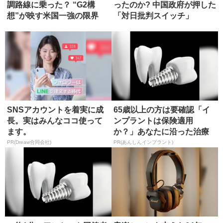
調路線に乗った？ “G2構
ったのか? 中国政府が押した
想”が映す米国一強の限界
「対日批判スイッチ」
SNSアカウントを着実に成
65歳以上の方は要確認「イ
長。実はみんなココ使って
ンプラントは保険適用
ます。
か？」あなたに沿った治療
法や費用を...
PR(Dreaw合同会社)
PR(あんしんインプラント)