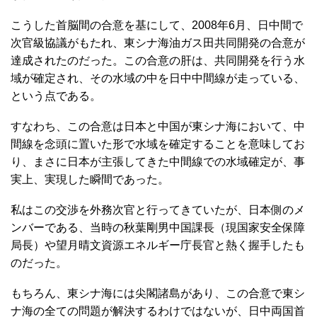
こうした首脳間の合意を基にして、2008年6月、日中間で
次官級協議がもたれ、東シナ海油ガス田共同開発の合意が
達成されたのだった。この合意の肝は、共同開発を行う水
域が確定され、その水域の中を日中中間線が走っている、
という点である。
すなわち、この合意は日本と中国が東シナ海において、中
間線を念頭に置いた形で水域を確定することを意味してお
り、まさに日本が主張してきた中間線での水域確定が、事
実上、実現した瞬間であった。
私はこの交渉を外務次官と行ってきていたが、日本側のメ
ンバーである、当時の秋葉剛男中国課長（現国家安全保障
局長）や望月晴文資源エネルギー庁長官と熱く握手したも
のだった。
もちろん、東シナ海には尖閣諸島があり、この合意で東シ
ナ海の全ての問題が解決するわけではないが、日中両国首