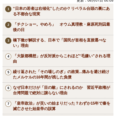
更新：08月07日 00:05
“日本の若者は右傾化”したのか? リベラル台頭の裏にあ
る不都合な現実
「チクショー。やめろ」 オウム真理教・麻原死刑囚最
後の日
橋下徹が解説する、日本で「国民が首相を直接選べな
い」理由
「大阪都構想」が反対派からこれほど“毛嫌い”される理
由
繰り返された「その場しのぎ」の政策...痛みを避け続け
たメルケルの16年間が残した負債
なぜ日本だけが「目の敵」にされるのか 習近平政権が
台湾問題で絶対に譲らない理由
「皇帝政治」が災いの始まりだった？わずか15年で秦を
滅亡させた始皇帝の誤算