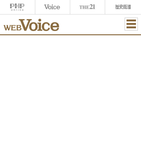
ME
NU