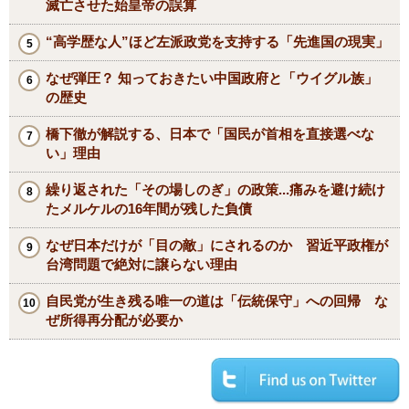
滅亡させた始皇帝の誤算
“高学歴な人”ほど左派政党を支持する「先進国の現実」
なぜ弾圧？ 知っておきたい中国政府と「ウイグル族」
の歴史
橋下徹が解説する、日本で「国民が首相を直接選べな
い」理由
繰り返された「その場しのぎ」の政策...痛みを避け続け
たメルケルの16年間が残した負債
なぜ日本だけが「目の敵」にされるのか 習近平政権が
台湾問題で絶対に譲らない理由
自民党が生き残る唯一の道は「伝統保守」への回帰 な
ぜ所得再分配が必要か