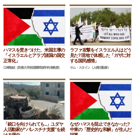
ハマスを焚きつけた、米国主導の
ラファ攻撃をイスラエル人はどう
「イスラエルとアラブ諸国の国交
見た? 現地で体感した「ガザに対
正常化」
する国民感情」
江崎智絵（防衛大学校国際関係学科准教授）
サム・スタイン（人権活動家）
「銃口を向けられても...」ユダヤ
なぜハマスを阻止できなかった?
人活動家が“パレスチナ支援”を続
中東の「歴史的な和解」が生んだ
ける理由
誤算