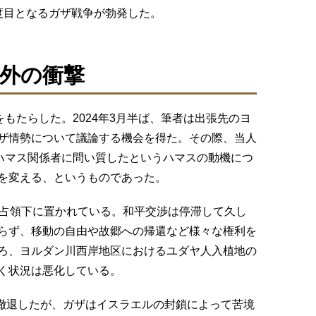
度目となるガザ戦争が勃発した。
外の衝撃
をもたらした。2024年3月半ば、筆者は出張先のヨ
ザ情勢について議論する機会を得た。その際、当人
でハマス関係者に問い質したというハマスの動機につ
を変える、というものであった。
の占領下に置かれている。和平交渉は停滞して久し
らず、移動の自由や故郷への帰還など様々な権利を
ろ、ヨルダン川西岸地区におけるユダヤ人入植地の
く状況は悪化している。
ら撤退したが、ガザはイスラエルの封鎖によって苦境