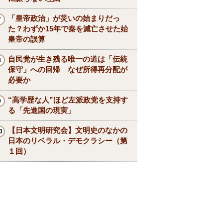
「皇帝政治」が災いの始まりだっ
た？わずか15年で秦を滅亡させた始
皇帝の誤算
自民党が生き残る唯一の道は「伝統
保守」への回帰 なぜ所得再分配が
必要か
“高学歴な人”ほど左派政党を支持す
る「先進国の現実」
【日本文明研究会】文明史のなかの
日本のリベラル・デモクラシー（第
１回）