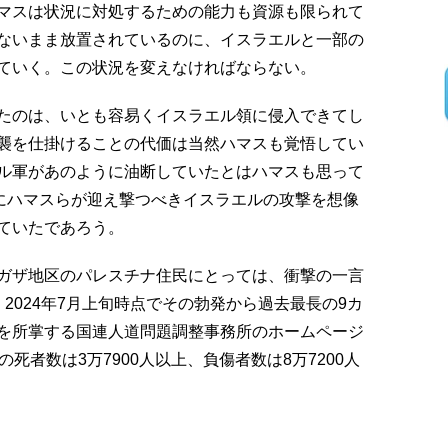
マスは状況に対処するための能力も資源も限られて
ないまま放置されているのに、イスラエルと一部の
ていく。この状況を変えなければならない。
たのは、いとも容易くイスラエル領に侵入できてし
襲を仕掛けることの代価は当然ハマスも覚悟してい
ル軍があのように油断していたとはハマスも思って
後にハマスらが迎え撃つべきイスラエルの攻撃を想像
ていたであろう。
ガザ地区のパレスチナ住民にとっては、衝撃の一言
2024年7月上旬時点でその勃発から過去最長の9カ
を所掌する国連人道問題調整事務所のホームページ
死者数は3万7900人以上、負傷者数は8万7200人