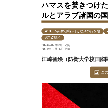
ハマスを焚きつけた
ルとアラブ諸国の国
#10・7事件で問われる欧米の行き場
#江﨑智絵
2024年07月09日 公開
2024年12月16日 更新
江崎智絵（防衛大学校国際
この