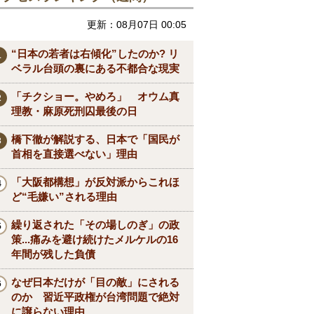
更新：08月07日 00:05
“日本の若者は右傾化”したのか? リ
ベラル台頭の裏にある不都合な現実
「チクショー。やめろ」 オウム真
理教・麻原死刑囚最後の日
橋下徹が解説する、日本で「国民が
首相を直接選べない」理由
「大阪都構想」が反対派からこれほ
ど“毛嫌い”される理由
繰り返された「その場しのぎ」の政
策...痛みを避け続けたメルケルの16
年間が残した負債
なぜ日本だけが「目の敵」にされる
のか 習近平政権が台湾問題で絶対
に譲らない理由