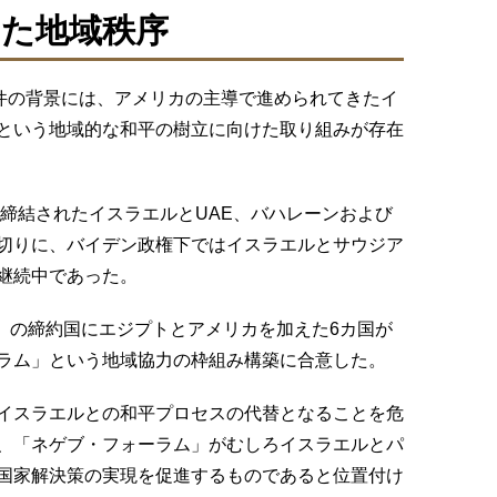
た地域秩序
事件の背景には、アメリカの主導で進められてきたイ
という地域的な和平の樹立に向けた取り組みが存在
で締結されたイスラエルとUAE、バハレーンおよび
切りに、バイデン政権下ではイスラエルとサウジア
継続中であった。
意」の締約国にエジプトとアメリカを加えた6カ国が
ラム」という地域協力の枠組み構築に合意した。
イスラエルとの和平プロセスの代替となることを危
、「ネゲブ・フォーラム」がむしろイスラエルとパ
国家解決策の実現を促進するものであると位置付け