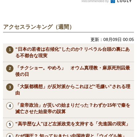
Recommended by
アクセスランキング（週間）
更新：08月09日 00:05
“日本の若者は右傾化”したのか? リベラル台頭の裏にあ
る不都合な現実
「チクショー。やめろ」 オウム真理教・麻原死刑囚最
後の日
「大阪都構想」が反対派からこれほど“毛嫌い”される理
由
「皇帝政治」が災いの始まりだった？わずか15年で秦を
滅亡させた始皇帝の誤算
“高学歴な人”ほど左派政党を支持する「先進国の現実」
なぜ弾圧？ 知っておきたい中国政府と「ウイグル族」