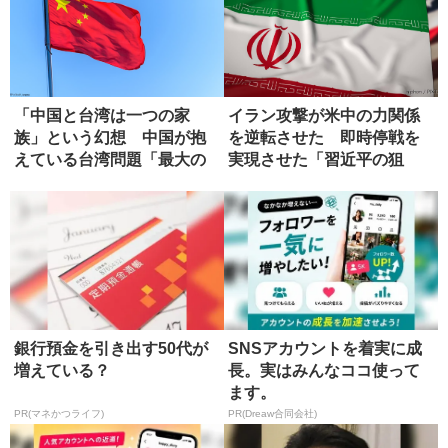
「中国と台湾は一つの家
イラン攻撃が米中の力関係
族」という幻想 中国が抱
を逆転させた 即時停戦を
えている台湾問題「最大の
実現させた「習近平の狙
弱点」
い」
銀行預金を引き出す50代が
SNSアカウントを着実に成
増えている？
長。実はみんなココ使って
ます。
PR(マネかつライフ)
PR(Dreaw合同会社)