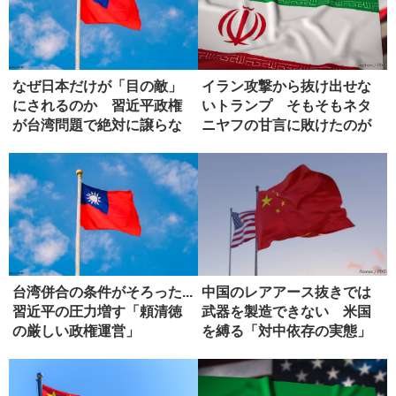
なぜ日本だけが「目の敵」
イラン攻撃から抜け出せな
にされるのか 習近平政権
いトランプ そもそもネタ
が台湾問題で絶対に譲らな
ニヤフの甘言に敗けたのが
い理由
失敗
台湾併合の条件がそろった...
中国のレアアース抜きでは
習近平の圧力増す「頼清徳
武器を製造できない 米国
の厳しい政権運営」
を縛る「対中依存の実態」