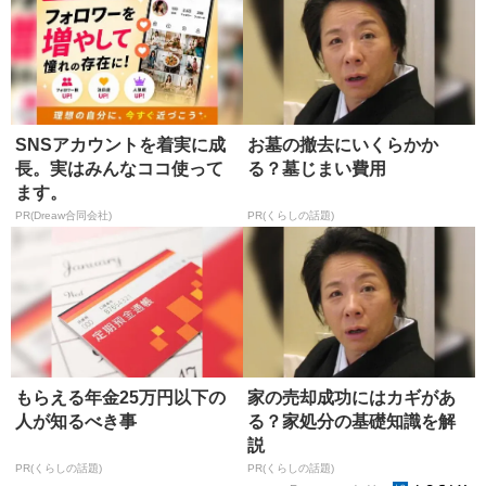
SNSアカウントを着実に成
お墓の撤去にいくらかか
長。実はみんなココ使って
る？墓じまい費用
ます。
PR(Dreaw合同会社)
PR(くらしの話題)
もらえる年金25万円以下の
家の売却成功にはカギがあ
人が知るべき事
る？家処分の基礎知識を解
説
PR(くらしの話題)
PR(くらしの話題)