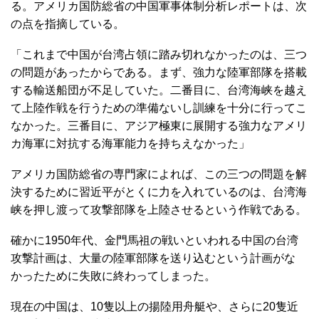
る。アメリカ国防総省の中国軍事体制分析レポートは、次
の点を指摘している。
「これまで中国が台湾占領に踏み切れなかったのは、三つ
の問題があったからである。まず、強力な陸軍部隊を搭載
する輸送船団が不足していた。二番目に、台湾海峡を越え
て上陸作戦を行うための準備ないし訓練を十分に行ってこ
なかった。三番目に、アジア極東に展開する強力なアメリ
カ海軍に対抗する海軍能力を持ちえなかった」
アメリカ国防総省の専門家によれば、この三つの問題を解
決するために習近平がとくに力を入れているのは、台湾海
峡を押し渡って攻撃部隊を上陸させるという作戦である。
確かに1950年代、金門馬祖の戦いといわれる中国の台湾
攻撃計画は、大量の陸軍部隊を送り込むという計画がな
かったために失敗に終わってしまった。
現在の中国は、10隻以上の揚陸用舟艇や、さらに20隻近