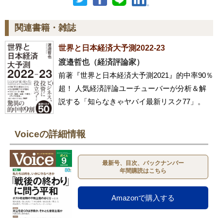
関連書籍・雑誌
世界と日本経済大予測2022-23
渡邉哲也（経済評論家）
前著『世界と日本経済大予測2021』的中率90％
超！ 人気経済評論ユーチューバーが分析＆解
説する「知らなきゃヤバイ最新リスク77」。
Voiceの詳細情報
最新号、目次、バックナンバー
年間購読はこちら
Amazonで購入する