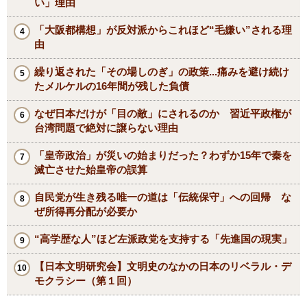
い」理由
「大阪都構想」が反対派からこれほど“毛嫌い”される理
由
繰り返された「その場しのぎ」の政策...痛みを避け続け
たメルケルの16年間が残した負債
なぜ日本だけが「目の敵」にされるのか 習近平政権が
台湾問題で絶対に譲らない理由
「皇帝政治」が災いの始まりだった？わずか15年で秦を
滅亡させた始皇帝の誤算
自民党が生き残る唯一の道は「伝統保守」への回帰 な
ぜ所得再分配が必要か
“高学歴な人”ほど左派政党を支持する「先進国の現実」
【日本文明研究会】文明史のなかの日本のリベラル・デ
モクラシー（第１回）