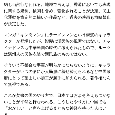
約も当然行なわれる。地域で言えば、香港においても表現
に関する規制、検閲も含め、強化されることが決定。民主
化運動を肯定的に描いた作品など、過去の映画も放映禁止
が決定した。
マンガ『キン肉マン』にラーメンマンという辮髪のキャラ
クターが登場したが、辮髪は漢民族の風習ではない。チャ
イナドレスも中華民国の時代に考えられたもので、ルーツ
は満州人の民族衣装で漢民族のものではない。
そういう不都合な事実が明らかにならないように、キャラ
クターがいつのまにか人民服に着せ替えられるなど中国政
府にとって望ましい加工が勝手に加えられる。著作権なん
て無視である。
これが焚書の国のやり方で、日本ではおよそ考えもつかな
いことが平然と行なわれる。こうしたやり方に中国でも
「おかしい」と声を上げるまともな神経を持った人はい
る。