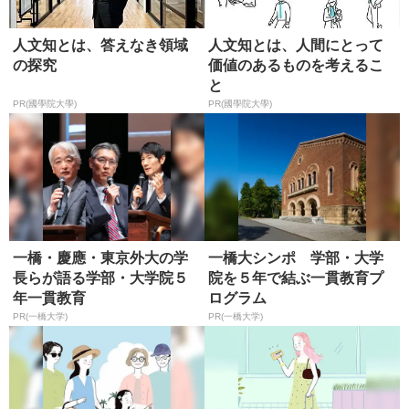
人文知とは、答えなき領域
人文知とは、人間にとって
の探究
価値のあるものを考えるこ
と
PR(國學院大學)
PR(國學院大學)
一橋・慶應・東京外大の学
一橋大シンポ 学部・大学
長らが語る学部・大学院５
院を５年で結ぶ一貫教育プ
年一貫教育
ログラム
PR(一橋大学)
PR(一橋大学)