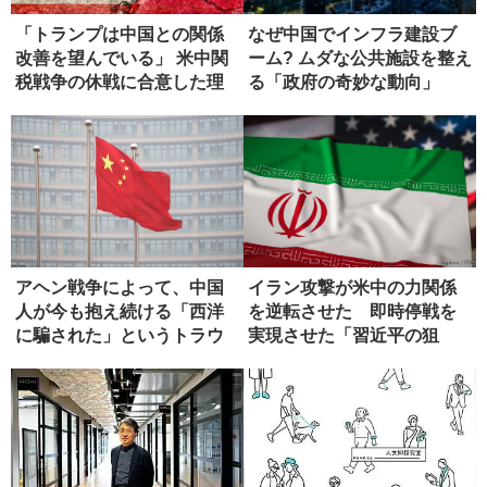
「トランプは中国との関係
なぜ中国でインフラ建設ブ
改善を望んでいる」 米中関
ーム? ムダな公共施設を整え
税戦争の休戦に合意した理
る「政府の奇妙な動向」
由
アヘン戦争によって、中国
イラン攻撃が米中の力関係
人が今も抱え続ける「西洋
を逆転させた 即時停戦を
に騙された」というトラウ
実現させた「習近平の狙
マ
い」