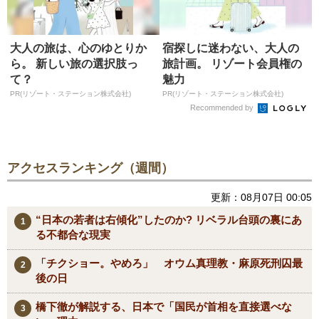
大人の旅は、心のゆとりか
宿探しに迷わない、大人の
ら。 新しい旅の選択肢っ
旅計画。 リゾート会員権の
て？
魅力
PR(リゾート・ステーション株式会社)
PR(リゾート・ステーション株式会社)
Recommended by
アクセスランキング（週間）
更新：08月07日 00:05
“日本の若者は右傾化”したのか? リベラル台頭の裏にあ
る不都合な現実
「チクショー。やめろ」 オウム真理教・麻原死刑囚最
後の日
橋下徹が解説する、日本で「国民が首相を直接選べな