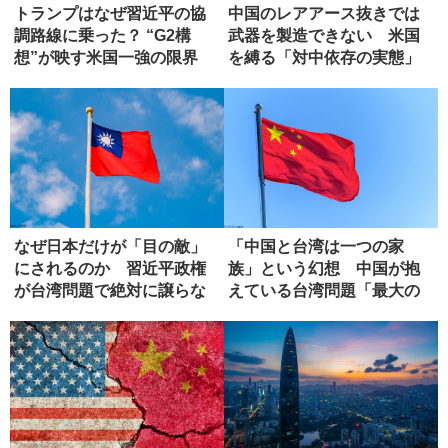
トランプはなぜ習近平の協
中国のレアアース抜きでは
調路線に乗った？ “G2構
武器を製造できない 米国
想”が映す米国一強の限界
を縛る「対中依存の実態」
なぜ日本だけが「目の敵」
「中国と台湾は一つの家
にされるのか 習近平政権
族」という幻想 中国が抱
が台湾問題で絶対に譲らな
えている台湾問題「最大の
い理由
弱点」