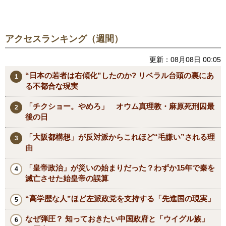
アクセスランキング（週間）
更新：08月08日 00:05
“日本の若者は右傾化”したのか? リベラル台頭の裏にあ
る不都合な現実
「チクショー。やめろ」 オウム真理教・麻原死刑囚最
後の日
「大阪都構想」が反対派からこれほど“毛嫌い”される理
由
「皇帝政治」が災いの始まりだった？わずか15年で秦を
滅亡させた始皇帝の誤算
“高学歴な人”ほど左派政党を支持する「先進国の現実」
なぜ弾圧？ 知っておきたい中国政府と「ウイグル族」