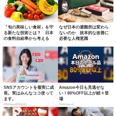
「旬の美味しい食材」を守
なぜ日本の避難所は変わら
る新たな技術とは？ 日本
ないのか 抜本的な改善に
の食料自給率から考える
必要な人権意識
SNSアカウントを着実に成
Amazon今日も見逃せな
長。実はみんなココ使って
い！80%OFF以上が続々登
ます。
場
PR(Dreaw合同会社)
PR(Amazon)