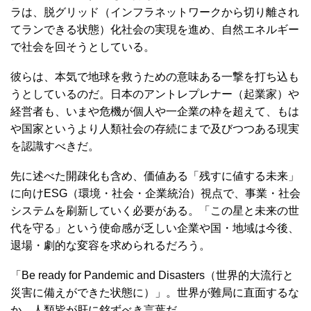
ラは、脱グリッド（インフラネットワークから切り離され
てランできる状態）化社会の実現を進め、自然エネルギー
で社会を回そうとしている。
彼らは、本気で地球を救うための意味ある一撃を打ち込も
うとしているのだ。日本のアントレプレナー（起業家）や
経営者も、いまや危機が個人や一企業の枠を超えて、もは
や国家というより人類社会の存続にまで及びつつある現実
を認識すべきだ。
先に述べた開疎化も含め、価値ある「残すに値する未来」
に向けESG（環境・社会・企業統治）視点で、事業・社会
システムを刷新していく必要がある。「この星と未来の世
代を守る」という使命感が乏しい企業や国・地域は今後、
退場・劇的な変容を求められるだろう。
「Be ready for Pandemic and Disasters（世界的大流行と
災害に備えができた状態に）」。世界が難局に直面するな
か、人類皆が肝に銘ずべき言葉だ。