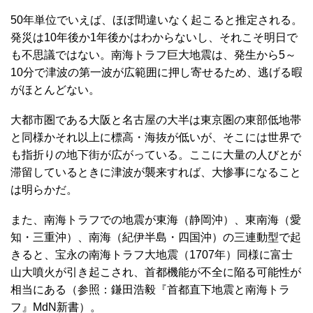
50年単位でいえば、ほぼ間違いなく起こると推定される。
発災は10年後か1年後かはわからないし、それこそ明日で
も不思議ではない。南海トラフ巨大地震は、発生から5～
10分で津波の第一波が広範囲に押し寄せるため、逃げる暇
がほとんどない。
大都市圏である大阪と名古屋の大半は東京圏の東部低地帯
と同様かそれ以上に標高・海抜が低いが、そこには世界で
も指折りの地下街が広がっている。ここに大量の人びとが
滞留しているときに津波が襲来すれば、大惨事になること
は明らかだ。
また、南海トラフでの地震が東海（静岡沖）、東南海（愛
知・三重沖）、南海（紀伊半島・四国沖）の三連動型で起
きると、宝永の南海トラフ大地震（1707年）同様に富士
山大噴火が引き起こされ、首都機能が不全に陥る可能性が
相当にある（参照：鎌田浩毅『首都直下地震と南海トラ
フ』MdN新書）。