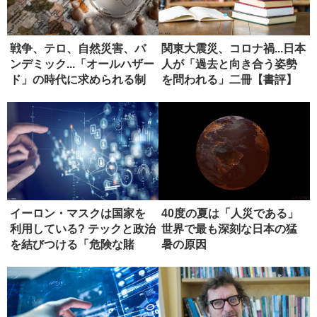
戦争、テロ、自然災害、パ
関東大震災、コロナ禍...日本
ンデミック...「オールハザー
人が「過去と向き合う姿勢
ド」の時代に求められる制
を問われる」二冊【書評】
度...
イーロン・マスクは国家を
40度の夏は「人災である」
利用している? テックと政治
世界で最も深刻な日本の猛
を結びつける「危険な賭
暑の原因
け」