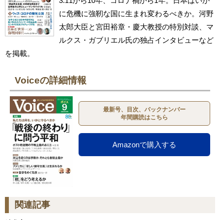
3.11から10年、コロナ禍から1年。日本はいか
に危機に強靭な国に生まれ変わるべきか。河野
太郎大臣と宮田裕章・慶大教授の特別対談、マ
ルクス・ガブリエル氏の独占インタビューなど
を掲載。
Voiceの詳細情報
最新号、目次、バックナンバー
年間購読はこちら
Amazonで購入する
関連記事