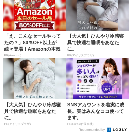
「え、こんなセールやって
【大人気】ひんやり冷感寝
たの？」80％OFF以上が
具で快適な睡眠をあなた
続々登場！Amazonの本気
に。
が...
PR(Amazon)
PR(アイリスプラザ)
【大人気】ひんやり冷感寝
SNSアカウントを着実に成
具で快適な睡眠をあなた
長。実はみんなココ使って
に。
ます。
PR(アイリスプラザ)
PR(Dreaw合同会社)
Recommended by