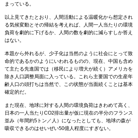
まっている。
以上見てきたとおり、人間活動による温暖化から想定され
る気候変動とその帰結を考えれば、人間一人当たりの環境
負荷を劇的に下げるか、人間の数を劇的に減らすしか答え
はない。
本題から外れるが、少子化は当然のように社会にとって致
命的であるかのようにいわれるものの、現在、中国も含め
て主たる先進国では（移民により増大が続く）アメリカを
除き人口調整局面に入っている。これら主要国での生産年
齢人口の頭打ちは当然で、この状態が当面続くことは基本
確定的だ。
また現在、地球に対する人間の環境負荷はきわめて高く、
日本の一人当たりCO2排出量が仮に現在の半分のフランス
並み（年間約5トン／人）になったとしても、地球の森が
吸収できるのはせいぜい50億人程度にすぎない。