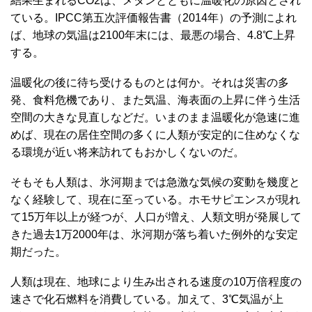
結果生まれるCO2は、メタンとともに温暖化の原因とされ
ている。IPCC第五次評価報告書（2014年）の予測によれ
ば、地球の気温は2100年末には、最悪の場合、4.8℃上昇
する。
温暖化の後に待ち受けるものとは何か。それは災害の多
発、食料危機であり、また気温、海表面の上昇に伴う生活
空間の大きな見直しなどだ。いまのまま温暖化が急速に進
めば、現在の居住空間の多くに人類が安定的に住めなくな
る環境が近い将来訪れてもおかしくないのだ。
そもそも人類は、氷河期までは急激な気候の変動を幾度と
なく経験して、現在に至っている。ホモサピエンスが現れ
て15万年以上が経つが、人口が増え、人類文明が発展して
きた過去1万2000年は、氷河期が落ち着いた例外的な安定
期だった。
人類は現在、地球により生み出される速度の10万倍程度の
速さで化石燃料を消費している。加えて、3℃気温が上