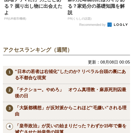
る？ 掘り出し物に出会えた
る？家処分の基礎知識を解
よ
説
PR(UR都市機構)
PR(くらしの話題)
Recommended by
アクセスランキング（週間）
更新：08月08日 00:05
“日本の若者は右傾化”したのか? リベラル台頭の裏にあ
る不都合な現実
「チクショー。やめろ」 オウム真理教・麻原死刑囚最
後の日
「大阪都構想」が反対派からこれほど“毛嫌い”される理
由
「皇帝政治」が災いの始まりだった？わずか15年で秦を
滅亡させた始皇帝の誤算