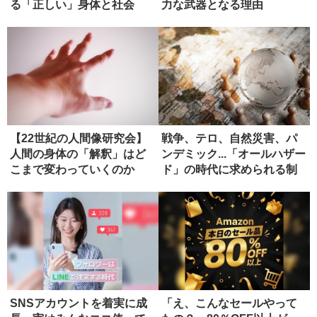
る「正しい」身体と社会
力な武器となる理由
【22世紀の人間像研究会】
戦争、テロ、自然災害、パ
人間の身体の「解釈」はど
ンデミック...「オールハザー
こまで変わっていくのか
ド」の時代に求められる制
（ディス...
度...
SNSアカウントを着実に成
「え、こんなセールやって