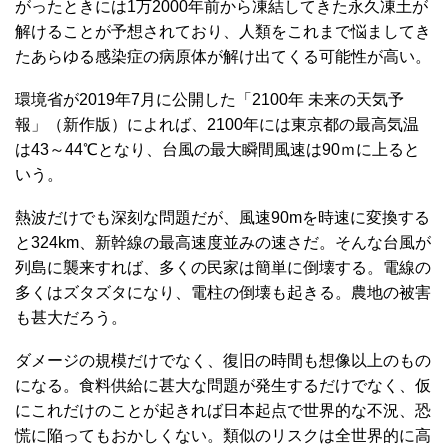
がったときには1万2000年前から凍結してきた永久凍土が
解けることが予想されており、人類をこれまで悩ましてき
たあらゆる感染症の病原体が解け出てくる可能性が高い。
環境省が2019年7月に公開した「2100年 未来の天気予
報」（新作版）によれば、2100年には東京都の最高気温
は43～44℃となり、台風の最大瞬間風速は90ｍに上ると
いう。
熱波だけでも深刻な問題だが、風速90mを時速に変換する
と324km、新幹線の最高速度並みの速さだ。そんな台風が
列島に襲来すれば、多くの民家は簡単に倒壊する。電線の
多くはズタズタになり、電柱の倒壊も起きる。農地の被害
も甚大だろう。
ダメージの規模だけでなく、復旧の時間も想像以上のもの
になる。食料供給に甚大な問題が発生するだけでなく、仮
にこれだけのことが起きれば日本起点で世界的な不況、恐
慌に陥ってもおかしくない。類似のリスクは全世界的に高