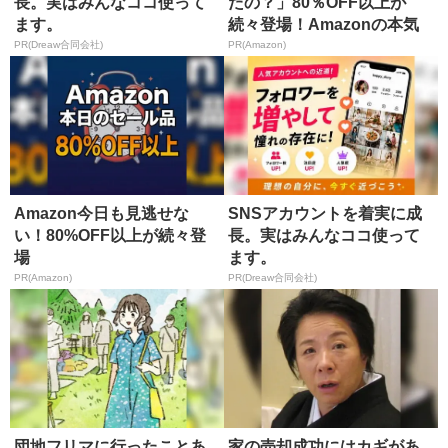
長。実はみんなココ使って
たの？」80％OFF以上が
ます。
続々登場！Amazonの本気
が...
PR(Dreaw合同会社)
PR(Amazon)
Amazon今日も見逃せな
SNSアカウントを着実に成
い！80%OFF以上が続々登
長。実はみんなココ使って
場
ます。
PR(Amazon)
PR(Dreaw合同会社)
団地フリマに行ったことあ
家の売却成功にはカギがあ