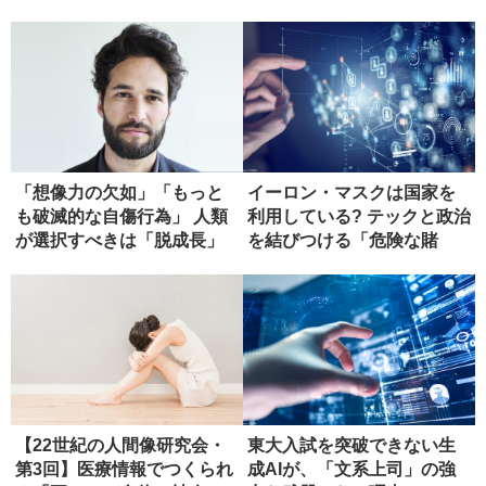
（１）
「想像力の欠如」「もっと
イーロン・マスクは国家を
も破滅的な自傷行為」 人類
利用している? テックと政治
が選択すべきは「脱成長」
を結びつける「危険な賭
ではな...
け」
【22世紀の人間像研究会・
東大入試を突破できない生
第3回】医療情報でつくられ
成AIが、「文系上司」の強