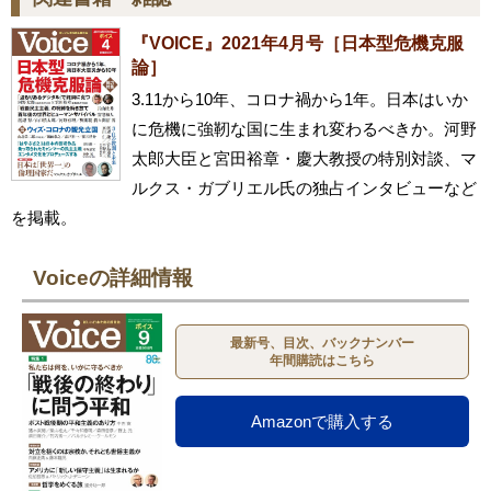
『VOICE』2021年4月号［日本型危機克服
論］
3.11から10年、コロナ禍から1年。日本はいか
に危機に強靭な国に生まれ変わるべきか。河野
太郎大臣と宮田裕章・慶大教授の特別対談、マ
ルクス・ガブリエル氏の独占インタビューなど
を掲載。
Voiceの詳細情報
最新号、目次、バックナンバー
年間購読はこちら
Amazonで購入する