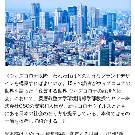
《ウィズコロナ以降、われわれはどのようなグランドデザ
インを構築すればよいのか。15人の識者がウィズコロナの
世界を語った『変質する世界 ウィズコロナの経済と社
会』において、慶應義塾大学環境情報学部教授でヤフー株
式会社CSOの安宅和人氏が、新型コロナウイルスととも
にある日本の社会の在り方を提示している。本稿ではその
一節を抜粋して紹介する。》
※本稿は「Voice」編集部編『変質する世界』（PHP新