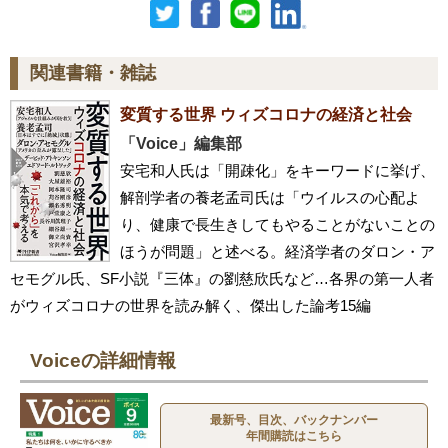
関連書籍・雑誌
変質する世界 ウィズコロナの経済と社会
「Voice」編集部
安宅和人氏は「開疎化」をキーワードに挙げ、
解剖学者の養老孟司氏は「ウイルスの心配よ
り、健康で長生きしてもやることがないことの
ほうが問題」と述べる。経済学者のダロン・ア
セモグル氏、SF小説『三体』の劉慈欣氏など…各界の第一人者
がウィズコロナの世界を読み解く、傑出した論考15編
Voiceの詳細情報
最新号、目次、バックナンバー
年間購読はこちら