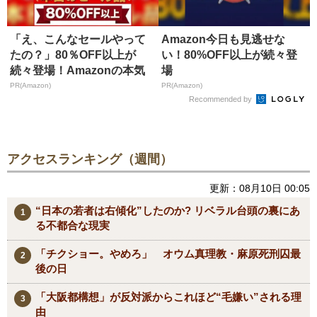
「え、こんなセールやって
Amazon今日も見逃せな
たの？」80％OFF以上が
い！80%OFF以上が続々登
続々登場！Amazonの本気
場
が...
PR(Amazon)
PR(Amazon)
Recommended by
アクセスランキング（週間）
更新：08月10日 00:05
“日本の若者は右傾化”したのか? リベラル台頭の裏にあ
る不都合な現実
「チクショー。やめろ」 オウム真理教・麻原死刑囚最
後の日
「大阪都構想」が反対派からこれほど“毛嫌い”される理
由