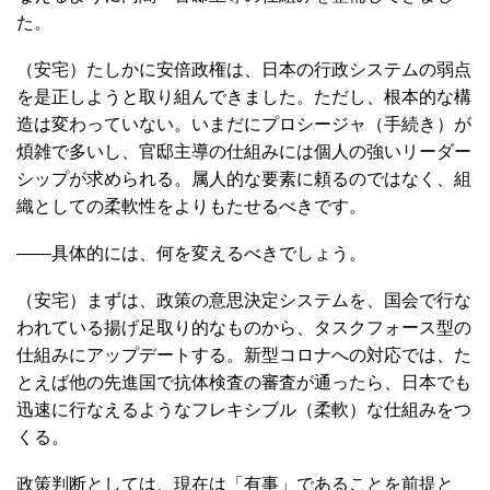
た。
（安宅）たしかに安倍政権は、日本の行政システムの弱点
を是正しようと取り組んできました。ただし、根本的な構
造は変わっていない。いまだにプロシージャ（手続き）が
煩雑で多いし、官邸主導の仕組みには個人の強いリーダー
シップが求められる。属人的な要素に頼るのではなく、組
織としての柔軟性をよりもたせるべきです。
――具体的には、何を変えるべきでしょう。
（安宅）まずは、政策の意思決定システムを、国会で行な
われている揚げ足取り的なものから、タスクフォース型の
仕組みにアップデートする。新型コロナへの対応では、た
とえば他の先進国で抗体検査の審査が通ったら、日本でも
迅速に行なえるようなフレキシブル（柔軟）な仕組みをつ
くる。
政策判断としては、現在は「有事」であることを前提と