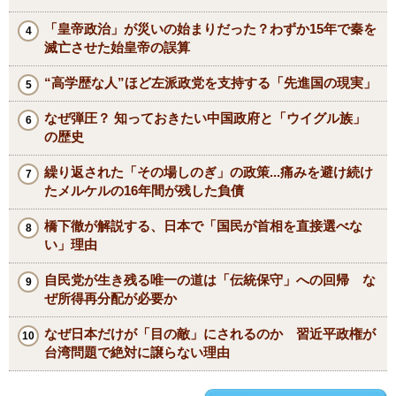
「皇帝政治」が災いの始まりだった？わずか15年で秦を
滅亡させた始皇帝の誤算
“高学歴な人”ほど左派政党を支持する「先進国の現実」
なぜ弾圧？ 知っておきたい中国政府と「ウイグル族」
の歴史
繰り返された「その場しのぎ」の政策...痛みを避け続け
たメルケルの16年間が残した負債
橋下徹が解説する、日本で「国民が首相を直接選べな
い」理由
自民党が生き残る唯一の道は「伝統保守」への回帰 な
ぜ所得再分配が必要か
なぜ日本だけが「目の敵」にされるのか 習近平政権が
台湾問題で絶対に譲らない理由