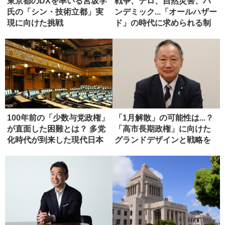
東京都のDXを率いる宮坂学
戦争、テロ、自然災害、パ
氏の「シン・技術立都」実
ンデミック...「オールハザー
現に向けた挑戦
ド」の時代に求められる制
度...
100年前の「少数与党政権」
「1月解散」の可能性は...？
が直面した困難とは？ 多党
「高市長期政権」に向けた
化時代が到来した現代日本
グランドデザインと戦略を
へ...
語...