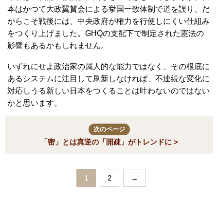
本はかつて大政翼賛会による挙国一致体制で道を誤り、だ
からこそ戦後には、中央政府が権力を行使しにくい仕組み
をつくり上げました。GHQの支配下で制定された憲法の
影響もあるかもしれません。
いずれにせよ政治家の属人的な能力ではなく、その根底に
あるシステムに注目して刷新しなければ、不連続な変化に
対応しうる新しい日本をつくることは叶わないのではない
かと思います。
次のページ
「密」とは真逆の「開疎」がトレンドに >
1
2
→