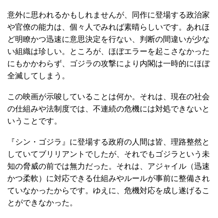
意外に思われるかもしれませんが、同作に登場する政治家
や官僚の能力は、個々人でみれば素晴らしいです。あれほ
ど明瞭かつ迅速に意思決定を行ない、判断の間違いが少な
い組織は珍しい。ところが、ほぼエラーを起こさなかった
にもかかわらず、ゴジラの攻撃により内閣は一時的にほぼ
全滅してしまう。
この映画が示唆していることは何か。それは、現在の社会
の仕組みや法制度では、不連続の危機には対処できないと
いうことです。
『シン・ゴジラ』に登場する政府の人間は皆、理路整然と
していてブリリアントでしたが、それでもゴジラという未
知の脅威の前では無力だった。それは、アジャイル（迅速
かつ柔軟）に対応できる仕組みやルールが事前に整備され
ていなかったからです。ゆえに、危機対応を成し遂げるこ
とができなかった。