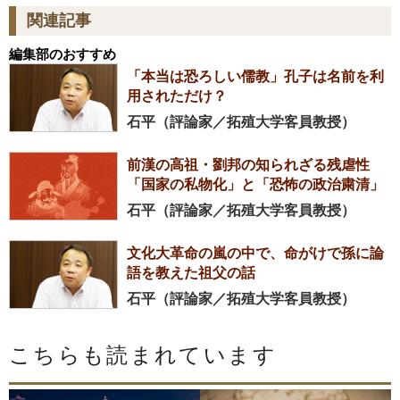
関連記事
編集部のおすすめ
「本当は恐ろしい儒教」孔子は名前を利
用されただけ？
石平（評論家／拓殖大学客員教授）
前漢の高祖・劉邦の知られざる残虐性
「国家の私物化」と「恐怖の政治粛清」
石平（評論家／拓殖大学客員教授）
文化大革命の嵐の中で、命がけで孫に論
語を教えた祖父の話
石平（評論家／拓殖大学客員教授）
こちらも読まれています