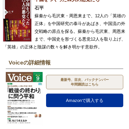
石平
蘇秦から毛沢東・周恩来まで、12人の「英雄の
正体」を中国研究の泰斗があばき、中国流の外
交戦略の原点を探る。蘇秦から毛沢東、周恩来
まで、中国史を形づくる悪党12人を取り上げ、
「英雄」の正体と陰謀の数々を解き明かす意欲作。
Voiceの詳細情報
最新号、目次、バックナンバー
年間購読はこちら
Amazonで購入する