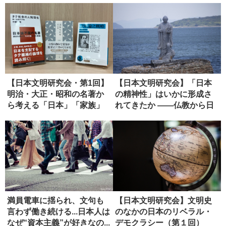
【日本文明研究会・第1回】
【日本文明研究会】「日本
明治・大正・昭和の名著か
の精神性」はいかに形成さ
ら考える「日本」「家族」
れてきたか ――仏教から日
「共同...
本政治...
満員電車に揺られ、文句も
【日本文明研究会】文明史
言わず働き続ける...日本人は
のなかの日本のリベラル・
なぜ“資本主義”が好きなの...
デモクラシー（第１回）