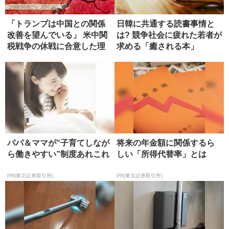
「トランプは中国との関係
日韓に共通する読書事情と
改善を望んでいる」 米中関
は? 競争社会に疲れた若者が
税戦争の休戦に合意した理
求める「癒される本」
由
パパ＆ママが“子育てしなが
将来の年金額に関係するら
ら働きやすい”制度あれこれ
しい「所得代替率」とは
PR(東京証券取引所)
PR(東京証券取引所)