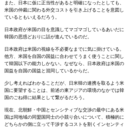
また、日本に仮に正当性があると明確になったとしても、
米国の仲裁に関わる外交コストを引き上げることを意図し
ているともいえるだろう。
日本政府が米国の目を意識してマゴマゴしているあいだに
韓国の思惑どおりに話が進んでいるのだ。
日本政府は米国の視線を不必要なまでに気に掛けている。
他方、米国を自国の国益に合わせてうまく使うことに関し
て韓国以下の能力しかない。なぜなら、日本政府は米国の
国益を自国の国益と混同しているからだ。
少し考えればわかることだが、日米韓の連携を取るよう米
国に要望することは、前述の東アジアの環境のなかでは韓
国のごね得に結果として繋がるだろう。
現在、北朝鮮・中国とセンシティブな交渉の最中にある米
国は同地域の同盟国同士の小競り合いについて、積極的に
どちらかの側に立って干渉するコストを割くインセンティ