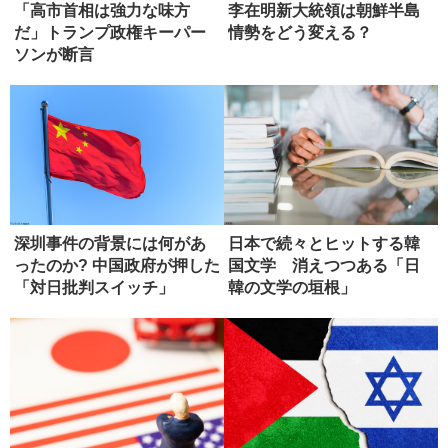
「高市首相は強力な味方
李在明新大統領は朝鮮半島
だ」トランプ政権キーパー
情勢をどう変える？
ソンが断言
深圳事件の背景には何があ
日本で続々とヒットする韓
ったのか? 中国政府が押した
国文学 消えつつある「日
「対日批判スイッチ」
韓の文学の垣根」