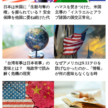
日本は米国に「生殺与奪の
ハマスを焚きつけた、米国
権」を握られている？ 安全
主導の「イスラエルとアラ
保障を他国に委ね続けた代
ブ諸国の国交正常化」
償
「台湾有事は日本有事」の
なぜアメリカは9.11テロを
意味とは？ 地政学で読み
防げなかったのか...「情報」
解く危機の現実
が何の意味もなくなる時