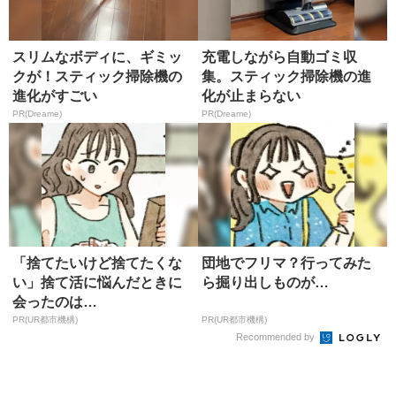
スリムなボディに、ギミッ
充電しながら自動ゴミ収
クが！スティック掃除機の
集。スティック掃除機の進
進化がすごい
化が止まらない
PR(Dreame)
PR(Dreame)
「捨てたいけど捨てたくな
団地でフリマ？行ってみた
い」捨て活に悩んだときに
ら掘り出しものが…
会ったのは…
PR(UR都市機構)
PR(UR都市機構)
Recommended by