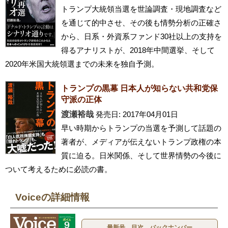
トランプ大統領当選を世論調査・現地調査など
を通じて的中させ、その後も情勢分析の正確さ
から、日系・外資系ファンド30社以上の支持を
得るアナリストが、2018年中間選挙、そして
2020年米国大統領選までの未来を独自予測。
トランプの黒幕 日本人が知らない共和党保
守派の正体
渡瀬裕哉
発売日: 2017年04月01日
早い時期からトランプの当選を予測して話題の
著者が、メディアが伝えないトランプ政権の本
質に迫る。日米関係、そして世界情勢の今後に
ついて考えるために必読の書。
Voiceの詳細情報
最新号、目次、バックナンバー