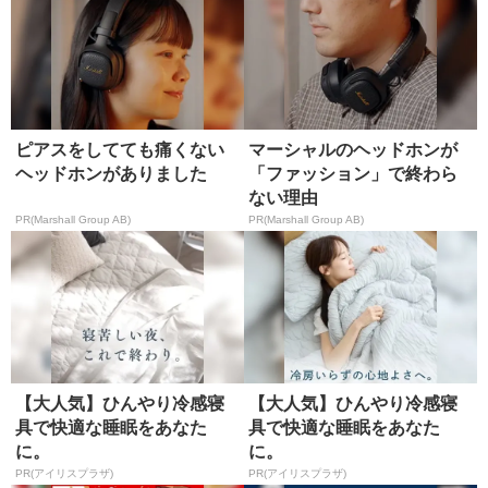
ピアスをしてても痛くない
マーシャルのヘッドホンが
ヘッドホンがありました
「ファッション」で終わら
ない理由
PR(Marshall Group AB)
PR(Marshall Group AB)
【大人気】ひんやり冷感寝
【大人気】ひんやり冷感寝
具で快適な睡眠をあなた
具で快適な睡眠をあなた
に。
に。
PR(アイリスプラザ)
PR(アイリスプラザ)