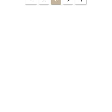
←
1
2
3
→