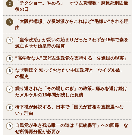
「チクショー。やめろ」 オウム真理教・麻原死刑囚最
後の日
「大阪都構想」が反対派からこれほど“毛嫌い”される理
由
「皇帝政治」が災いの始まりだった？わずか15年で秦を
滅亡させた始皇帝の誤算
“高学歴な人”ほど左派政党を支持する「先進国の現実」
なぜ弾圧？ 知っておきたい中国政府と「ウイグル族」
の歴史
繰り返された「その場しのぎ」の政策...痛みを避け続け
たメルケルの16年間が残した負債
橋下徹が解説する、日本で「国民が首相を直接選べな
い」理由
自民党が生き残る唯一の道は「伝統保守」への回帰 な
ぜ所得再分配が必要か