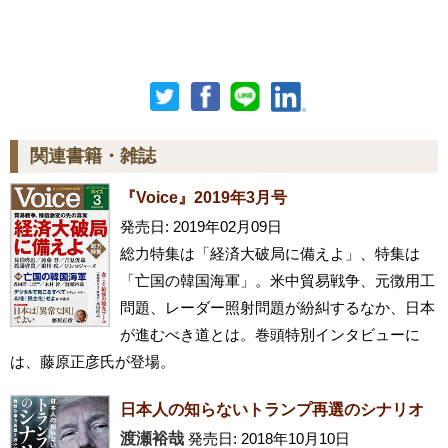
関連書籍・雑誌
『Voice』2019年3月号
発売日: 2019年02月09日
総力特集は「経済大破局に備えよ」、特集は
「亡国の韓国海軍」。米中貿易戦争、元徴用工
問題、レーダー照射問題が紛糾するなか、日本
が進むべき道とは。巻頭特別インタビューに
は、藤原正彦氏が登場。
日本人の知らないトランプ再選のシナリオ
渡瀬裕哉
発売日: 2018年10月10日