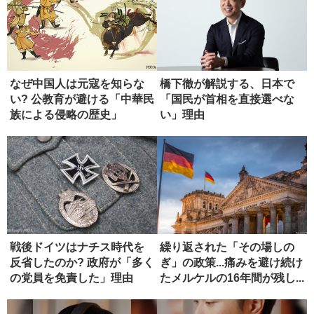
なぜ中国人は元寇を知らな
橋下徹が解説する、日本で
い? 公教育が避ける「中華民
「国民が首相を直接選べな
族による侵略の歴史」
い」理由
戦後ドイツはナチス時代を
繰り返された「その場しの
反省したのか? 政府が「多く
ぎ」の政策...痛みを避け続け
の党員を免責した」理由
たメルケルの16年間が残し...