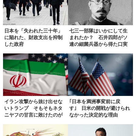
日本を「失われた三十年」
七三一部隊はいかにして生
に陥れた、財政支出を抑制
まれたか？ 石井四郎がソ
した政府
連の細菌兵器から得た口実
イラン攻撃から抜け出せな
｢日本を満洲事変前に戻
いトランプ そもそもネタ
す｣ 日米の開戦が避けられ
ニヤフの甘言に敗けたのが
なかった決定的な理由
失敗