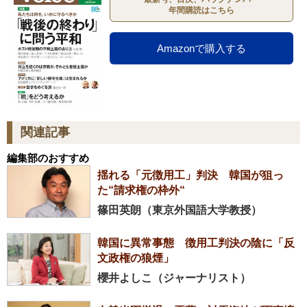
年間購読はこちら
Amazonで購入する
関連記事
編集部のおすすめ
揺れる「元徴用工」判決 韓国が狙っ
た“請求権の枠外“
篠田英朗（東京外国語大学教授）
韓国に異常事態 徴用工判決の陰に「反
文政権の狼煙」
櫻井よしこ（ジャーナリスト）