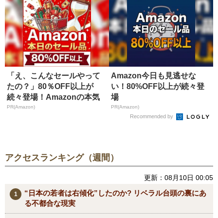
「え、こんなセールやって
Amazon今日も見逃せな
たの？」80％OFF以上が
い！80%OFF以上が続々登
続々登場！Amazonの本気
場
が...
PR(Amazon)
PR(Amazon)
Recommended by
アクセスランキング（週間）
更新：08月10日 00:05
“日本の若者は右傾化”したのか? リベラル台頭の裏にあ
る不都合な現実