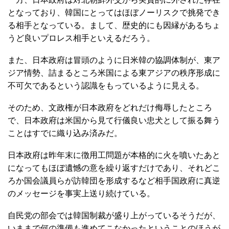
となっており、韓国にとってはほぼノーリスクで挑発でき
る相手となっている。まして、歴史的にも因縁があるちょ
うど良いプロレス相手といえるだろう。
また、日本政府は冒頭のように日米韓の協調体制が、東ア
ジア情勢、詰まるところ米国による東アジアの秩序形成に
不可欠であるという認識をもっているように見える。
そのため、文政権が日本政府をどれだけ侮辱したところ
で、日本政府は米国から見て行儀良い忠犬として振る舞う
ことはすでに織り込み済みだ。
日本政府は昨年末に徴用工問題が本格的に火を噴いたあと
になってもほぼ遺憾の意を繰り返すだけであり、それどこ
ろか国会議員らが訪韓団を形成するなど相手国政府に真逆
のメッセージを事実上送り続けている。
自民党の部会では韓国制裁が盛り上がっているそうだが、
いままで何の準備も進めてこなかったということのほうが