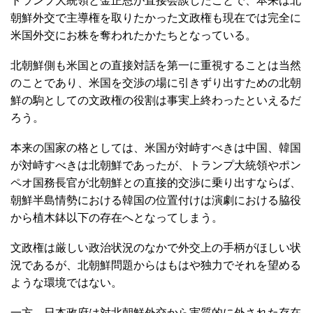
トランプ大統領と金正恩が直接会談したことで、本来は北
朝鮮外交で主導権を取りたかった文政権も現在では完全に
米国外交にお株を奪われたかたちとなっている。
北朝鮮側も米国との直接対話を第一に重視することは当然
のことであり、米国を交渉の場に引きずり出すための北朝
鮮の駒としての文政権の役割は事実上終わったといえるだ
ろう。
本来の国家の格としては、米国が対峙すべきは中国、韓国
が対峙すべきは北朝鮮であったが、トランプ大統領やポン
ペオ国務長官が北朝鮮との直接的交渉に乗り出すならば、
朝鮮半島情勢における韓国の位置付けは演劇における脇役
から植木鉢以下の存在へとなってしまう。
文政権は厳しい政治状況のなかで外交上の手柄がほしい状
況であるが、北朝鮮問題からはもはや独力でそれを望める
ような環境ではない。
一方、日本政府は対北朝鮮外交から実質的に外された存在