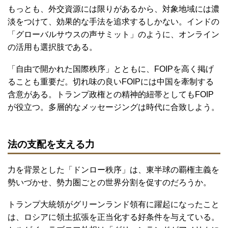
もっとも、外交資源には限りがあるから、対象地域には濃
淡をつけて、効果的な手法を追求するしかない。インドの
「グローバルサウスの声サミット」のように、オンライン
の活用も選択肢である。
「自由で開かれた国際秩序」とともに、FOIPを高く掲げ
ることも重要だ。切れ味の良いFOIPには中国を牽制する
含意がある。トランプ政権との精神的紐帯としてもFOIP
が役立つ。多層的なメッセージングは時代に合致しよう。
法の支配を支える力
力を背景とした「ドンロー秩序」は、東半球の覇権主義を
勢いづかせ、勢力圏ごとの世界分割を促すのだろうか。
トランプ大統領がグリーンランド領有に躍起になったこと
は、ロシアに領土拡張を正当化する好条件を与えている。