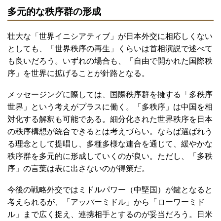
多元的な秩序群の形成
壮大な「世界イニシアティブ」が日本外交に相応しくない
としても、「世界秩序の再生」くらいは首相演説で述べて
も良いだろう。いずれの場合も、「自由で開かれた国際秩
序」を世界に拡げることが針路となる。
メッセージングに際しては、国際秩序群を擁する「多秩序
世界」という考えがプラスに働く。「多秩序」は中国を相
対化する解釈も可能である。細分化された世界秩序を日本
の秩序構想が統合できるとは考えづらい。ならば選ばれう
る理念として提唱し、多種多様な連合を通じて、緩やかな
秩序群を多元的に形成していくのが良い。ただし、「多秩
序」の言葉は表に出さないのが得策だ。
今後の戦略外交ではミドルパワー（中堅国）が鍵となると
考えられるが、「アッパーミドル」から「ローワーミド
ル」まで広く捉え、連携相手とするのが妥当だろう。日米