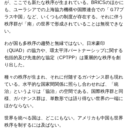
が、ここでも新たな秩序が生まれている。BRICSのほかに
も、ユーラシアでの上海協力機構や国際連合での「Ｇ77プ
ラス中国」など、いくつもの制度が存在する。それに伴う
秩序群が「南」の世界で形成されていることは無視できな
い。
わが国も多秩序の趨勢と無縁ではない。日米豪印
（QUAD）の協力や、環太平洋パートナーシップに関する
包括的及び先進的な協定（CPTPP）は重層的な秩序を創
り出した。
種々の秩序が生まれ、それに付随するガバナンス群も現れ
ている。水平的な国家間関係に照らし合わせれば、「統
治」というよりは「協治」の空間である。国際秩序群と同
様、ガバナンス群は、単数形では語り得ない世界の一端に
ほかならない。
世界を統べる国は、どこにもない。アメリカも中国も世界
秩序を制するには及ばない。