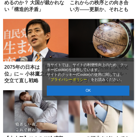
めるのか？ 大国が裁かれな
これからの秩序との向き合
い「構造的矛盾」
い方――更新か、それとも
虚無か...
当サイトでは、サイトの利便性向上のため、クッ
2075年の日本は「世界12
【日本文明研究会】文明史
キー(Cookie)を使用しています。
位」に～ 小林鷹之が記す外
のなかの日本のリベラル・
サイトのクッキー(Cookie)の使用に関しては、
「
プライバシーポリシー
」をお読みください。
交立て直し戦略
デモクラシー（第１回）
OK