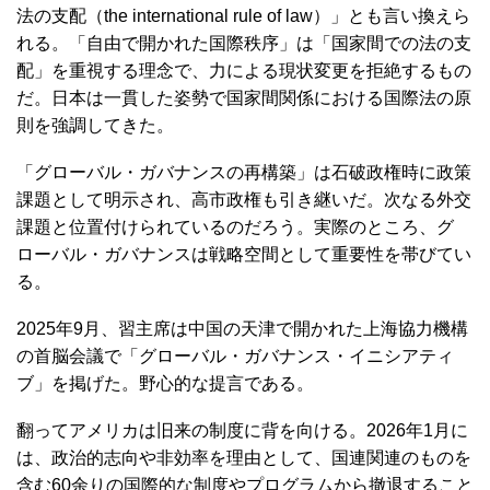
法の支配（the international rule of law）」とも言い換えら
れる。「自由で開かれた国際秩序」は「国家間での法の支
配」を重視する理念で、力による現状変更を拒絶するもの
だ。日本は一貫した姿勢で国家間関係における国際法の原
則を強調してきた。
「グローバル・ガバナンスの再構築」は石破政権時に政策
課題として明示され、高市政権も引き継いだ。次なる外交
課題と位置付けられているのだろう。実際のところ、グ
ローバル・ガバナンスは戦略空間として重要性を帯びてい
る。
2025年9月、習主席は中国の天津で開かれた上海協力機構
の首脳会議で「グローバル・ガバナンス・イニシアティ
ブ」を掲げた。野心的な提言である。
翻ってアメリカは旧来の制度に背を向ける。2026年1月に
は、政治的志向や非効率を理由として、国連関連のものを
含む60余りの国際的な制度やプログラムから撤退すること