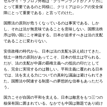
セルゲイ・ラブロフ外相は「グリーンランドがアメリカに
とって重要であるのと同様に、クリミアはロシアの安全保
障にとって重要である」と言ってのけた。
国際法の原則が危うくなっているのは事実である。しか
し、それは法が無意味であることを意味しない。国際法秩
序は弱い国にこそ裨益する。日本が追求すべきは法の支配
であることに変わりない。
安倍政権の時代から、日本は法の支配を訴え続けてきた。
領土一体性の原則があってこそ、日本の領土は守られる。
だが、法の支配が中露の覇権主義への抵抗の印だとして
も、完全に実現するのは難しい。平和主義に覆われる日本
では、法を支える力についての真剣な議論は避けられてき
た。国際法や関連する制度への夢想的な信奉もあっただろ
う。
国力こそが自国の平和を支える。日本は敵意をもつ三つの
核保有国に囲まれている。なかでも中国は難題であり続け