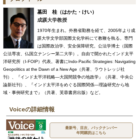
墓田 桂
（はかた・けい）
成蹊大学教授
1970年生まれ。外務省勤務を経て、2005年より成
蹊大学文学部国際文化学科にて教鞭を執る。専門
は国際政治学、安全保障研究。公法学博士（国際
公法専攻、仏国立ナンシー第二大学）。自由で開かれたインド太平
洋研究所（I-FOIP）代表。著書にIndo-Pacific Strategies: Navigating
Geopolitics at the Dawn of a New Age（共著、ラウトレッジ社
刊）、『インド太平洋戦略—大国間競争の地政学』（共著、中央公
論新社刊）、『インド太平洋をめぐる国際関係—理論研究から地
域・事例研究まで』（共著、芙蓉書房出版）など。
Voiceの詳細情報
最新号、目次、バックナンバー
年間購読はこちら