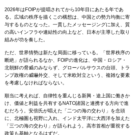
2026年はFOIPが提唱されてから10年目にあたる年であ
る。広域の秩序を描くこの構想は、中国との勢力均衡に寄
与するものとなった。一貫したメッセージングに加え、質
の高いインフラや連結性の向上など、日本が主導した取り
組みが功を奏した。
ただ、世界情勢は新たな局面に移っている。「世界秩序の
断絶」が語られるなか、FOIPの進化は、中国・ロシア・
北朝鮮の脅威のみならず、グローバルサウスの台頭、トラ
ンプ政権の威嚇外交、そして米欧対立という、複雑な要素
を考慮しなければならない。
順当に考えれば、自律性を重んじる新興・途上国に働きか
け、価値と利益を共有するNATO諸国と連携する方向で進
むだろう。安倍氏が唱えた「二つの海の交わり」を念頭
に、北極圏も視野に入れ、インド太平洋に大西洋を加えた
「三つの海の交わり」が語られよう。高市首相が重視する
政策も基軸となるはずだ。