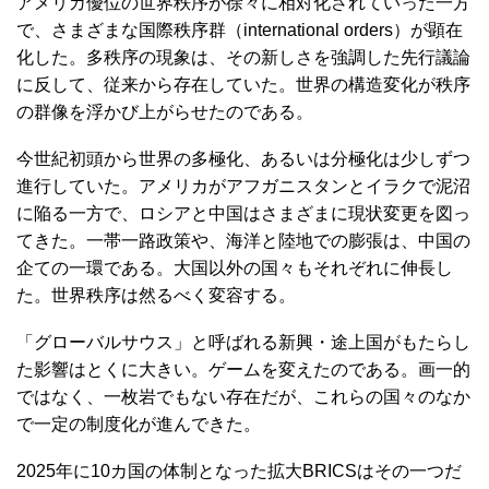
アメリカ優位の世界秩序が徐々に相対化されていった一方
で、さまざまな国際秩序群（international orders）が顕在
化した。多秩序の現象は、その新しさを強調した先行議論
に反して、従来から存在していた。世界の構造変化が秩序
の群像を浮かび上がらせたのである。
今世紀初頭から世界の多極化、あるいは分極化は少しずつ
進行していた。アメリカがアフガニスタンとイラクで泥沼
に陥る一方で、ロシアと中国はさまざまに現状変更を図っ
てきた。一帯一路政策や、海洋と陸地での膨張は、中国の
企ての一環である。大国以外の国々もそれぞれに伸長し
た。世界秩序は然るべく変容する。
「グローバルサウス」と呼ばれる新興・途上国がもたらし
た影響はとくに大きい。ゲームを変えたのである。画一的
ではなく、一枚岩でもない存在だが、これらの国々のなか
で一定の制度化が進んできた。
2025年に10カ国の体制となった拡大BRICSはその一つだ