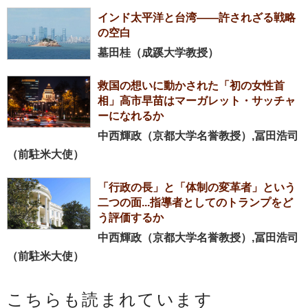
インド太平洋と台湾――許されざる戦略
の空白
墓田桂（成蹊大学教授）
救国の想いに動かされた「初の女性首
相」高市早苗はマーガレット・サッチャ
ーになれるか
中西輝政（京都大学名誉教授）,冨田浩司
（前駐米大使）
「行政の長」と「体制の変革者」という
二つの面...指導者としてのトランプをど
う評価するか
中西輝政（京都大学名誉教授）,冨田浩司
（前駐米大使）
こちらも読まれています