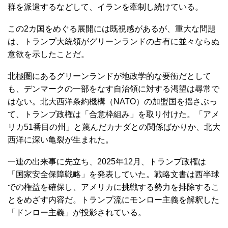
群を派遣するなどして、イランを牽制し続けている。
この2カ国をめぐる展開には既視感があるが、重大な問題
は、トランプ大統領がグリーンランドの占有に並々ならぬ
意欲を示したことだ。
北極圏にあるグリーンランドが地政学的な要衝だとして
も、デンマークの一部をなす自治領に対する渇望は尋常で
はない。北大西洋条約機構（NATO）の加盟国を揺さぶっ
て、トランプ政権は「合意枠組み」を取り付けた。「アメ
リカ51番目の州」と蔑んだカナダとの関係ばかりか、北大
西洋に深い亀裂が生まれた。
一連の出来事に先立ち、2025年12月、トランプ政権は
「国家安全保障戦略」を発表していた。戦略文書は西半球
での権益を確保し、アメリカに挑戦する勢力を排除するこ
とをめざす内容だ。トランプ流にモンロー主義を解釈した
「ドンロー主義」が投影されている。