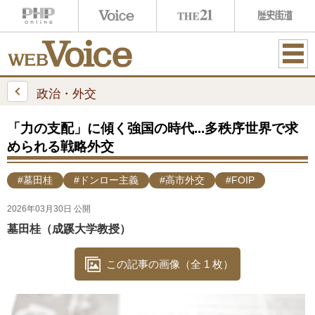
ME
NU
政治・外交
「力の支配」に傾く強国の時代...多秩序世界で求
められる戦略外交
#墓田桂
#ドンロー主義
#高市外交
#FOIP
2026年03月30日 公開
墓田桂（成蹊大学教授）
この記事の画像（全 1 枚）