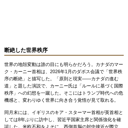
断絶した世界秩序
世界の地殻変動は誰の目にも明らかだろう。カナダのマー
ク・カーニー首相は、2026年1月のダボス会議で「世界秩
序の断絶」と描写した。「原則と現実――カナダの進む
道」と題した演説で、カーニー氏は「ルールに基づく国際
秩序」への幻想を一蹴した。そこにはトランプ時代への危
機感と、変わりゆく世界に向き合う覚悟が見て取れる。
同月末には、イギリスのキア・スターマー首相が英首相と
しては8年ぶりに訪中し、習近平国家主席と関係強化を確
認した。米欧不和をよそに、西側首脳の対中接近が際立