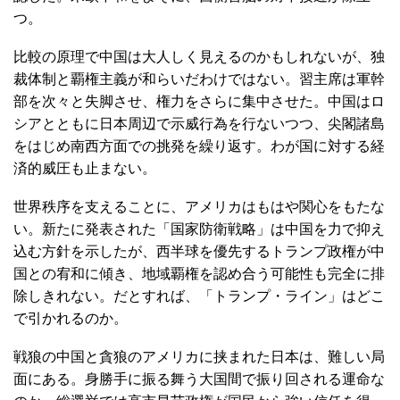
つ。
比較の原理で中国は大人しく見えるのかもしれないが、独
裁体制と覇権主義が和らいだわけではない。習主席は軍幹
部を次々と失脚させ、権力をさらに集中させた。中国はロ
シアとともに日本周辺で示威行為を行ないつつ、尖閣諸島
をはじめ南西方面での挑発を繰り返す。わが国に対する経
済的威圧も止まない。
世界秩序を支えることに、アメリカはもはや関心をもたな
い。新たに発表された「国家防衛戦略」は中国を力で抑え
込む方針を示したが、西半球を優先するトランプ政権が中
国との宥和に傾き、地域覇権を認め合う可能性も完全に排
除しきれない。だとすれば、「トランプ・ライン」はどこ
で引かれるのか。
戦狼の中国と貪狼のアメリカに挟まれた日本は、難しい局
面にある。身勝手に振る舞う大国間で振り回される運命な