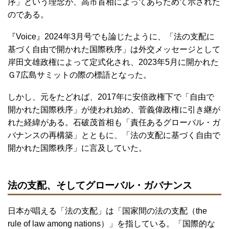
序」という理念が、高市首相によってあらためて示された
のである。
『Voice』2024年3月号でも論じたように、「法の支配に
基づく自由で開かれた国際秩序」は外交メッセージとして
岸田文雄政権によって定式化され、2023年5月に開かれた
Ｇ7広島サミットの際の標語となった。
しかし、元をたどれば、2017年に安倍政権下で「自由で
開かれた国際秩序」が使われ始め、菅義偉政権に引き継が
れた経緯がある。石破茂首相も「責任あるグローバル・ガ
バナンスの再構築」とともに、「法の支配に基づく自由で
開かれた国際秩序」に言及していた。
法の支配、そしてグローバル・ガバナンス
日本が唱える「法の支配」は「国家間の法の支配（the
rule of law among nations）」を指している。「国際的な