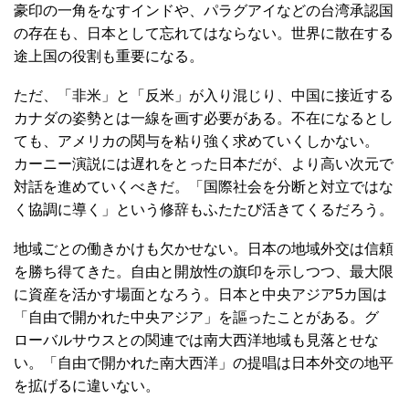
豪印の一角をなすインドや、パラグアイなどの台湾承認国
の存在も、日本として忘れてはならない。世界に散在する
途上国の役割も重要になる。
ただ、「非米」と「反米」が入り混じり、中国に接近する
カナダの姿勢とは一線を画す必要がある。不在になるとし
ても、アメリカの関与を粘り強く求めていくしかない。
カーニー演説には遅れをとった日本だが、より高い次元で
対話を進めていくべきだ。「国際社会を分断と対立ではな
く協調に導く」という修辞もふたたび活きてくるだろう。
地域ごとの働きかけも欠かせない。日本の地域外交は信頼
を勝ち得てきた。自由と開放性の旗印を示しつつ、最大限
に資産を活かす場面となろう。日本と中央アジア5カ国は
「自由で開かれた中央アジア」を謳ったことがある。グ
ローバルサウスとの関連では南大西洋地域も見落とせな
い。「自由で開かれた南大西洋」の提唱は日本外交の地平
を拡げるに違いない。