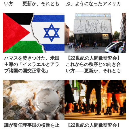
い方――更新か、それとも
ぶ」ようになったアメリカ
虚無か...
国民
ハマスを焚きつけた、米国
【22世紀の人間像研究会】
主導の「イスラエルとアラ
これからの秩序との向き合
ブ諸国の国交正常化」
い方――更新か、それとも
虚無か...
誰が常任理事国の横暴を止
【22世紀の人間像研究会】