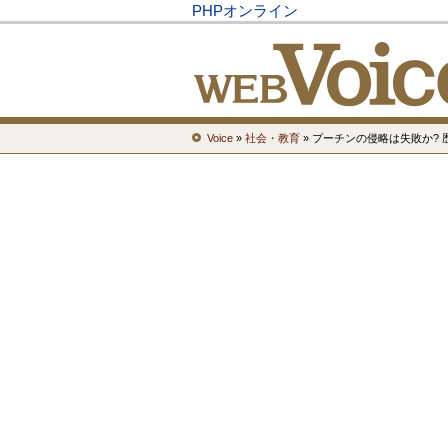
PHPオンライン
Voice
»
社会・教育
» プーチンの侵略は失敗か?