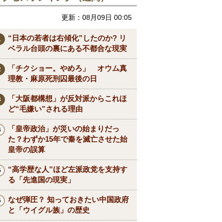
更新：08月09日 00:05
“日本の若者は右傾化”したのか? リ
ベラル台頭の裏にある不都合な現実
「チクショー。やめろ」 オウム真
理教・麻原死刑囚最後の日
「大阪都構想」が反対派からこれほ
ど“毛嫌い”される理由
「皇帝政治」が災いの始まりだっ
た？わずか15年で秦を滅亡させた始
皇帝の誤算
“高学歴な人”ほど左派政党を支持す
る「先進国の現実」
なぜ弾圧？ 知っておきたい中国政府
と「ウイグル族」の歴史