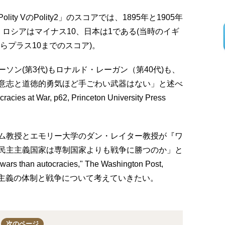
y VのPolity2」のスコアでは、1895年と1905年
ロシアはマイナス10、日本は1である(当時のイギ
らプラス10までのスコア)。
ソン(第3代)もロナルド・レーガン（第40代)も、
意志と道徳的勇気ほど手ごわい武器はない」と述べ
racies at War, p62, Princeton University Press
ム教授とエモリー大学のダン・レイター教授が『ワ
民主主義国家は専制国家よりも戦争に勝つのか」と
rs than autocracies," The Washington Post,
て、民主主義の体制と戦争について考えていきたい。
次のページ