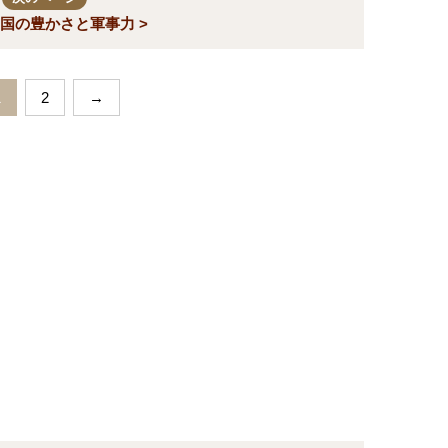
国の豊かさと軍事力 >
1
2
→