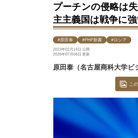
プーチンの侵略は失
主主義国は戦争に強
#原田泰
#PHP新書
#ロシア
2023年02月14日 公開
2026年07月06日 更新
原田泰（名古屋商科大学ビ
この