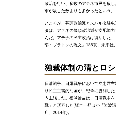
政治を行い、多数のアテネ市民を殺し
軍が殺した数よりも多かったという。
ところが、募頭政治派とスパルタ駐屯
タは、アテネの募頭政治派が支配能力
んだ。アテナの民主政治は復活した、
部：プラトンの呪文』188頁、未来社、1
独裁体制の清とロシ
日清戦争、日露戦争において立患君主
り民主主義的な国が、戦争に勝利した
う主張した。福澤論吉は、日清戦争を
戦」と形容した(坂本一登ほか『岩波講座
店、2014年)。