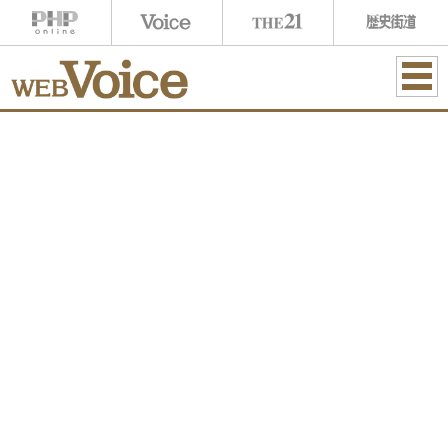
ME
NU