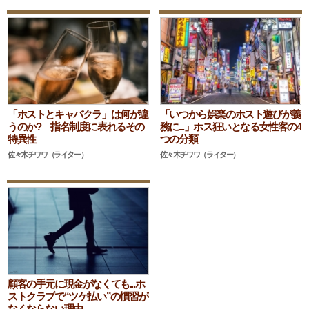
「ホストとキャバクラ」は何が違
「いつから娯楽のホスト遊びが義
うのか? 指名制度に表れるその
務に...」ホス狂いとなる女性客の4
特異性
つの分類
佐々木チワワ（ライター）
佐々木チワワ（ライター）
顧客の手元に現金がなくても...ホ
ストクラブで“ツケ払い”の慣習が
なくならない理由