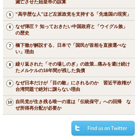
滅亡させた始皇帝の誤算
“高学歴な人”ほど左派政党を支持する「先進国の現実」
なぜ弾圧？ 知っておきたい中国政府と「ウイグル族」
の歴史
橋下徹が解説する、日本で「国民が首相を直接選べな
い」理由
繰り返された「その場しのぎ」の政策...痛みを避け続け
たメルケルの16年間が残した負債
なぜ日本だけが「目の敵」にされるのか 習近平政権が
台湾問題で絶対に譲らない理由
自民党が生き残る唯一の道は「伝統保守」への回帰 な
ぜ所得再分配が必要か