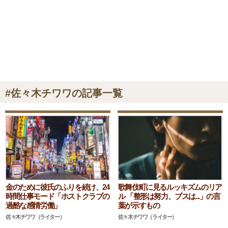
#佐々木チワワの記事一覧
金のために彼氏のふりを続け、24
歌舞伎町に見るルッキズムのリア
時間仕事モード「ホストクラブの
ル 「整形は努力、ブスは...」の言
過酷な感情労働」
葉が示すもの
佐々木チワワ（ライター）
佐々木チワワ（ライター）