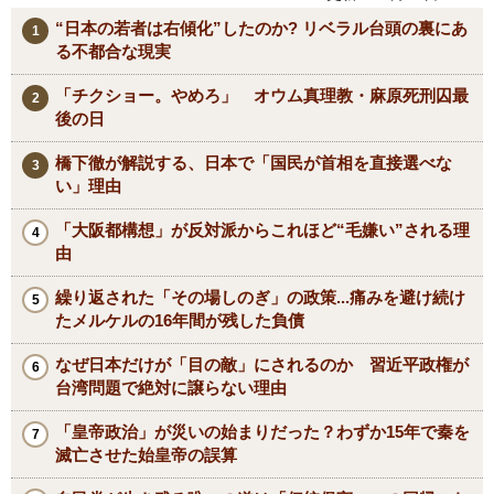
“日本の若者は右傾化”したのか? リベラル台頭の裏にあ
る不都合な現実
「チクショー。やめろ」 オウム真理教・麻原死刑囚最
後の日
橋下徹が解説する、日本で「国民が首相を直接選べな
い」理由
「大阪都構想」が反対派からこれほど“毛嫌い”される理
由
繰り返された「その場しのぎ」の政策...痛みを避け続け
たメルケルの16年間が残した負債
なぜ日本だけが「目の敵」にされるのか 習近平政権が
台湾問題で絶対に譲らない理由
「皇帝政治」が災いの始まりだった？わずか15年で秦を
滅亡させた始皇帝の誤算