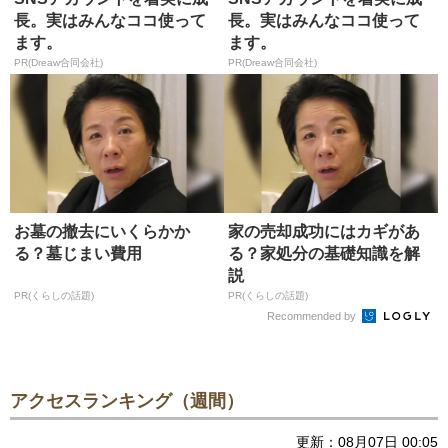
長。実はみんなココ使って
長。実はみんなココ使って
ます。
ます。
PR(Dreaw合同会社)
PR(Dreaw合同会社)
お墓の撤去にいくらかか
家の売却成功にはカギがあ
る？墓じまい費用
る？家処分の基礎知識を解
説
PR(くらしの話題)
PR(くらしの話題)
Recommended by
アクセスランキング（週間）
更新：08月07日 00:05