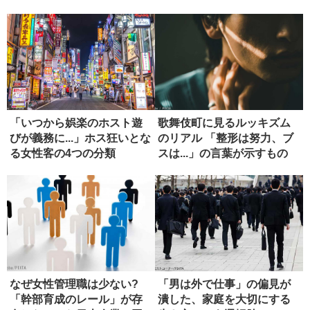
理...
働」
「いつから娯楽のホスト遊
歌舞伎町に見るルッキズム
びが義務に...」ホス狂いとな
のリアル 「整形は努力、ブ
る女性客の4つの分類
スは...」の言葉が示すもの
なぜ女性管理職は少ない?
「男は外で仕事」の偏見が
「幹部育成のレール」が存
潰した、家庭を大切にする