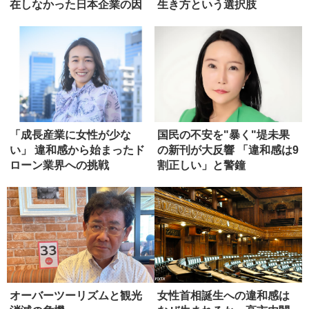
在しなかった日本企業の因
生き方という選択肢
習
「成長産業に女性が少な
国民の不安を"暴く"堤未果
い」 違和感から始まったド
の新刊が大反響 「違和感は9
ローン業界への挑戦
割正しい」と警鐘
オーバーツーリズムと観光
女性首相誕生への違和感は