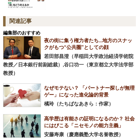
関連記事
編集部のおすすめ
夜の街に集う権力者たち...地方のスナッ
クがもつ“公共圏”としての顔
若田部昌澄（早稲田大学政治経済学術院
教授／日本銀行前副総裁）,谷口功一（東京都立大学法学部
教授）
なぜモテない？ 「パートナー探しが無理
ゲー」になった進化論的背景
橘玲（たちばなあきら：作家）
高学歴は有能さの証明になるのか？ 社会
にはびこる「ニセモノの能力主義」
安藤寿康（慶應義塾大学名誉教授）