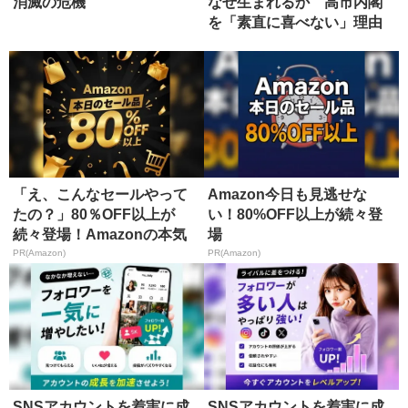
消滅の危機
なぜ生まれるか 高市内閣
を「素直に喜べない」理由
「え、こんなセールやって
Amazon今日も見逃せな
たの？」80％OFF以上が
い！80%OFF以上が続々登
続々登場！Amazonの本気
場
が...
PR(Amazon)
PR(Amazon)
SNSアカウントを着実に成
SNSアカウントを着実に成