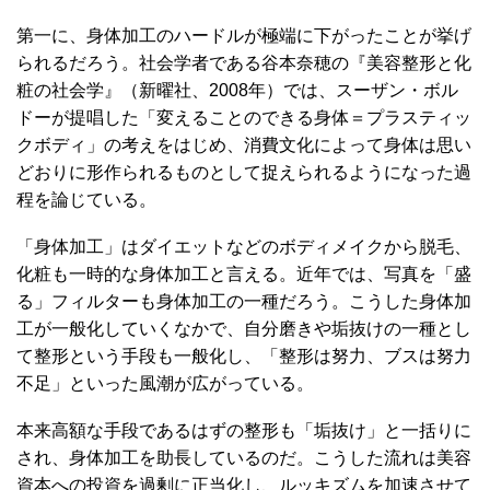
第一に、身体加工のハードルが極端に下がったことが挙げ
られるだろう。社会学者である谷本奈穂の『美容整形と化
粧の社会学』（新曜社、2008年）では、スーザン・ボル
ドーが提唱した「変えることのできる身体＝プラスティッ
クボディ」の考えをはじめ、消費文化によって身体は思い
どおりに形作られるものとして捉えられるようになった過
程を論じている。
「身体加工」はダイエットなどのボディメイクから脱毛、
化粧も一時的な身体加工と言える。近年では、写真を「盛
る」フィルターも身体加工の一種だろう。こうした身体加
工が一般化していくなかで、自分磨きや垢抜けの一種とし
て整形という手段も一般化し、「整形は努力、ブスは努力
不足」といった風潮が広がっている。
本来高額な手段であるはずの整形も「垢抜け」と一括りに
され、身体加工を助長しているのだ。こうした流れは美容
資本への投資を過剰に正当化し、ルッキズムを加速させて