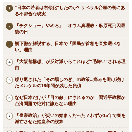
“日本の若者は右傾化”したのか? リベラル台頭の裏にあ
る不都合な現実
「チクショー。やめろ」 オウム真理教・麻原死刑囚最
後の日
橋下徹が解説する、日本で「国民が首相を直接選べな
い」理由
「大阪都構想」が反対派からこれほど“毛嫌い”される理
由
繰り返された「その場しのぎ」の政策...痛みを避け続け
たメルケルの16年間が残した負債
なぜ日本だけが「目の敵」にされるのか 習近平政権が
台湾問題で絶対に譲らない理由
「皇帝政治」が災いの始まりだった？わずか15年で秦を
滅亡させた始皇帝の誤算