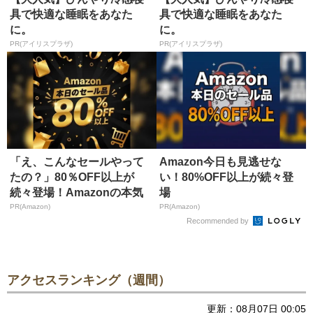
具で快適な睡眠をあなた
具で快適な睡眠をあなた
に。
に。
PR(アイリスプラザ)
PR(アイリスプラザ)
「え、こんなセールやって
Amazon今日も見逃せな
たの？」80％OFF以上が
い！80%OFF以上が続々登
続々登場！Amazonの本気
場
が...
PR(Amazon)
PR(Amazon)
Recommended by
アクセスランキング（週間）
更新：08月07日 00:05