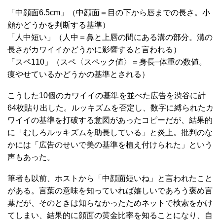
「中顔面6.5cm」（中顔面＝目の下から唇までの長さ。小
顔かどうかを判断する基準）
「人中短い」（人中＝鼻と上唇の間にある溝の部分。溝の
長さがカワイイかどうかに影響すると言われる）
「スペ110」（スペ〈スペック値〉＝身長−体重の数値。
痩やせているかどうかの基準とされる）
こうした10個のカワイイの基準を並べた広告を渋谷に計
64枚貼り出した。ルッキズムを否定し、数字に縛られたカ
ワイイの基準を打破する意図があったコピーだが、結果的
に「むしろルッキズムを助長している」と炎上。批判のな
かには「広告のせいで美の基準を植え付けられた」という
声もあった。
筆者も以前、ホストから「中顔面短いね」と言われたこと
がある。言葉の意味を知っていれば嬉しいであろう褒め言
葉だが、そのときは知らなかったためネットで検索をかけ
てしまい、結果的に顔面の黄金比率を知ることになり、自