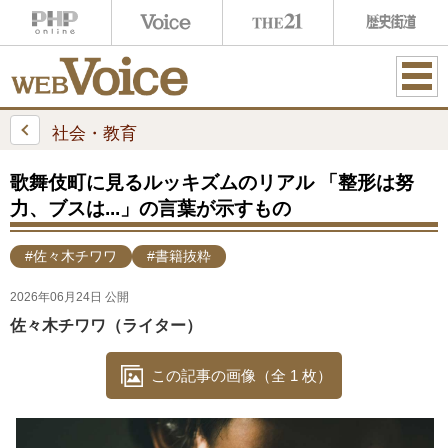
ME
NU
社会・教育
歌舞伎町に見るルッキズムのリアル 「整形は努
力、ブスは...」の言葉が示すもの
#佐々木チワワ
#書籍抜粋
2026年06月24日 公開
佐々木チワワ（ライター）
この記事の画像（全 1 枚）