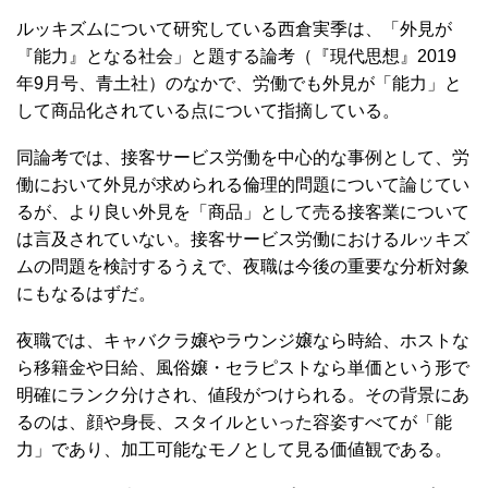
ルッキズムについて研究している西倉実季は、「外見が
『能力』となる社会」と題する論考（『現代思想』2019
年9月号、青土社）のなかで、労働でも外見が「能力」と
して商品化されている点について指摘している。
同論考では、接客サービス労働を中心的な事例として、労
働において外見が求められる倫理的問題について論じてい
るが、より良い外見を「商品」として売る接客業について
は言及されていない。接客サービス労働におけるルッキズ
ムの問題を検討するうえで、夜職は今後の重要な分析対象
にもなるはずだ。
夜職では、キャバクラ嬢やラウンジ嬢なら時給、ホストな
ら移籍金や日給、風俗嬢・セラピストなら単価という形で
明確にランク分けされ、値段がつけられる。その背景にあ
るのは、顔や身長、スタイルといった容姿すべてが「能
力」であり、加工可能なモノとして見る価値観である。