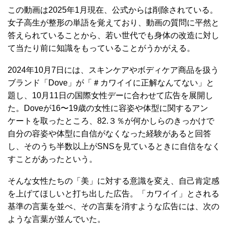
この動画は2025年1月現在、公式からは削除されている。
女子高生が整形の単語を覚えており、動画の質問に平然と
答えられていることから、若い世代でも身体の改造に対し
て当たり前に知識をもっていることがうかがえる。
2024年10月7日には、スキンケアやボディケア商品を扱う
ブランド「Dove」が「＃カワイイに正解なんてない」と
題し、10月11日の国際女性デーに合わせて広告を展開し
た。Doveが16〜19歳の女性に容姿や体型に関するアン
ケートを取ったところ、82.３％が何かしらのきっかけで
自分の容姿や体型に自信がなくなった経験があると回答
し、そのうち半数以上がSNSを見ているときに自信をなく
すことがあったという。
そんな女性たちの「美」に対する意識を変え、自己肯定感
を上げてほしいと打ち出した広告。「カワイイ」とされる
基準の言葉を並べ、その言葉を消すような広告には、次の
ような言葉が並んでいた。