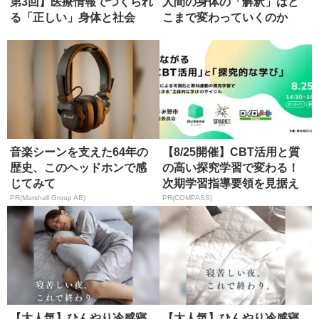
第3回】医療情報でつくられ
人間の身体の「解釈」はど
る「正しい」身体と社会
こまで変わっていくのか
（ディス...
音楽シーンを支えた64年の
【8/25開催】CBT活用と質
歴史、このヘッドホンで感
の高い探究学習で変わる！
じてみて
次期学習指導要領を見据え
た...
PR(Marshall Group AB)
PR(COMPASS)
【大人気】ひんやり冷感寝
【大人気】ひんやり冷感寝