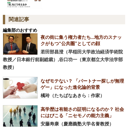
関連記事
編集部のおすすめ
夜の街に集う権力者たち...地方のスナッ
クがもつ“公共圏”としての顔
若田部昌澄（早稲田大学政治経済学術院
教授／日本銀行前副総裁）,谷口功一（東京都立大学法学部
教授）
なぜモテない？ 「パートナー探しが無理
ゲー」になった進化論的背景
橘玲（たちばなあきら：作家）
高学歴は有能さの証明になるのか？ 社会
にはびこる「ニセモノの能力主義」
安藤寿康（慶應義塾大学名誉教授）