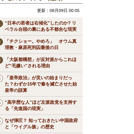
更新：08月09日 00:05
“日本の若者は右傾化”したのか? リ
ベラル台頭の裏にある不都合な現実
「チクショー。やめろ」 オウム真
理教・麻原死刑囚最後の日
「大阪都構想」が反対派からこれほ
ど“毛嫌い”される理由
「皇帝政治」が災いの始まりだっ
た？わずか15年で秦を滅亡させた始
皇帝の誤算
“高学歴な人”ほど左派政党を支持す
る「先進国の現実」
なぜ弾圧？ 知っておきたい中国政府
と「ウイグル族」の歴史