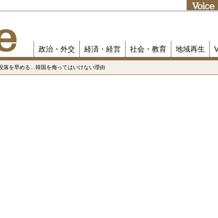
政治・外交
経済・経営
社会・教育
地域再生
の没落を早める…韓国を侮ってはいけない理由