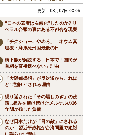
更新：08月07日 00:05
“日本の若者は右傾化”したのか? リ
ベラル台頭の裏にある不都合な現実
「チクショー。やめろ」 オウム真
理教・麻原死刑囚最後の日
橋下徹が解説する、日本で「国民が
首相を直接選べない」理由
「大阪都構想」が反対派からこれほ
ど“毛嫌い”される理由
繰り返された「その場しのぎ」の政
策...痛みを避け続けたメルケルの16
年間が残した負債
なぜ日本だけが「目の敵」にされる
のか 習近平政権が台湾問題で絶対
に譲らない理由