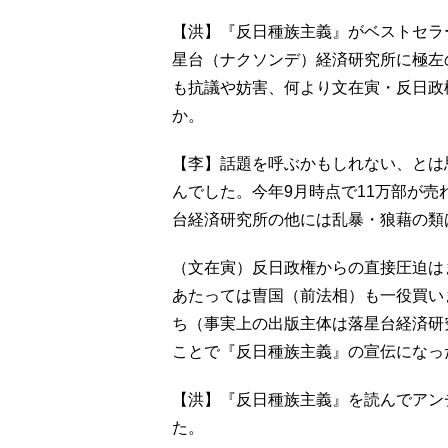
【洪】『反日種族主義』がベストセラ
星台（ナクソンデ）経済研究所に極左
も抗議や妨害、何より文在寅・反日政
か。
【李】話題を呼ぶかもしれない、とは
んでした。今年9月時点で11万部が売
台経済研究所の他には乱暴・狼藉の類
（文在寅）反日政権からの直接圧迫は
あたっては曺国（前法相）も一役買い
ち（事実上の出版主体は落星台経済研
ことで『反日種族主義』の宣伝にな
【洪】『反日種族主義』を読んでアン
た。