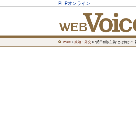
PHPオンライン
Voice
»
政治・外交
» “反日種族主義”とは何か