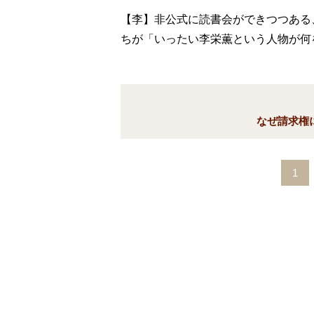
【李】非公式に読書会ができつつある
ちが「いったい李栄薫という人物が何
なぜ請求権
1