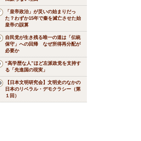
「皇帝政治」が災いの始まりだっ
た？わずか15年で秦を滅亡させた始
皇帝の誤算
自民党が生き残る唯一の道は「伝統
保守」への回帰 なぜ所得再分配が
必要か
“高学歴な人”ほど左派政党を支持す
る「先進国の現実」
【日本文明研究会】文明史のなかの
日本のリベラル・デモクラシー（第
１回）