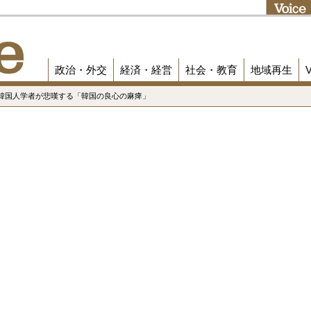
政治・外交
経済・経営
社会・教育
地域再生
？ 韓国人学者が悲嘆する「韓国の良心の麻痺」