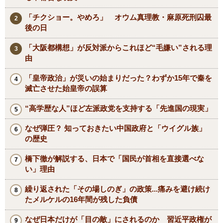
「チクショー。やめろ」 オウム真理教・麻原死刑囚最
後の日
「大阪都構想」が反対派からこれほど“毛嫌い”される理
由
「皇帝政治」が災いの始まりだった？わずか15年で秦を
滅亡させた始皇帝の誤算
“高学歴な人”ほど左派政党を支持する「先進国の現実」
なぜ弾圧？ 知っておきたい中国政府と「ウイグル族」
の歴史
橋下徹が解説する、日本で「国民が首相を直接選べな
い」理由
繰り返された「その場しのぎ」の政策...痛みを避け続け
たメルケルの16年間が残した負債
なぜ日本だけが「目の敵」にされるのか 習近平政権が