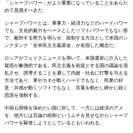
「シャープパワー」がより重要になっていることをあらた
めて意識すべきだ。
シャープパワーとは、軍事力・経済力などのハードパワー
でも、文化的魅力をベースとしたソフトパワーでもない形
で、敵対する勢力を弱らせ、統制する方法として米国のシ
ンクタンク「全米民主主義基金」が名指した概念だ。
ロシアがフェイクニュースを用いて、米国選挙に介入した
疑惑が象徴的である。民主主義を前提とする国の議論を混
乱させ、誘導することを通して内政・社会に打撃を与える
方法であり、軍やカネが動くハードでもなく、民衆の好
意・共感が動くソフトでもなく、言葉を動かし静かに鋭く
思惑を強制する。
中国も関係を深めたい国に対して、一方には経済のアメ
を、他方には言論の統制というムチを見せながらシャープ
パワーを駆使しようとしているともいわれる。