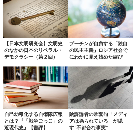
【日本文明研究会】文明史
プーチンが自負する「独自
のなかの日本のリベラル・
の民主主義」ロシア社会で
デモクラシー（第２回）
にわかに見え始めた綻び
【後編】
自己幼稚化する自衛隊広報
陰謀論者の常套句「メディ
とは？『「戦争ごっこ」の
アは操られている」が隠
近現代史』【書評】
す”不都合な事実”