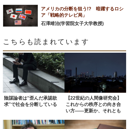
アメリカの分断を狙う!? 暗躍するロシ
ア「戦略的テレビ局」
石澤靖治(学習院女子大学教授)
こちらも読まれています
陰謀論者は“歪んだ承認欲
【22世紀の人間像研究会】
求”で社会を分断している
これからの秩序との向き合
い方――更新か、それとも
虚無か...