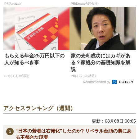
が...
PR(Amazon)
PR(Dreaw合同会社)
もらえる年金25万円以下の
家の売却成功にはカギがあ
人が知るべき事
る？家処分の基礎知識を解
説
PR(くらしの話題)
PR(くらしの話題)
Recommended by
アクセスランキング（週間）
更新：08月08日 00:05
“日本の若者は右傾化”したのか? リベラル台頭の裏にあ
る不都合な現実