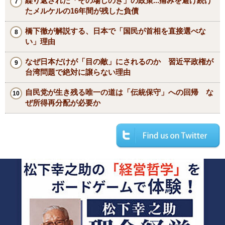
繰り返された「その場しのぎ」の政策...痛みを避け続け
たメルケルの16年間が残した負債
橋下徹が解説する、日本で「国民が首相を直接選べな
い」理由
なぜ日本だけが「目の敵」にされるのか 習近平政権が
台湾問題で絶対に譲らない理由
自民党が生き残る唯一の道は「伝統保守」への回帰 な
ぜ所得再分配が必要か