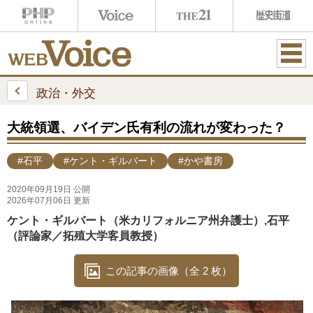
ME
NU
政治・外交
大統領選、バイデン氏有利の流れが変わった？
#石平
#ケント・ギルバート
#かや書房
2020年09月19日 公開
2026年07月06日 更新
ケント・ギルバート（米カリフォルニア州弁護士）,石平
（評論家／拓殖大学客員教授）
この記事の画像（全 2 枚）