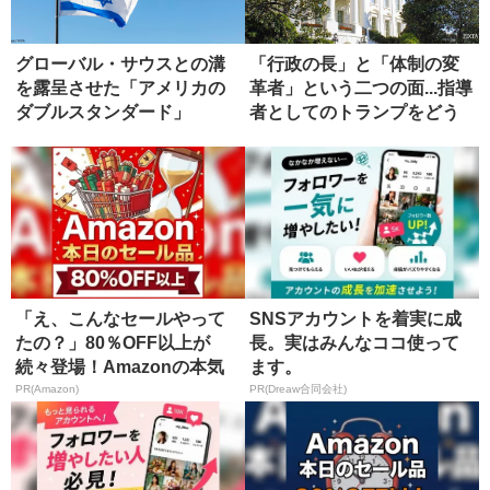
グローバル・サウスとの溝
「行政の長」と「体制の変
を露呈させた「アメリカの
革者」という二つの面...指導
ダブルスタンダード」
者としてのトランプをどう
評...
「え、こんなセールやって
SNSアカウントを着実に成
たの？」80％OFF以上が
長。実はみんなココ使って
続々登場！Amazonの本気
ます。
が...
PR(Amazon)
PR(Dreaw合同会社)