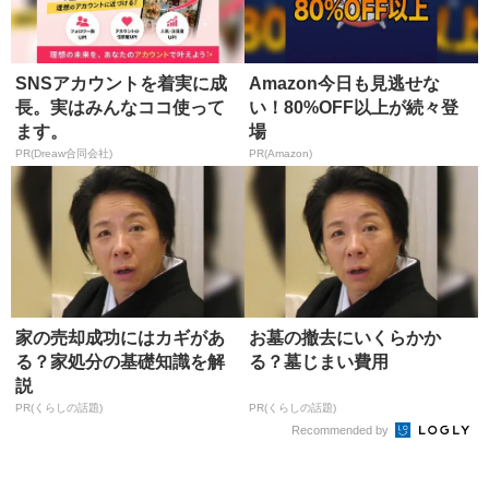
SNSアカウントを着実に成
Amazon今日も見逃せな
長。実はみんなココ使って
い！80%OFF以上が続々登
ます。
場
PR(Dreaw合同会社)
PR(Amazon)
家の売却成功にはカギがあ
お墓の撤去にいくらかか
る？家処分の基礎知識を解
る？墓じまい費用
説
PR(くらしの話題)
PR(くらしの話題)
Recommended by