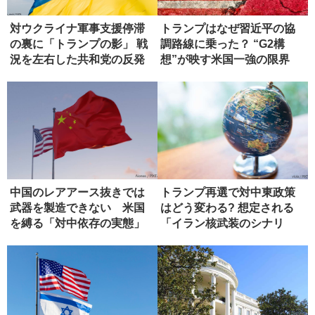
対ウクライナ軍事支援停滞
トランプはなぜ習近平の協
の裏に「トランプの影」 戦
調路線に乗った？ “G2構
況を左右した共和党の反発
想”が映す米国一強の限界
中国のレアアース抜きでは
トランプ再選で対中東政策
武器を製造できない 米国
はどう変わる? 想定される
を縛る「対中依存の実態」
「イラン核武装のシナリ
オ」