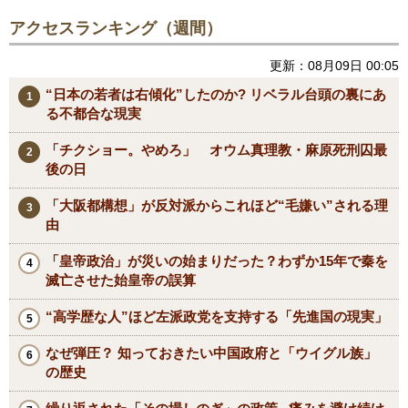
アクセスランキング（週間）
更新：08月09日 00:05
“日本の若者は右傾化”したのか? リベラル台頭の裏にあ
る不都合な現実
「チクショー。やめろ」 オウム真理教・麻原死刑囚最
後の日
「大阪都構想」が反対派からこれほど“毛嫌い”される理
由
「皇帝政治」が災いの始まりだった？わずか15年で秦を
滅亡させた始皇帝の誤算
“高学歴な人”ほど左派政党を支持する「先進国の現実」
なぜ弾圧？ 知っておきたい中国政府と「ウイグル族」
の歴史