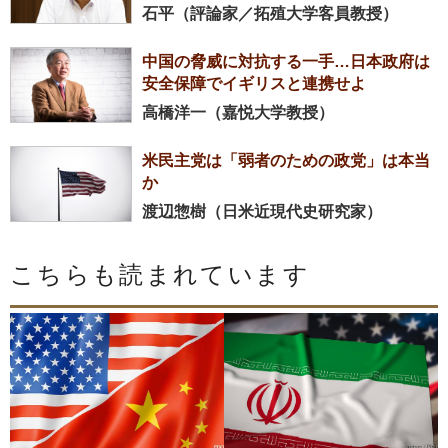
石平（評論家／拓殖大学客員教授）
中国の脅威に対抗する一手…日本政府は
安全保障でイギリスと連携せよ
高橋洋一（嘉悦大学教授）
米民主党は「弱者のための政党」は本当
か
渡辺惣樹（日米近現代史研究家）
こちらも読まれています