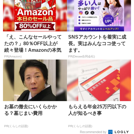
「え、こんなセールやって
SNSアカウントを着実に成
たの？」80％OFF以上が
長。実はみんなココ使って
続々登場！Amazonの本気
ます。
が...
PR(Amazon)
PR(Dreaw合同会社)
お墓の撤去にいくらかか
もらえる年金25万円以下の
る？墓じまい費用
人が知るべき事
PR(くらしの話題)
PR(くらしの話題)
Recommended by