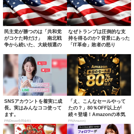
民主党が勝つのは「共和党
なぜトランプは圧倒的な支
がコケた時だけ」 南北戦
持を得るのか? 背景にあった
争から続いた、大統領選の
「IT革命」敗者の怒り
ジンクス
SNSアカウントを着実に成
「え、こんなセールやって
長。実はみんなココ使って
たの？」80％OFF以上が
ます。
続々登場！Amazonの本気
が...
PR(Dreaw合同会社)
PR(Amazon)