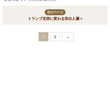
次のページ
トランプ支持に変わる非白人層 >
1
2
→