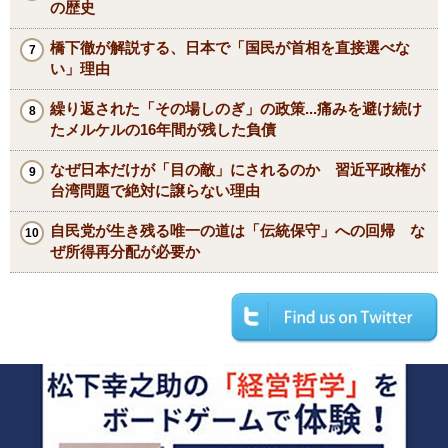
の歴史
橋下徹が解説する、日本で「国民が首相を直接選べな
い」理由
繰り返された「その場しのぎ」の政策...痛みを避け続け
たメルケルの16年間が残した負債
なぜ日本だけが「目の敵」にされるのか 習近平政権が
台湾問題で絶対に譲らない理由
自民党が生き残る唯一の道は「伝統保守」への回帰 な
ぜ所得再分配が必要か