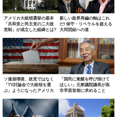
アメリカ大統領選挙の基本
新しい政界再編の軸はこれ
「共和党と民主党の二大政
だ! 保守・リベラルを超える
党制」が成立した経緯とは?
大同団結への道
ソ連崩壊後、政党ではなく
「国民に覚醒を呼び掛けて
「TV討論会で大統領を選
ほしい」元衆議院議長が高
ぶ」ようになったアメリカ
市早苗首相に求めること
国民