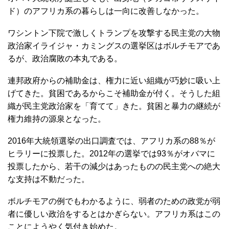
ド）のアフリカ系の暮らしは一向に改善しなかった。
ワシントン下院で激しくトランプを攻撃する民主党の大物
政治家イライジャ・カミングスの選挙区はボルチモアであ
るが、政治腐敗の本丸である。
連邦政府からの補助金は、権力に近い組織が巧妙に吸い上
げてきた。貧困であるからこそ補助金が付く。そうした組
織が民主党政治家を「育てて」きた。貧困と暴力の継続が
権力維持の源泉となった。
2016年大統領選挙の出口調査では、アフリカ系の88％が
ヒラリーに投票した。2012年の選挙では93％がオバマに
投票したから、若干の減少はあったものの民主党への絶大
な支持は不動だった。
ボルチモアの例でもわかるように、弱者のための政党が弱
者に優しい政治をするとはかぎらない。アフリカ系はこの
ことにようやく気付き始めた。