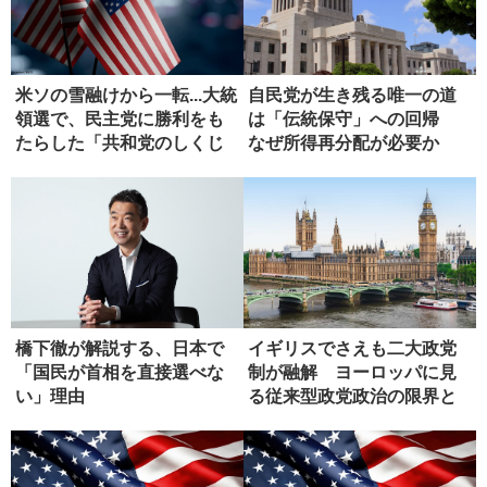
米ソの雪融けから一転...大統
自民党が生き残る唯一の道
領選で、民主党に勝利をも
は「伝統保守」への回帰
たらした「共和党のしくじ
なぜ所得再分配が必要か
り...
橋下徹が解説する、日本で
イギリスでさえも二大政党
「国民が首相を直接選べな
制が融解 ヨーロッパに見
い」理由
る従来型政党政治の限界と
模索