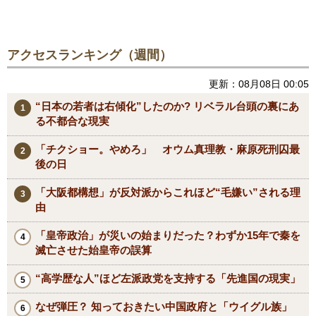
アクセスランキング（週間）
更新：08月08日 00:05
“日本の若者は右傾化”したのか? リベラル台頭の裏にあ
る不都合な現実
「チクショー。やめろ」 オウム真理教・麻原死刑囚最
後の日
「大阪都構想」が反対派からこれほど“毛嫌い”される理
由
「皇帝政治」が災いの始まりだった？わずか15年で秦を
滅亡させた始皇帝の誤算
“高学歴な人”ほど左派政党を支持する「先進国の現実」
なぜ弾圧？ 知っておきたい中国政府と「ウイグル族」