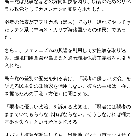
民主党は見事なほどの方向転換を図り、弱者のためのリベ
ラル政党としてカメレオン的変身を果たした。
弱者の代表がアフリカ系（黒人）であり、遅れてやってき
たラテン系（中南米・カリブ海諸国からの移民）であっ
た。
さらに、フェミニズムの興隆を利用して女性層を取り込
み、環境問題意識が高まると過激環境保護主義者をも引き
入れた。
民主党の差別の歴史を知る者は、「弱者に優しい政治」を
訴える民主党の政治家を信用しない。彼らの主張は、権力
を握るための手段（方便）に聞こえる。
「弱者に優しい政治」を訴える政党は、「弱者には弱者の
ままでいてもらわなければならない。そうしなければ権力
基盤を失う」という矛盾を抱える。
オバマ大統領が誕生しても、出身地（シカゴ市サウスサイ