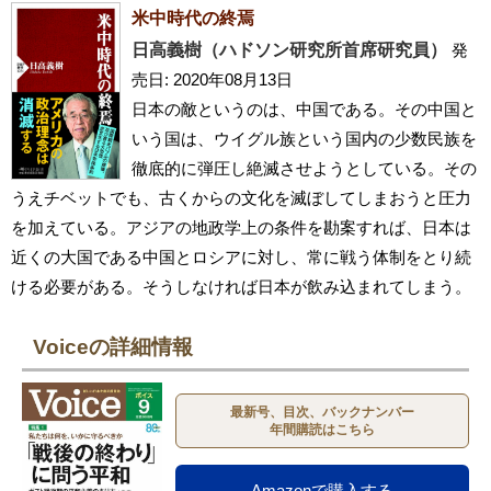
米中時代の終焉
日高義樹（ハドソン研究所首席研究員）
発
売日: 2020年08月13日
日本の敵というのは、中国である。その中国と
いう国は、ウイグル族という国内の少数民族を
徹底的に弾圧し絶滅させようとしている。その
うえチベットでも、古くからの文化を滅ぼしてしまおうと圧力
を加えている。アジアの地政学上の条件を勘案すれば、日本は
近くの大国である中国とロシアに対し、常に戦う体制をとり続
ける必要がある。そうしなければ日本が飲み込まれてしまう。
Voiceの詳細情報
最新号、目次、バックナンバー
年間購読はこちら
Amazonで購入する