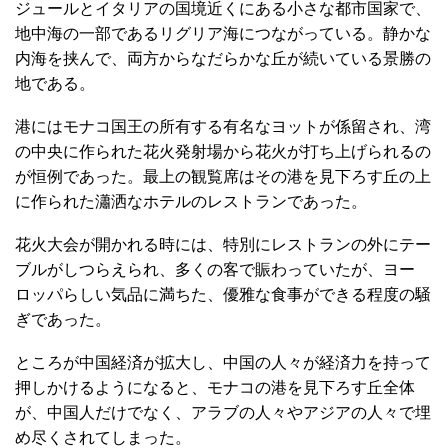
ジュールとイタリアの国境近くにある小さな都市国家で、
地中海の一部であるリグリア海につながっている。静かな
内海を挟んで、両方からなだらかな丘が続いている景勝の
地である。
港にはモナコ国王の所有する有名なヨットが係留され、湾
の中央に作られた花火発射場から花火が打ち上げられるの
が恒例であった。最上の観覧席はその港を見下ろす丘の上
に作られた瀟洒なホテルのレストランであった。
花火大会が開かれる時には、特別にレストランの外にテー
ブルがしつらえられ、多くの客で賑わっていたが、ヨー
ロッパらしい気品に満ちた、優雅な食事ができる程度の騒
ぎであった。
ところが中国経済が拡大し、中国の人々が経済力を持って
押しかけるようになると、モナコの港を見下ろす丘全体
が、中国人だけでなく、アラブの人々やアジアの人々で埋
め尽くされてしまった。