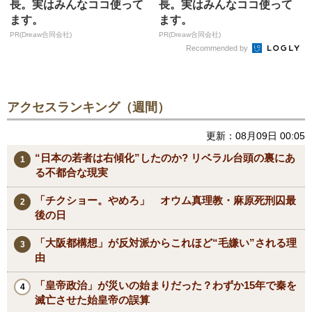
長。実はみんなココ使って
長。実はみんなココ使って
ます。
ます。
PR(Dreaw合同会社)
PR(Dreaw合同会社)
Recommended by
アクセスランキング（週間）
更新：08月09日 00:05
“日本の若者は右傾化”したのか? リベラル台頭の裏にあ
る不都合な現実
「チクショー。やめろ」 オウム真理教・麻原死刑囚最
後の日
「大阪都構想」が反対派からこれほど“毛嫌い”される理
由
「皇帝政治」が災いの始まりだった？わずか15年で秦を
滅亡させた始皇帝の誤算