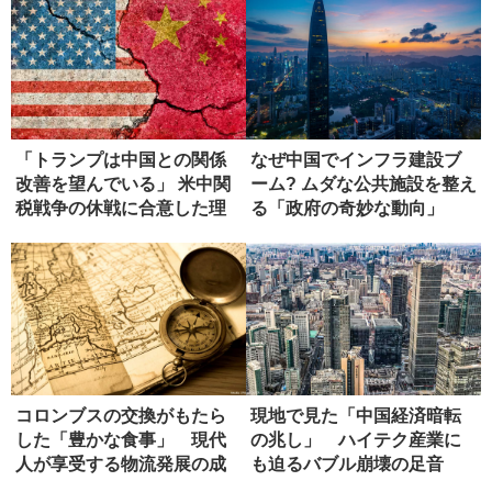
「トランプは中国との関係
なぜ中国でインフラ建設ブ
改善を望んでいる」 米中関
ーム? ムダな公共施設を整え
税戦争の休戦に合意した理
る「政府の奇妙な動向」
由
コロンブスの交換がもたら
現地で見た「中国経済暗転
した「豊かな食事」 現代
の兆し」 ハイテク産業に
人が享受する物流発展の成
も迫るバブル崩壊の足音
果