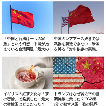
「中国と台湾は一つの家
中国のレアアース抜きでは
族」という幻想 中国が抱
武器を製造できない 米国
えている台湾問題「最大の
を縛る「対中依存の実態」
弱点」
イギリスの紅茶文化は「茶
トランプはなぜ習近平の協
の密輸」で発展した 最大
調路線に乗った？ “G2構
の密輸国はどこだった？
想”が映す米国一強の限界