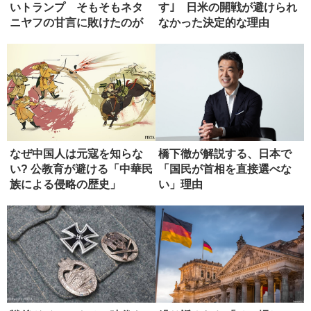
いトランプ そもそもネタ
す｣ 日米の開戦が避けられ
ニヤフの甘言に敗けたのが
なかった決定的な理由
失敗
なぜ中国人は元寇を知らな
橋下徹が解説する、日本で
い? 公教育が避ける「中華民
「国民が首相を直接選べな
族による侵略の歴史」
い」理由