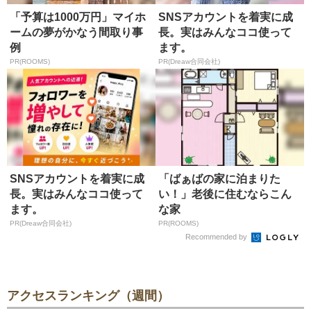
「予算は1000万円」マイホ
SNSアカウントを着実に成
ームの夢がかなう間取り事
長。実はみんなココ使って
例
ます。
PR(ROOMS)
PR(Dreaw合同会社)
SNSアカウントを着実に成
「ばぁばの家に泊まりた
長。実はみんなココ使って
い！」老後に住むならこん
ます。
な家
PR(Dreaw合同会社)
PR(ROOMS)
Recommended by
アクセスランキング（週間）