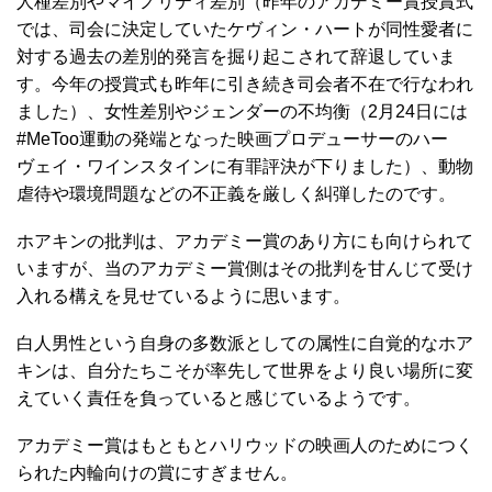
人種差別やマイノリティ差別（昨年のアカデミー賞授賞式
では、司会に決定していたケヴィン・ハートが同性愛者に
対する過去の差別的発言を掘り起こされて辞退していま
す。今年の授賞式も昨年に引き続き司会者不在で行なわれ
ました）、女性差別やジェンダーの不均衡（2月24日には
#MeToo運動の発端となった映画プロデューサーのハー
ヴェイ・ワインスタインに有罪評決が下りました）、動物
虐待や環境問題などの不正義を厳しく糾弾したのです。
ホアキンの批判は、アカデミー賞のあり方にも向けられて
いますが、当のアカデミー賞側はその批判を甘んじて受け
入れる構えを見せているように思います。
白人男性という自身の多数派としての属性に自覚的なホア
キンは、自分たちこそが率先して世界をより良い場所に変
えていく責任を負っていると感じているようです。
アカデミー賞はもともとハリウッドの映画人のためにつく
られた内輪向けの賞にすぎません。