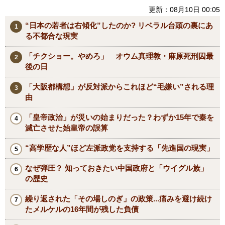
更新：08月10日 00:05
“日本の若者は右傾化”したのか? リベラル台頭の裏にあ
る不都合な現実
「チクショー。やめろ」 オウム真理教・麻原死刑囚最
後の日
「大阪都構想」が反対派からこれほど“毛嫌い”される理
由
「皇帝政治」が災いの始まりだった？わずか15年で秦を
滅亡させた始皇帝の誤算
“高学歴な人”ほど左派政党を支持する「先進国の現実」
なぜ弾圧？ 知っておきたい中国政府と「ウイグル族」
の歴史
繰り返された「その場しのぎ」の政策...痛みを避け続け
たメルケルの16年間が残した負債