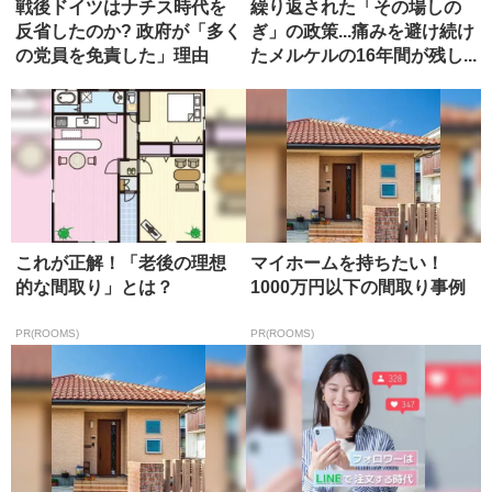
戦後ドイツはナチス時代を
繰り返された「その場しの
反省したのか? 政府が「多く
ぎ」の政策...痛みを避け続け
の党員を免責した」理由
たメルケルの16年間が残し...
これが正解！「老後の理想
マイホームを持ちたい！
的な間取り」とは？
1000万円以下の間取り事例
PR(ROOMS)
PR(ROOMS)