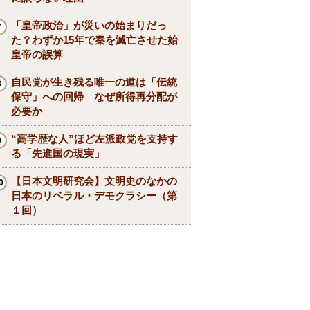
「皇帝政治」が災いの始まりだっ
た？わずか15年で秦を滅亡させた始
皇帝の誤算
自民党が生き残る唯一の道は「伝統
保守」への回帰 なぜ所得再分配が
必要か
“高学歴な人”ほど左派政党を支持す
る「先進国の現実」
【日本文明研究会】文明史のなかの
日本のリベラル・デモクラシー（第
１回）