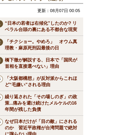
更新：08月07日 00:05
“日本の若者は右傾化”したのか? リ
ベラル台頭の裏にある不都合な現実
「チクショー。やめろ」 オウム真
理教・麻原死刑囚最後の日
橋下徹が解説する、日本で「国民が
首相を直接選べない」理由
「大阪都構想」が反対派からこれほ
ど“毛嫌い”される理由
繰り返された「その場しのぎ」の政
策...痛みを避け続けたメルケルの16
年間が残した負債
なぜ日本だけが「目の敵」にされる
のか 習近平政権が台湾問題で絶対
に譲らない理由