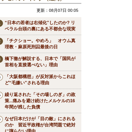
更新：08月07日 00:05
“日本の若者は右傾化”したのか? リ
ベラル台頭の裏にある不都合な現実
「チクショー。やめろ」 オウム真
理教・麻原死刑囚最後の日
橋下徹が解説する、日本で「国民が
首相を直接選べない」理由
「大阪都構想」が反対派からこれほ
ど“毛嫌い”される理由
繰り返された「その場しのぎ」の政
策...痛みを避け続けたメルケルの16
年間が残した負債
なぜ日本だけが「目の敵」にされる
のか 習近平政権が台湾問題で絶対
に譲らない理由