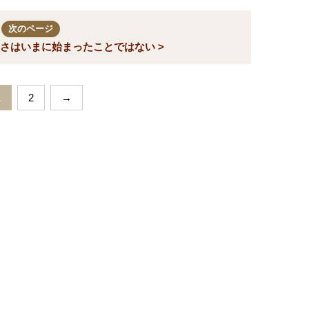
次のページ
さはいまに始まったことではない >
1
2
→