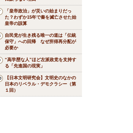
「皇帝政治」が災いの始まりだっ
た？わずか15年で秦を滅亡させた始
皇帝の誤算
自民党が生き残る唯一の道は「伝統
保守」への回帰 なぜ所得再分配が
必要か
“高学歴な人”ほど左派政党を支持す
る「先進国の現実」
【日本文明研究会】文明史のなかの
日本のリベラル・デモクラシー（第
１回）