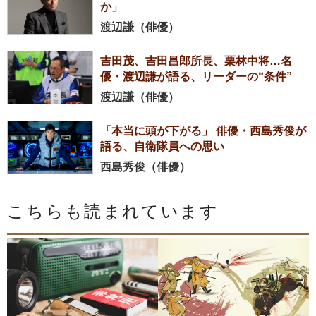
か」
渡辺謙（俳優）
吉田茂、吉田昌郎所長、栗林中将…名
優・渡辺謙が語る、リーダーの“条件”
渡辺謙（俳優）
「本当に頭が下がる」 俳優・西島秀俊が
語る、自衛隊員への思い
西島秀俊（俳優）
こちらも読まれています