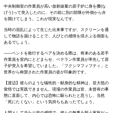
中央制御室の作業員が高い放射線量の原子炉に身を擲(な
げう)って突入したのに、その前に別の部隊が外側から弁
を開けてしまう。これが現実なんです。
当時の混乱によって生じた出来事ですが、スクリーンを通
して物語を届けることで、人びとの感情を揺さぶる側面も
あるでしょう。
――ベントを敢行するペアを決める際は、将来のある若手
作業員を室内にとどまらせ、ベテラン作業員が率先して原
子炉突入を希望していました。「フクシマフィフティ」と
世界から称賛された作業員の姿が印象的です。
【渡辺】彼らのような犠牲的・献身的な精神は、並大抵の
覚悟では実践できません。現場の作業員は皆、未曾有の事
態に直面して、内心では恐怖に駆られたと思うし、当然
「死にたくない」という気持ちもあったでしょう。
人間として当たり前の感情で、彼らの無事を願う家族だっ