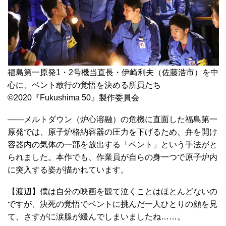
福島第一原発1・2号機当直長・伊崎利夫（佐藤浩市）を中
心に、ベント敢行の覚悟を決める所員たち
©2020『Fukushima 50』製作委員会
――メルトダウン（炉心溶融）の危機に直面した福島第一
原発では、原子炉格納容器の圧力を下げるため、弁を開け
容器内の気体の一部を放出する「ベント」という手法がと
られました。本作でも、作業員が自らの身一つで原子炉内
に突入する姿が描かれています。
【渡辺】僕は自分の映画を観て泣くことはほとんどないの
ですが、決死の覚悟でベントに挑んだ一人ひとりの顔を見
て、さすがに涙腺が緩んでしまいましたね……。