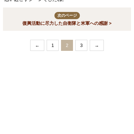
次のページ
復興活動に尽力した自衛隊と米軍への感謝 >
←
1
2
3
→