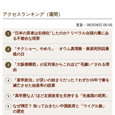
アクセスランキング（週間）
更新：08月08日 00:05
“日本の若者は右傾化”したのか? リベラル台頭の裏にあ
る不都合な現実
「チクショー。やめろ」 オウム真理教・麻原死刑囚最
後の日
「大阪都構想」が反対派からこれほど“毛嫌い”される理
由
「皇帝政治」が災いの始まりだった？わずか15年で秦を
滅亡させた始皇帝の誤算
“高学歴な人”ほど左派政党を支持する「先進国の現実」
なぜ弾圧？ 知っておきたい中国政府と「ウイグル族」
の歴史