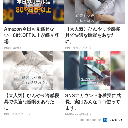
Amazon今日も見逃せな
【大人気】ひんやり冷感寝
い！80%OFF以上が続々登
具で快適な睡眠をあなた
場
に。
PR(Amazon)
PR(アイリスプラザ)
【大人気】ひんやり冷感寝
SNSアカウントを着実に成
具で快適な睡眠をあなた
長。実はみんなココ使って
に。
ます。
PR(アイリスプラザ)
PR(Dreaw合同会社)
Recommended by