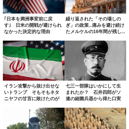
｢日本を満洲事変前に戻
繰り返された「その場しの
す｣ 日米の開戦が避けられ
ぎ」の政策...痛みを避け続け
なかった決定的な理由
たメルケルの16年間が残し...
イラン攻撃から抜け出せな
七三一部隊はいかにして生
いトランプ そもそもネタ
まれたか？ 石井四郎がソ
ニヤフの甘言に敗けたのが
連の細菌兵器から得た口実
失敗