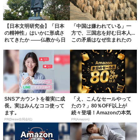
【日本文明研究会】「日本
「中国は嫌われている」一
の精神性」はいかに形成さ
方で、三国志を好む日本人...
れてきたか ――仏教から日
この矛盾はなぜ生まれたの
本政治...
か...
SNSアカウントを着実に成
「え、こんなセールやって
長。実はみんなココ使って
たの？」80％OFF以上が
ます。
続々登場！Amazonの本気
が...
PR(Dreaw合同会社)
PR(Amazon)