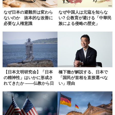
なぜ日本の避難所は変わら
なぜ中国人は元寇を知らな
ないのか 抜本的な改善に
い? 公教育が避ける「中華民
必要な人権意識
族による侵略の歴史」
【日本文明研究会】「日本
橋下徹が解説する、日本で
の精神性」はいかに形成さ
「国民が首相を直接選べな
れてきたか ――仏教から日
い」理由
本政治...