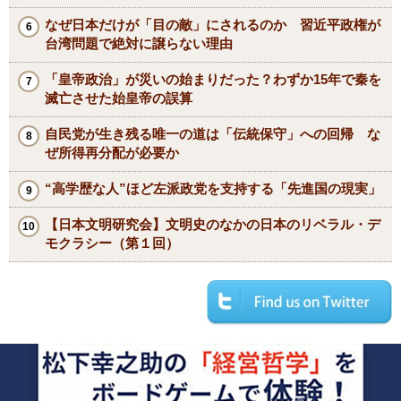
なぜ日本だけが「目の敵」にされるのか 習近平政権が
台湾問題で絶対に譲らない理由
「皇帝政治」が災いの始まりだった？わずか15年で秦を
滅亡させた始皇帝の誤算
自民党が生き残る唯一の道は「伝統保守」への回帰 な
ぜ所得再分配が必要か
“高学歴な人”ほど左派政党を支持する「先進国の現実」
【日本文明研究会】文明史のなかの日本のリベラル・デ
モクラシー（第１回）