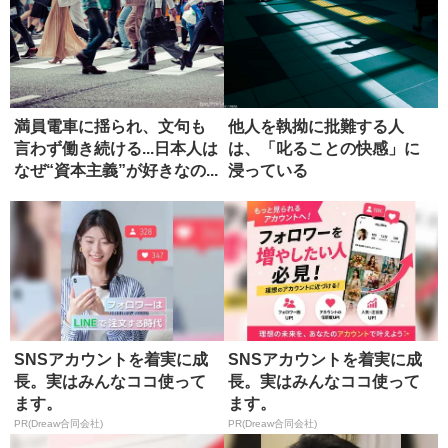
満員電車に揺られ、文句も
他人を執拗に批難する人
言わず働き続ける...日本人は
は、「叱ることの快感」に
なぜ“資本主義”が好きなの...
浸っている
SNSアカウントを着実に成
SNSアカウントを着実に成
長。実はみんなココ使って
長。実はみんなココ使って
ます。
ます。
PR(Dreaw合同会社)
PR(Dreaw合同会社)