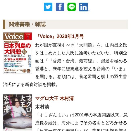
関連書籍・雑誌
『Voice』2020年1月号
わが国が直視すべき「大問題」を、山内昌之氏
をはじめとした六氏に論考いただいた。特別企
画は「『香港・台湾』最前線」。混迷を極める
香港と、来年に総統選を控える台湾の「いま」
を届ける。巻頭には、養老孟司と棋士の羽生善
治氏による新春対談を掲載。
マグロ大王 木村清
木村清
「すしざんまい」は2001年の本店開店以来、急
成長を続け、海外にまでその名をとどろかせる
「日本一有名な寿司店」だ。業界に衝撃を与え