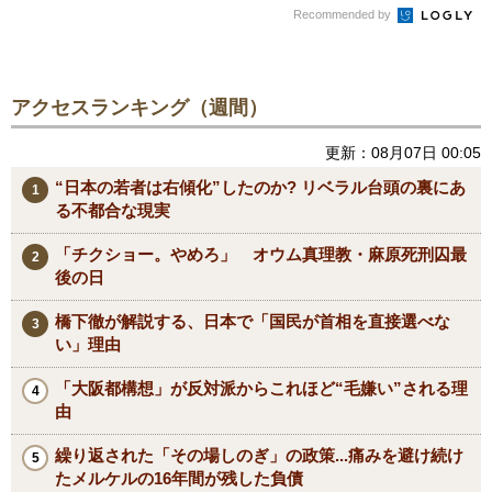
Recommended by
アクセスランキング（週間）
更新：08月07日 00:05
“日本の若者は右傾化”したのか? リベラル台頭の裏にあ
る不都合な現実
「チクショー。やめろ」 オウム真理教・麻原死刑囚最
後の日
橋下徹が解説する、日本で「国民が首相を直接選べな
い」理由
「大阪都構想」が反対派からこれほど“毛嫌い”される理
由
繰り返された「その場しのぎ」の政策...痛みを避け続け
たメルケルの16年間が残した負債