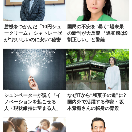
勝機をつかんだ「10円シュ
国民の不安を"暴く"堤未果
ークリーム」 シャトレーゼ
の新刊が大反響 「違和感は9
が“おいしいのに安い”秘密
割正しい」と警鐘
シュンペーターが説く「イ
なぜITから“和菓子の道”に?
ノベーションを起こせる
国内外で活躍する作家・坂
人・現状維持に留まる人」
本紫穗さんの転身の背景
の違い