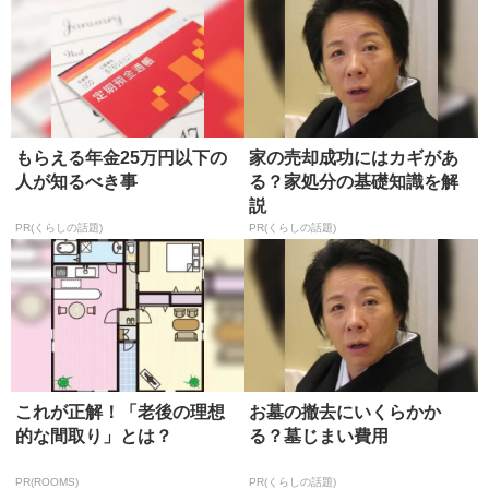
もらえる年金25万円以下の
家の売却成功にはカギがあ
人が知るべき事
る？家処分の基礎知識を解
説
PR(くらしの話題)
PR(くらしの話題)
これが正解！「老後の理想
お墓の撤去にいくらかか
的な間取り」とは？
る？墓じまい費用
PR(ROOMS)
PR(くらしの話題)