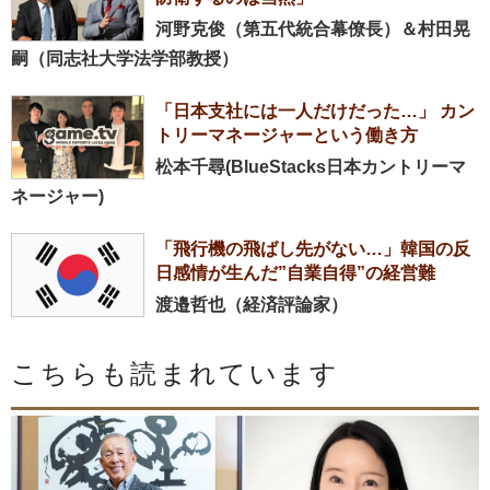
河野克俊（第五代統合幕僚長）＆村田晃
嗣（同志社大学法学部教授）
「日本支社には一人だけだった…」 カン
トリーマネージャーという働き方
松本千尋(BlueStacks日本カントリーマ
ネージャー)
「飛行機の飛ばし先がない…」韓国の反
日感情が生んだ”自業自得”の経営難
渡邉哲也（経済評論家）
こちらも読まれています