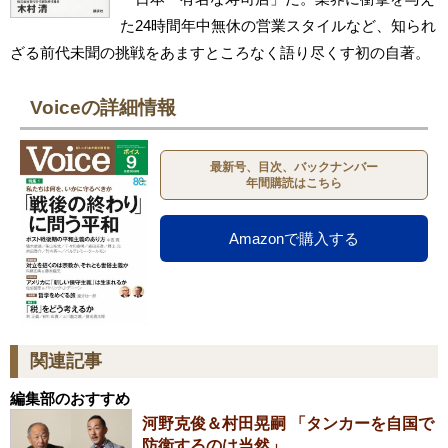
た24時間年中無休の営業スタイルなど、知られ
ざる前代未聞の挑戦をあますところなく語り尽くす初の自著。
Voiceの詳細情報
最新号、目次、バックナンバー
年間購読はこちら
Amazonで購入する
関連記事
編集部のおすすめ
河野克俊＆村田晃嗣 「タンカーを自国で
防衛するのは当然」