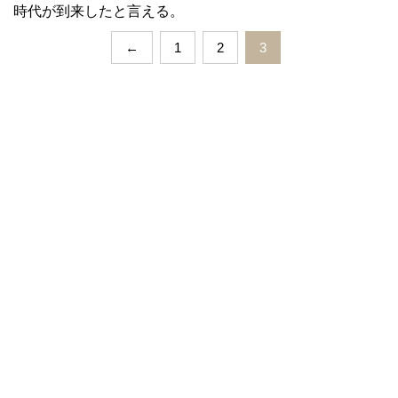
時代が到来したと言える。
←
1
2
3