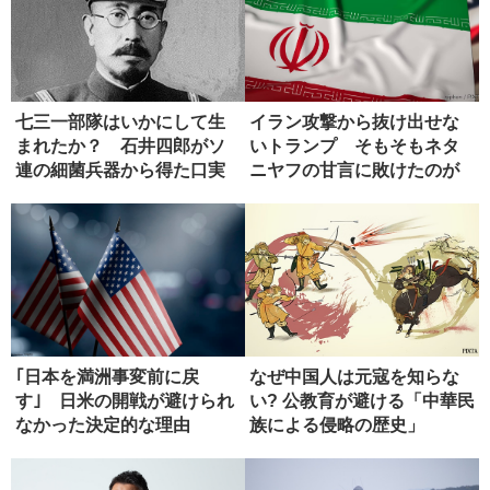
七三一部隊はいかにして生
イラン攻撃から抜け出せな
まれたか？ 石井四郎がソ
いトランプ そもそもネタ
連の細菌兵器から得た口実
ニヤフの甘言に敗けたのが
失敗
｢日本を満洲事変前に戻
なぜ中国人は元寇を知らな
す｣ 日米の開戦が避けられ
い? 公教育が避ける「中華民
なかった決定的な理由
族による侵略の歴史」