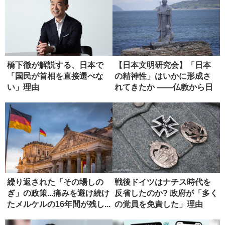
橋下徹が解説する、日本で
【日本文明研究会】「日本
「国民が首相を直接選べな
の精神性」はいかに形成さ
い」理由
れてきたか ――仏教から日
本政治...
繰り返された「その場しの
戦後ドイツはナチス時代を
ぎ」の政策...痛みを避け続け
反省したのか? 政府が「多く
たメルケルの16年間が残し...
の党員を免責した」理由