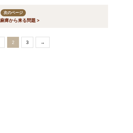
次のページ
麻痺から来る問題 >
2
3
→