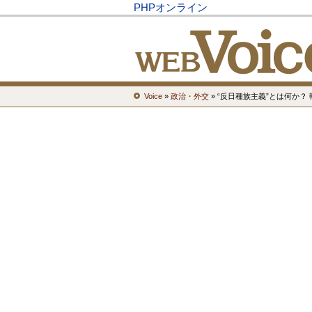
PHPオンライン
Voice
»
政治・外交
» “反日種族主義”とは何か