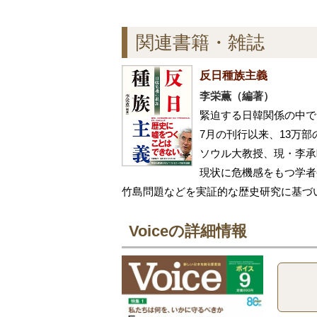
関連書籍・雑誌
反日種族主義
李栄薫（編著）
緊迫する日韓関係の中で
7月の刊行以来、13万
ソウル大教授、現・李承
現状に危機感をもつ学者
竹島問題などを実証的な歴史研究に基づ
Voiceの詳細情報