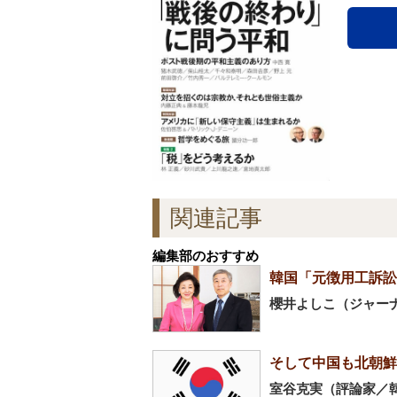
関連記事
編集部のおすすめ
韓国「元徴用工訴訟
櫻井よしこ（ジャー
そして中国も北朝鮮
室谷克実（評論家／