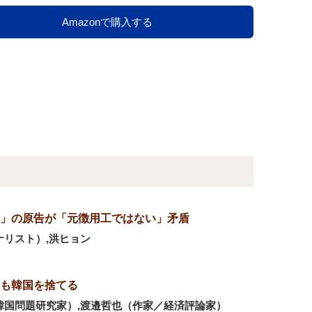
Amazonで購入する
」の原告が「元徴用工ではない」矛盾
ナリスト）,洪ヒョン
も韓国を捨てる
韓国問題研究家）,渡邉哲也（作家／経済評論家）