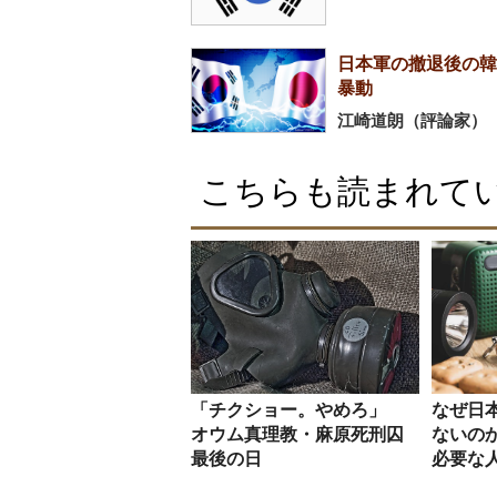
日本軍の撤退後の韓
暴動
江崎道朗（評論家）
こちらも読まれて
「チクショー。やめろ」
なぜ日
オウム真理教・麻原死刑囚
ないの
最後の日
必要な