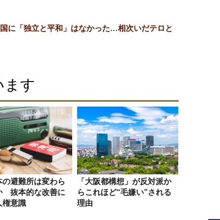
国に「独立と平和」はなかった…相次いだテロと
います
本の避難所は変わら
「大阪都構想」が反対派か
か 抜本的な改善に
らこれほど“毛嫌い”される
人権意識
理由