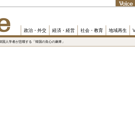
政治・外交
経済・経営
社会・教育
地域再生
？ 韓国人学者が悲嘆する「韓国の良心の麻痺」