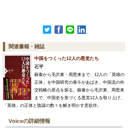
関連書籍・雑誌
中国をつくった12人の悪党たち
石平
蘇秦から毛沢東・周恩来まで、12人の「英雄の
正体」を中国研究の泰斗があばき、中国流の外
交戦略の原点を探る。蘇秦から毛沢東、周恩来
まで、中国史を形づくる悪党12人を取り上げ、
「英雄」の正体と陰謀の数々を解き明かす意欲作。
Voiceの詳細情報