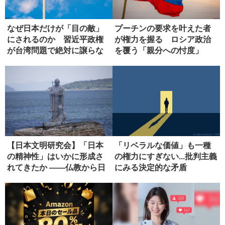
なぜ日本だけが「目の敵」
プーチンの要求を叶えた者
にされるのか 習近平政権
が権力を握る ロシア政治
が台湾問題で絶対に譲らな
を覆う「親分への忖度」
い理由
【日本文明研究会】「日本
「リベラルな価値」も一種
の精神性」はいかに形成さ
の権力にすぎない...批判主義
れてきたか ――仏教から日
にみる決定的な矛盾
本政治...