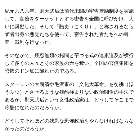
紀元六八六年、則天武后は前代未聞の密告奨励制度を実施
して、官僚をターゲットとする密告を全国に呼びかけ、大
いに奨励した。そして「酷吏（こくり）」と称されるなら
ず者出身の悪党たちを使って、密告された者たちへの尋
問・裁判を行なった。
そのなかで、残忍無類の拷問と芋づる式の連累追及が横行
して多くの人々とその家族の命を奪い、全国の官僚集団を
恐怖のドン底に陥れたのである。
スターリンの大粛清や毛沢東の「文化大革命」を彷彿（ほ
うふつ）とさせるような残酷極まりない政治闘争の手法で
あるが、則天武后という女性政治家は、どうしてそこまで
冷酷になれたのだろうか。
どうしてそれほどの残忍な恐怖政治をやらなければならな
かったのだろうか。