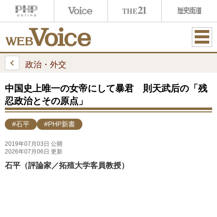
ME
NU
政治・外交
中国史上唯一の女帝にして暴君 則天武后の「残
忍政治とその原点」
#石平
#PHP新書
2019年07月03日 公開
2026年07月06日 更新
石平（評論家／拓殖大学客員教授）