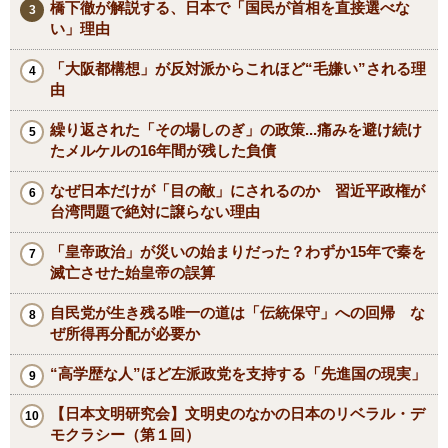
橋下徹が解説する、日本で「国民が首相を直接選べな
い」理由
「大阪都構想」が反対派からこれほど“毛嫌い”される理
由
繰り返された「その場しのぎ」の政策...痛みを避け続け
たメルケルの16年間が残した負債
なぜ日本だけが「目の敵」にされるのか 習近平政権が
台湾問題で絶対に譲らない理由
「皇帝政治」が災いの始まりだった？わずか15年で秦を
滅亡させた始皇帝の誤算
自民党が生き残る唯一の道は「伝統保守」への回帰 な
ぜ所得再分配が必要か
“高学歴な人”ほど左派政党を支持する「先進国の現実」
【日本文明研究会】文明史のなかの日本のリベラル・デ
モクラシー（第１回）