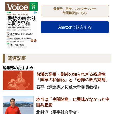
最新号、目次、バックナンバー
年間購読はこちら
Amazonで購入する
関連記事
編集部のおすすめ
前漢の高祖・劉邦の知られざる残虐性
「国家の私物化」と「恐怖の政治粛清」
石平（評論家／拓殖大学客員教授）
本当は「尖閣諸島」に興味がなかった中
国共産党
北村淳（軍事社会学者）