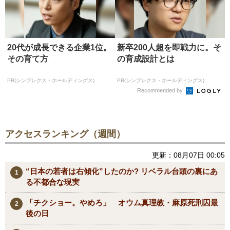
20代が成長できる企業1位。
新卒200人超を即戦力に。そ
その育て方
の育成設計とは
PR(シンプレクス・ホールディングス)
PR(シンプレクス・ホールディングス)
Recommended by
アクセスランキング（週間）
更新：08月07日 00:05
“日本の若者は右傾化”したのか? リベラル台頭の裏にあ
る不都合な現実
「チクショー。やめろ」 オウム真理教・麻原死刑囚最
後の日