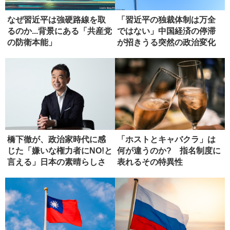
なぜ習近平は強硬路線を取
「習近平の独裁体制は万全
るのか...背景にある「共産党
ではない」中国経済の停滞
の防衛本能」
が招きうる突然の政治変化
橋下徹が、政治家時代に感
「ホストとキャバクラ」は
じた「嫌いな権力者にNO!と
何が違うのか? 指名制度に
言える」日本の素晴らしさ
表れるその特異性