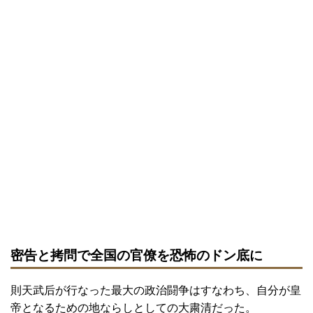
密告と拷問で全国の官僚を恐怖のドン底に
則天武后が行なった最大の政治闘争はすなわち、自分が皇
帝となるための地ならしとしての大粛清だった。