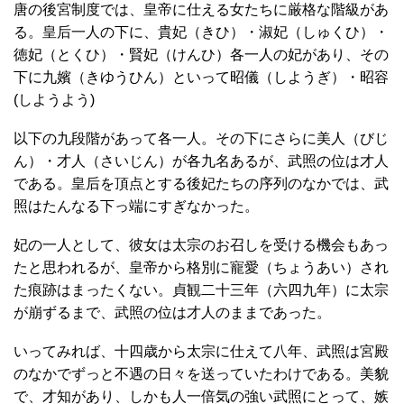
唐の後宮制度では、皇帝に仕える女たちに厳格な階級があ
る。皇后一人の下に、貴妃（きひ）・淑妃（しゅくひ）・
徳妃（とくひ）・賢妃（けんひ）各一人の妃があり、その
下に九嬪（きゆうひん）といって昭儀（しようぎ）・昭容
(しようよう)
以下の九段階があって各一人。その下にさらに美人（びじ
ん）・才人（さいじん）が各九名あるが、武照の位は才人
である。皇后を頂点とする後妃たちの序列のなかでは、武
照はたんなる下っ端にすぎなかった。
妃の一人として、彼女は太宗のお召しを受ける機会もあっ
たと思われるが、皇帝から格別に寵愛（ちょうあい）され
た痕跡はまったくない。貞観二十三年（六四九年）に太宗
が崩ずるまで、武照の位は才人のままであった。
いってみれば、十四歳から太宗に仕えて八年、武照は宮殿
のなかでずっと不遇の日々を送っていたわけである。美貌
で、才知があり、しかも人一倍気の強い武照にとって、嫉