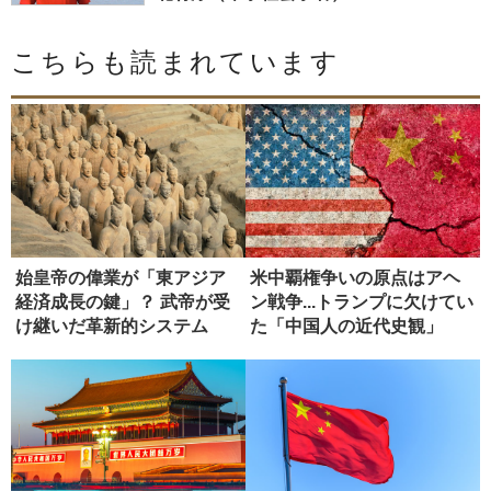
こちらも読まれています
始皇帝の偉業が「東アジア
米中覇権争いの原点はアヘ
経済成長の鍵」？ 武帝が受
ン戦争...トランプに欠けてい
け継いだ革新的システム
た「中国人の近代史観」