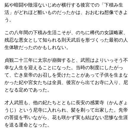
妬や暗闘や陰湿ないじめが横行する後宮での「下積み生
活」がどれほど酷いものだったかは、おおむね想像できよ
う。
この八年間の下積み生活こそが、のちに稀代の女謀略家、
残忍な悪女として知られる則天武后を形づくった最初の人
生体験だったのかもしれない。
貞観二十三年に太宗が崩御すると、武照はよりいっそう不
幸な人生を迎えることになった。当時の制度にしたがっ
て、亡き皇帝のお召しを受けたことがあって子供を生まな
かった妃や宮女たちは全員、後宮から出てお寺に入り、尼
となる定めであった。
才人武照も、他の妃たちとともに長安の感業寺（かんぎょ
うじ）という尼寺に入れられ、髪を剃って出家した。先帝
の菩提を弔いながら、花も咲かず実も結ばない悲惨な生涯
を送る運命となった。