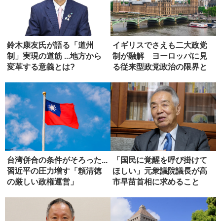
鈴木康友氏が語る「道州
イギリスでさえも二大政党
制」実現の道筋 ...地方から
制が融解 ヨーロッパに見
変革する意義とは?
る従来型政党政治の限界と
模索
台湾併合の条件がそろった...
「国民に覚醒を呼び掛けて
習近平の圧力増す「頼清徳
ほしい」元衆議院議長が高
の厳しい政権運営」
市早苗首相に求めること