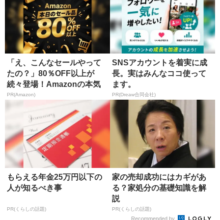
「え、こんなセールやって
SNSアカウントを着実に成
たの？」80％OFF以上が
長。実はみんなココ使って
続々登場！Amazonの本気
ます。
が...
PR(Amazon)
PR(Dreaw合同会社)
もらえる年金25万円以下の
家の売却成功にはカギがあ
人が知るべき事
る？家処分の基礎知識を解
説
PR(くらしの話題)
PR(くらしの話題)
Recommended by