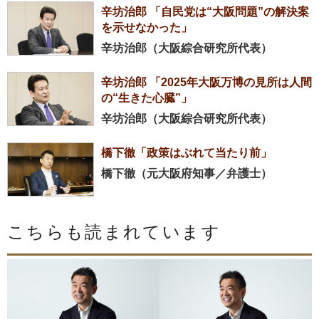
辛坊治郎 「自民党は“大阪問題”の解決案
を示せなかった」
辛坊治郎（大阪綜合研究所代表）
辛坊治郎 「2025年大阪万博の見所は人間
の“生きた心臓”」
辛坊治郎（大阪綜合研究所代表）
橋下徹「政策はぶれて当たり前」
橋下徹（元大阪府知事／弁護士）
こちらも読まれています