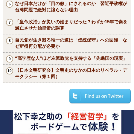
なぜ日本だけが「目の敵」にされるのか 習近平政権が
台湾問題で絶対に譲らない理由
「皇帝政治」が災いの始まりだった？わずか15年で秦を
滅亡させた始皇帝の誤算
自民党が生き残る唯一の道は「伝統保守」への回帰 な
ぜ所得再分配が必要か
“高学歴な人”ほど左派政党を支持する「先進国の現実」
【日本文明研究会】文明史のなかの日本のリベラル・デ
モクラシー（第１回）