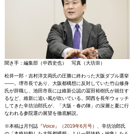
聞き手：編集部（中西史也） 写真（大坊崇）
松井一郎・吉村洋文両氏の圧勝に終わった大阪ダブル選挙
――。堺市長であり、大阪都構想に反対していた
竹山修身
氏が辞職し、池田市長には維新公認の冨田裕樹氏が就任す
るなど、維新に追い風が吹いている。
関西を長年ウォッチ
してきた辛坊治郎氏が、「大阪・春の陣」の深層と夏に行
なわれる参院選の展望を徹底解説。
※本稿は月刊誌
『Voice』（2019年6月号）
、辛坊治郎氏
の「本格始動した大阪都構想」より一部抜粋・編集したも