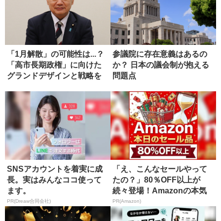
「1月解散」の可能性は...？
参議院に存在意義はあるの
「高市長期政権」に向けた
か？ 日本の議会制が抱える
グランドデザインと戦略を
問題点
語...
SNSアカウントを着実に成
「え、こんなセールやって
長。実はみんなココ使って
たの？」80％OFF以上が
ます。
続々登場！Amazonの本気
が...
PR(Dreaw合同会社)
PR(Amazon)