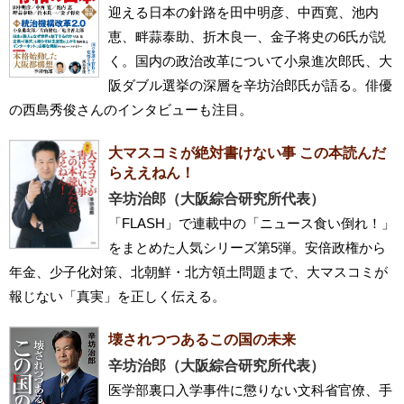
迎える日本の針路を田中明彦、中西寛、池内
恵、畔蒜泰助、折木良一、金子将史の6氏が説
く。国内の政治改革について小泉進次郎氏、大
阪ダブル選挙の深層を辛坊治郎氏が語る。俳優
の西島秀俊さんのインタビューも注目。
大マスコミが絶対書けない事 この本読んだ
らええねん！
辛坊治郎（大阪綜合研究所代表）
「FLASH」で連載中の「ニュース食い倒れ！」
をまとめた人気シリーズ第5弾。安倍政権から
年金、少子化対策、北朝鮮・北方領土問題まで、大マスコミが
報じない「真実」を正しく伝える。
壊されつつあるこの国の未来
辛坊治郎（大阪綜合研究所代表）
医学部裏口入学事件に懲りない文科省官僚、手