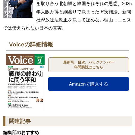
を取り合う北朝鮮と韓国それぞれの思惑、2025
年大阪万博と綱渡りで決まったIR実施法、新聞
社が放送法改正を決して認めない理由…ニュス
では伝えられない日本の真実。
Voiceの詳細情報
最新号、目次、バックナンバー
年間購読はこちら
Amazonで購入する
関連記事
編集部のおすすめ