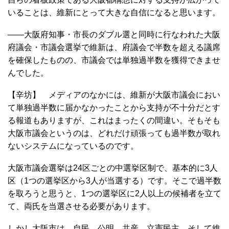
いることは、維新にとって大きな自信になると思います。
――大阪府知事・市長のダブル選と同時に行なわれた大阪
府議会・市議会選挙で維新は、府議会で半数を超える議席
を確保したものの、市議会では単独過半数を獲得できませ
んでした。
【辛坊】 メディアのなかには、維新が大阪市議会におい
て単独過半数に届かなかったことから支持が不十分だとす
る報道もありますが、これはまったくの間違い。そもそも
大阪市議会というのは、どれだけ頑張っても過半数が取れ
ないシステムになっているのです。
大阪市議会選挙は24区ごとの中選挙区制で、基本的に3人
区（1つの選挙区から3人が当選する）です。そこで過半数
を取ろうと思うと、1つの選挙区に2人以上の候補者を立て
て、両氏を当選させる必要があります。
しかし大阪市は、自民、公明、共産、立憲民主、そして維