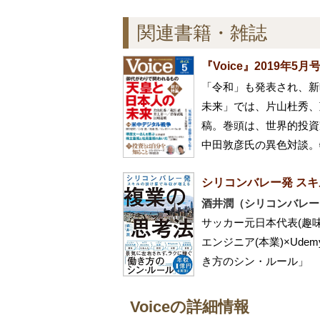
関連書籍・雑誌
『Voice』2019年5月
「令和」も発表され、新
未来」では、片山杜秀、
稿。巻頭は、世界的投資
中田敦彦氏の異色対談。
シリコンバレー発 ス
酒井潤（シリコンバレー
サッカー元日本代表(趣味)×
エンジニア(本業)×Ud
き方のシン・ルール」
Voiceの詳細情報