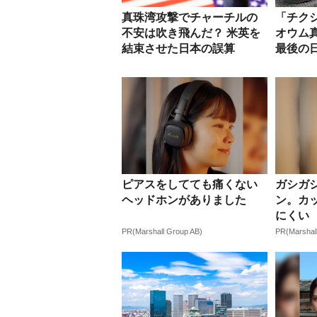
真珠湾攻撃でチャーチルの
「チク
不安は吹き飛んだ？ 米英を
オウム
結束させた日本の誤算
最後の
ピアスをしてても痛くない
ガシガ
ヘッドホンがありました
ン。カ
にくい
PR(Marshall Group AB)
PR(Marshal