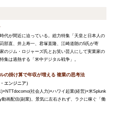
号
時代が間近に迫っている。総力特集「天皇と日本人の
苅部直、井上寿一、君塚直隆、江崎道朗の5氏が寄
家のジム・ロジャーズ氏とお笑い芸人にして実業家の
特集は過熱する「米中デジタル戦争」。
キルの掛け算で年収が増える 複業の思考法
・エンジニア）
NTTdocomo(社会人力)×ハワイ起業(経営)×米Splunk
emy動画配信(副業)。景気に左右されず、ラクに稼ぐ「働