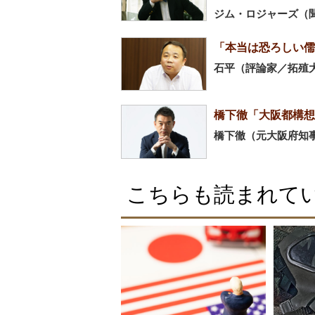
ジム・ロジャーズ（
「本当は恐ろしい儒
石平（評論家／拓殖
橋下徹「大阪都構想
橋下徹（元大阪府知
こちらも読まれて