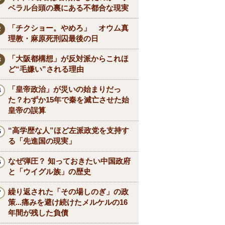
ベラル台頭の裏にある不都合な現実
「チクショー。やめろ」 オウム真
理教・麻原死刑囚最後の日
「大阪都構想」が反対派からこれほ
ど“毛嫌い”される理由
「皇帝政治」が災いの始まりだっ
た？わずか15年で秦を滅亡させた始
皇帝の誤算
“高学歴な人”ほど左派政党を支持す
る「先進国の現実」
なぜ弾圧？ 知っておきたい中国政府
と「ウイグル族」の歴史
繰り返された「その場しのぎ」の政
策...痛みを避け続けたメルケルの16
年間が残した負債