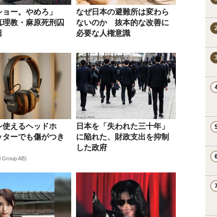
ショー。やめろ」
なぜ日本の避難所は変わら
真理教・麻原死刑囚
ないのか 抜本的な改善に
日
必要な人権意識
シ使えるヘッドホ
日本を「失われた三十年」
ッターでも傷がつき
に陥れた、財政支出を抑制
した政府
l Group AB)